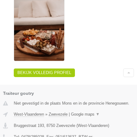
BEKIJK VOLLEDIG PROFIEL
Traiteur goutry
Niet gevestigd in de plaats Mons en in de provincie Henegouwen.
West-Vlaanderen
»
Zwevezele
|
Google maps
▼
Bruggestraat 193
,
8750
Zwevezele
(
West-Vlaanderen
)
Tel:
0478/285028
, Fax:
051/613637
, BTW-nr:
-