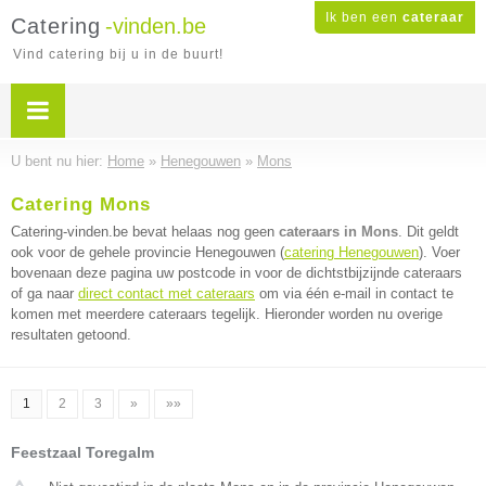
Ik ben een
cateraar
Catering
-vinden.be
Vind catering bij u in de buurt!
U bent nu hier:
Home
»
Henegouwen
»
Mons
Catering Mons
Catering-vinden.be bevat helaas nog geen
cateraars in Mons
. Dit geldt
ook voor de gehele provincie Henegouwen (
catering Henegouwen
). Voer
bovenaan deze pagina uw postcode in voor de dichtstbijzijnde cateraars
of ga naar
direct contact met cateraars
om via één e-mail in contact te
komen met meerdere cateraars tegelijk. Hieronder worden nu overige
resultaten getoond.
1
2
3
»
»»
Feestzaal Toregalm