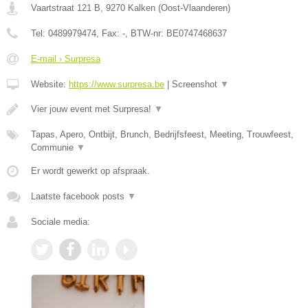
Vaartstraat 121 B
,
9270
Kalken
(
Oost-Vlaanderen
)
Tel:
0489979474
, Fax:
-
, BTW-nr:
BE0747468637
E-mail › Surpresa
Website:
https://www.surpresa.be
|
Screenshot
▼
Vier jouw event met Surpresa!
▼
Tapas, Apero, Ontbijt, Brunch, Bedrijfsfeest, Meeting, Trouwfeest,
Communie
▼
Er wordt gewerkt op afspraak.
Laatste facebook posts
▼
Sociale media: