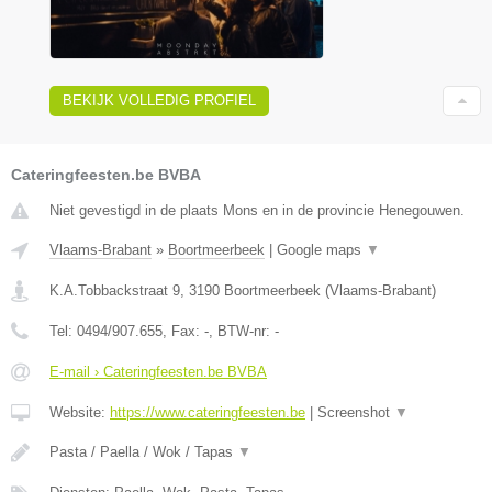
BEKIJK VOLLEDIG PROFIEL
Cateringfeesten.be BVBA
Niet gevestigd in de plaats Mons en in de provincie Henegouwen.
Vlaams-Brabant
»
Boortmeerbeek
|
Google maps
▼
K.A.Tobbackstraat 9
,
3190
Boortmeerbeek
(
Vlaams-Brabant
)
Tel:
0494/907.655
, Fax:
-
, BTW-nr:
-
E-mail › Cateringfeesten.be BVBA
Website:
https://www.cateringfeesten.be
|
Screenshot
▼
Pasta / Paella / Wok / Tapas
▼