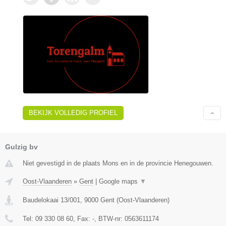
BEKIJK VOLLEDIG PROFIEL
Gulzig bv
Niet gevestigd in de plaats Mons en in de provincie Henegouwen.
Oost-Vlaanderen
»
Gent
|
Google maps
▼
Baudelokaai 13/001
,
9000
Gent
(
Oost-Vlaanderen
)
Tel:
09 330 08 60
, Fax:
-
, BTW-nr:
0563611174