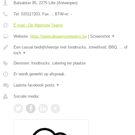
Balsakker 85
,
2275
Lille
(
Antwerpen
)
Tel:
033117203
, Fax:
-
, BTW-nr:
-
E-mail › De Warmste Teams
Website:
https://www.dewarmsteteams.be
|
Screenshot
▼
Een casual bedrijfsfeestje met foodtrucks, streetfood, BBQ, ... of
toch
▼
Diensten: foodtrucks, catering ter plaatse
Er wordt gewerkt op afspraak.
Laatste facebook posts
▼
Sociale media: