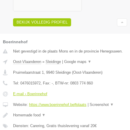
BEKIJK VOLLEDIG PROFIEL
Boerinnehof
Niet gevestigd in de plaats Mons en in de provincie Henegouwen.
Oost-Vlaanderen
»
Sleidinge
|
Google maps
▼
Pruimelaarstraat 1
,
9940
Sleidinge
(
Oost-Vlaanderen
)
Tel:
0476015972
, Fax:
-
, BTW-nr:
0803 774 860
E-mail › Boerinnehof
Website:
https://www.boerinnehof.be#plaats
|
Screenshot
▼
Homemade food
▼
Diensten: Carering, Gratis thuislevering vanaf 20€