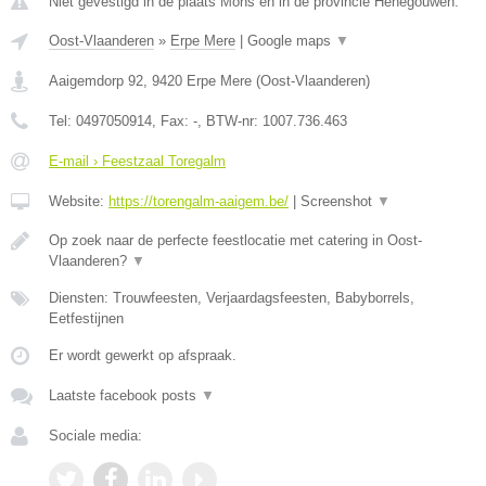
Niet gevestigd in de plaats Mons en in de provincie Henegouwen.
Oost-Vlaanderen
»
Erpe Mere
|
Google maps
▼
Aaigemdorp 92
,
9420
Erpe Mere
(
Oost-Vlaanderen
)
Tel:
0497050914
, Fax:
-
, BTW-nr:
1007.736.463
E-mail › Feestzaal Toregalm
Website:
https://torengalm-aaigem.be/
|
Screenshot
▼
Op zoek naar de perfecte feestlocatie met catering in Oost-
Vlaanderen?
▼
Diensten: Trouwfeesten, Verjaardagsfeesten, Babyborrels,
Eetfestijnen
Er wordt gewerkt op afspraak.
Laatste facebook posts
▼
Sociale media: