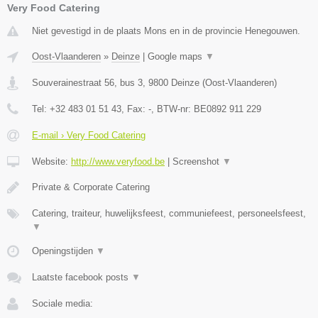
Very Food Catering
Niet gevestigd in de plaats Mons en in de provincie Henegouwen.
Oost-Vlaanderen
»
Deinze
|
Google maps
▼
Souverainestraat 56, bus 3
,
9800
Deinze
(
Oost-Vlaanderen
)
Tel:
+32 483 01 51 43
, Fax:
-
, BTW-nr:
BE0892 911 229
E-mail › Very Food Catering
Website:
http://www.veryfood.be
|
Screenshot
▼
Private & Corporate Catering
Catering, traiteur, huwelijksfeest, communiefeest, personeelsfeest,
▼
Openingstijden
▼
Laatste facebook posts
▼
Sociale media: