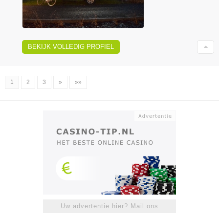
BEKIJK VOLLEDIG PROFIEL
1
2
3
»
»»
Uw advertentie hier? Mail ons