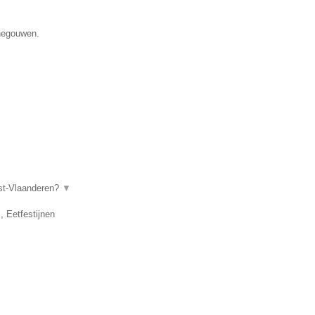
enegouwen.
ost-Vlaanderen?
▼
, Eetfestijnen