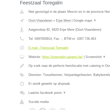
Feestzaal Toregalm
Niet gevestigd in de plaats Mesvin en in de provincie H
Oost-Vlaanderen
»
Erpe Mere
|
Google maps
▼
Aaigemdorp 92
,
9420
Erpe Mere
(
Oost-Vlaanderen
)
Tel:
0497050914
, Fax:
-
, BTW-nr:
1007.736.463
E-mail › Feestzaal Toregalm
Website:
https://torengalm-aaigem.be/
|
Screenshot
▼
Op zoek naar de perfecte feestlocatie met catering in O
Diensten: Trouwfeesten, Verjaardagsfeesten, Babyborrels
Er wordt gewerkt op afspraak.
Laatste facebook posts
▼
Sociale media: