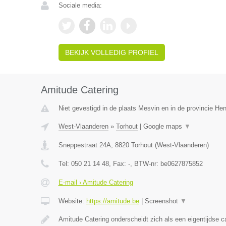
Sociale media:
BEKIJK VOLLEDIG PROFIEL
Amitude Catering
Niet gevestigd in de plaats Mesvin en in de provincie H
West-Vlaanderen
»
Torhout
|
Google maps
▼
Sneppestraat 24A
,
8820
Torhout
(
West-Vlaanderen
)
Tel:
050 21 14 48
, Fax:
-
, BTW-nr:
be0627875852
E-mail › Amitude Catering
Website:
https://amitude.be
|
Screenshot
▼
Amitude Catering onderscheidt zich als een eigentijdse c