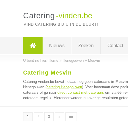
Catering
-vinden.be
VIND CATERING BIJ U IN DE BUURT!
Nieuws
Zoeken
Contact
U bent nu hier:
Home
»
Henegouwen
»
Mesvin
Catering Mesvin
Catering-vinden.be bevat helaas nog geen
cateraars in Mesvin
Henegouwen (
catering Henegouwen
). Voer bovenaan deze pagin
cateraars of ga naar
direct contact met cateraars
om via één e-
cateraars tegelijk. Hieronder worden nu overige resultaten geto
1
2
3
»
»»