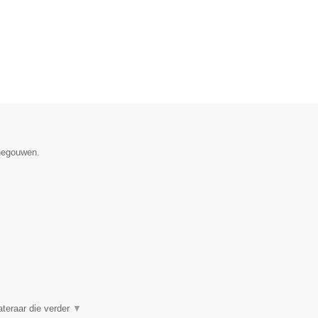
enegouwen.
ateraar die verder
▼