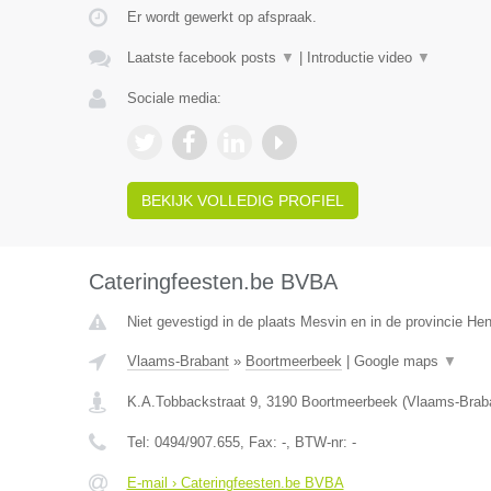
Er wordt gewerkt op afspraak.
Laatste facebook posts
▼
|
Introductie video
▼
Sociale media:
BEKIJK VOLLEDIG PROFIEL
Cateringfeesten.be BVBA
Niet gevestigd in de plaats Mesvin en in de provincie H
Vlaams-Brabant
»
Boortmeerbeek
|
Google maps
▼
K.A.Tobbackstraat 9
,
3190
Boortmeerbeek
(
Vlaams-Brab
Tel:
0494/907.655
, Fax:
-
, BTW-nr:
-
E-mail › Cateringfeesten.be BVBA