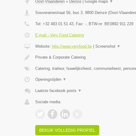
Oost-Vlaanderen
»
Deinze
|
Google maps
▼
Souverainestraat 56, bus 3
,
9800
Deinze
(
Oost-Vlaander
Tel:
+32 483 01 51 43
, Fax:
-
, BTW-nr:
BE0892 911 229
E-mail › Very Food Catering
Website:
http://www.veryfood.be
|
Screenshot
▼
Private & Corporate Catering
Catering, traiteur, huwelijksfeest, communiefeest, person
Openingstijden
▼
Laatste facebook posts
▼
Sociale media:
BEKIJK VOLLEDIG PROFIEL