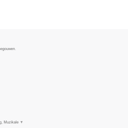
enegouwen.
ng, Muzikale
▼