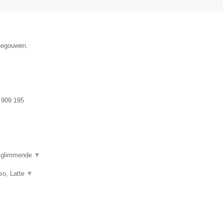
enegouwen.
 909 195
e glimmende
▼
so, Latte
▼