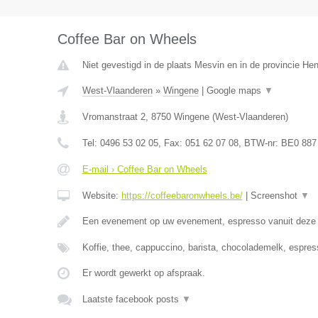
Coffee Bar on Wheels
Niet gevestigd in de plaats Mesvin en in de provincie H
West-Vlaanderen
»
Wingene
|
Google maps
▼
Vromanstraat 2
,
8750
Wingene
(
West-Vlaanderen
)
Tel:
0496 53 02 05
, Fax:
051 62 07 08
, BTW-nr:
BE0 887
E-mail › Coffee Bar on Wheels
Website:
https://coffeebaronwheels.be/
|
Screenshot
▼
Een evenement op uw evenement, espresso vanuit dez
Koffie, thee, cappuccino, barista, chocolademelk, espres
Er wordt gewerkt op afspraak.
Laatste facebook posts
▼