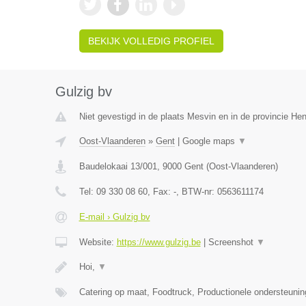
BEKIJK VOLLEDIG PROFIEL
Gulzig bv
Niet gevestigd in de plaats Mesvin en in de provincie H
Oost-Vlaanderen
»
Gent
|
Google maps
▼
Baudelokaai 13/001
,
9000
Gent
(
Oost-Vlaanderen
)
Tel:
09 330 08 60
, Fax:
-
, BTW-nr:
0563611174
E-mail › Gulzig bv
Website:
https://www.gulzig.be
|
Screenshot
▼
Hoi,
▼
Catering op maat, Foodtruck, Productionele ondersteuni