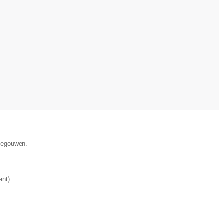
enegouwen.
ant
)