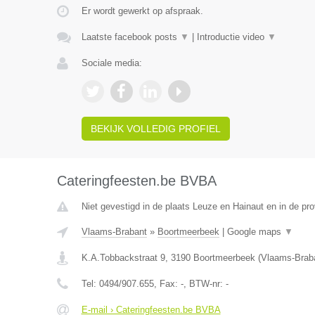
Er wordt gewerkt op afspraak.
Laatste facebook posts
▼
|
Introductie video
▼
Sociale media:
BEKIJK VOLLEDIG PROFIEL
Cateringfeesten.be BVBA
Niet gevestigd in de plaats Leuze en Hainaut en in de p
Vlaams-Brabant
»
Boortmeerbeek
|
Google maps
▼
K.A.Tobbackstraat 9
,
3190
Boortmeerbeek
(
Vlaams-Brab
Tel:
0494/907.655
, Fax:
-
, BTW-nr:
-
E-mail › Cateringfeesten.be BVBA