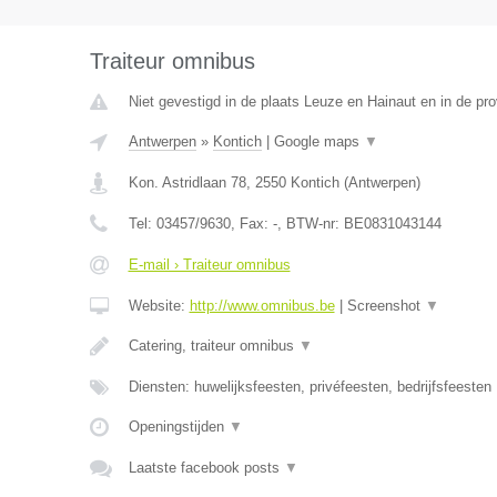
Traiteur omnibus
Niet gevestigd in de plaats Leuze en Hainaut en in de p
Antwerpen
»
Kontich
|
Google maps
▼
Kon. Astridlaan 78
,
2550
Kontich
(
Antwerpen
)
Tel:
03457/9630
, Fax:
-
, BTW-nr:
BE0831043144
E-mail › Traiteur omnibus
Website:
http://www.omnibus.be
|
Screenshot
▼
Catering, traiteur omnibus
▼
Diensten: huwelijksfeesten, privéfeesten, bedrijfsfeesten
Openingstijden
▼
Laatste facebook posts
▼