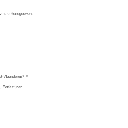
rovincie Henegouwen.
ost-Vlaanderen?
▼
, Eetfestijnen