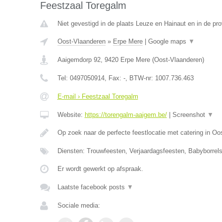
Feestzaal Toregalm
Niet gevestigd in de plaats Leuze en Hainaut en in de p
Oost-Vlaanderen
»
Erpe Mere
|
Google maps
▼
Aaigemdorp 92
,
9420
Erpe Mere
(
Oost-Vlaanderen
)
Tel:
0497050914
, Fax:
-
, BTW-nr:
1007.736.463
E-mail › Feestzaal Toregalm
Website:
https://torengalm-aaigem.be/
|
Screenshot
▼
Op zoek naar de perfecte feestlocatie met catering in O
Diensten: Trouwfeesten, Verjaardagsfeesten, Babyborrels
Er wordt gewerkt op afspraak.
Laatste facebook posts
▼
Sociale media: