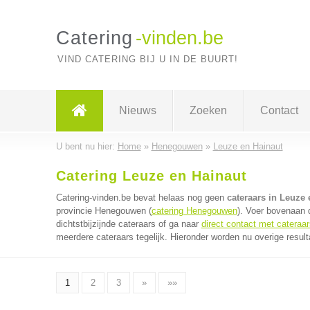
Catering
-vinden.be
VIND CATERING BIJ U IN DE BUURT!
Nieuws
Zoeken
Contact
U bent nu hier:
Home
»
Henegouwen
»
Leuze en Hainaut
Catering Leuze en Hainaut
Catering-vinden.be bevat helaas nog geen
cateraars in Leuze 
provincie Henegouwen (
catering Henegouwen
). Voer bovenaan 
dichtstbijzijnde cateraars of ga naar
direct contact met cateraar
meerdere cateraars tegelijk. Hieronder worden nu overige resul
1
2
3
»
»»