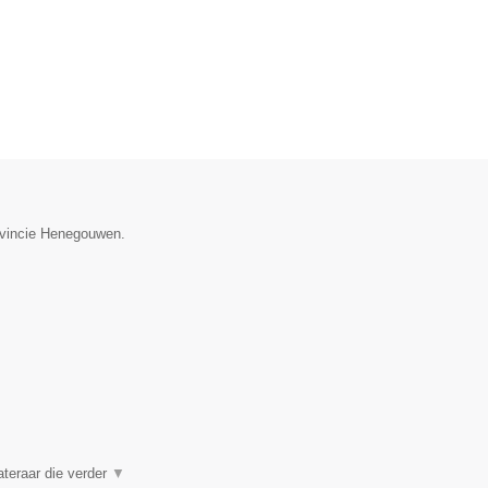
rovincie Henegouwen.
ateraar die verder
▼