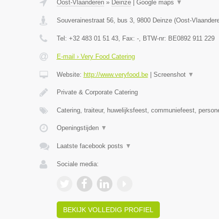
Oost-Vlaanderen
»
Deinze
|
Google maps
▼
Souverainestraat 56, bus 3
,
9800
Deinze
(
Oost-Vlaander
Tel:
+32 483 01 51 43
, Fax:
-
, BTW-nr:
BE0892 911 229
E-mail › Very Food Catering
Website:
http://www.veryfood.be
|
Screenshot
▼
Private & Corporate Catering
Catering, traiteur, huwelijksfeest, communiefeest, person
Openingstijden
▼
Laatste facebook posts
▼
Sociale media:
BEKIJK VOLLEDIG PROFIEL