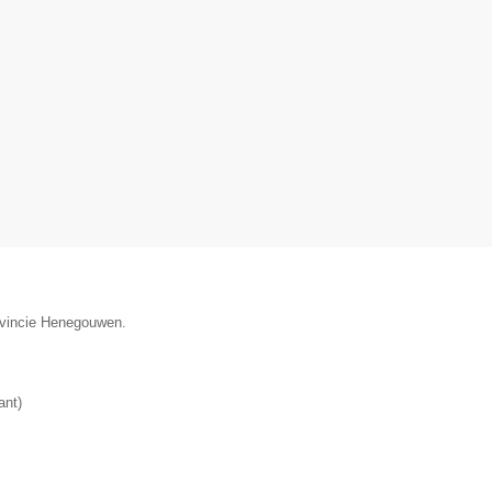
rovincie Henegouwen.
ant
)