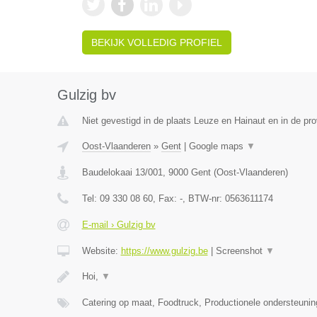
BEKIJK VOLLEDIG PROFIEL
Gulzig bv
Niet gevestigd in de plaats Leuze en Hainaut en in de p
Oost-Vlaanderen
»
Gent
|
Google maps
▼
Baudelokaai 13/001
,
9000
Gent
(
Oost-Vlaanderen
)
Tel:
09 330 08 60
, Fax:
-
, BTW-nr:
0563611174
E-mail › Gulzig bv
Website:
https://www.gulzig.be
|
Screenshot
▼
Hoi,
▼
Catering op maat, Foodtruck, Productionele ondersteuni