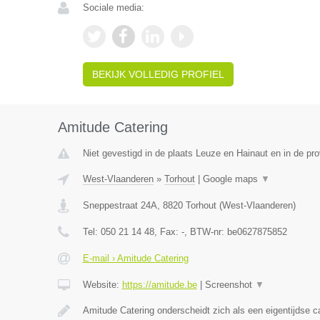
Sociale media:
BEKIJK VOLLEDIG PROFIEL
Amitude Catering
Niet gevestigd in de plaats Leuze en Hainaut en in de p
West-Vlaanderen
»
Torhout
|
Google maps
▼
Sneppestraat 24A
,
8820
Torhout
(
West-Vlaanderen
)
Tel:
050 21 14 48
, Fax:
-
, BTW-nr:
be0627875852
E-mail › Amitude Catering
Website:
https://amitude.be
|
Screenshot
▼
Amitude Catering onderscheidt zich als een eigentijdse c