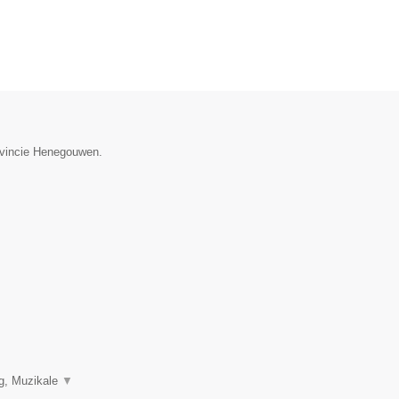
rovincie Henegouwen.
ng, Muzikale
▼