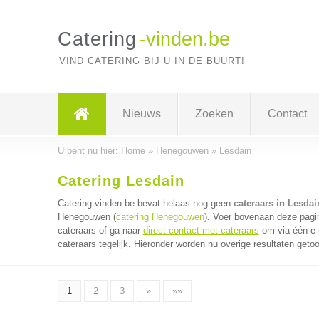
Catering
-vinden.be
VIND CATERING BIJ U IN DE BUURT!
Nieuws
Zoeken
Contact
U bent nu hier:
Home
»
Henegouwen
»
Lesdain
Catering Lesdain
Catering-vinden.be bevat helaas nog geen
cateraars in Lesdai
Henegouwen (
catering Henegouwen
). Voer bovenaan deze pagin
cateraars of ga naar
direct contact met cateraars
om via één e-
cateraars tegelijk. Hieronder worden nu overige resultaten geto
1
2
3
»
»»