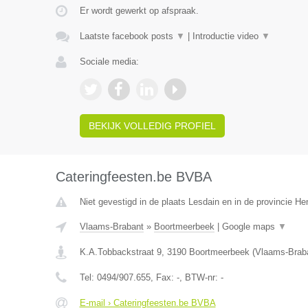
Er wordt gewerkt op afspraak.
Laatste facebook posts
▼
|
Introductie video
▼
Sociale media:
BEKIJK VOLLEDIG PROFIEL
Cateringfeesten.be BVBA
Niet gevestigd in de plaats Lesdain en in de provincie H
Vlaams-Brabant
»
Boortmeerbeek
|
Google maps
▼
K.A.Tobbackstraat 9
,
3190
Boortmeerbeek
(
Vlaams-Brab
Tel:
0494/907.655
, Fax:
-
, BTW-nr:
-
E-mail › Cateringfeesten.be BVBA