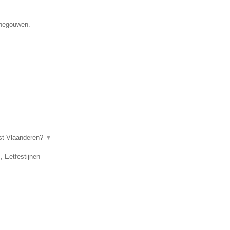
enegouwen.
ost-Vlaanderen?
▼
, Eetfestijnen