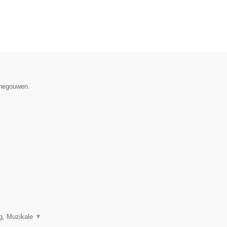
enegouwen.
ng, Muzikale
▼