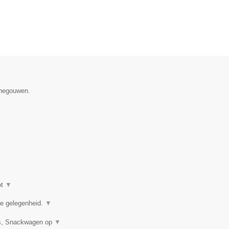
enegouwen.
ot
▼
ere gelegenheid.
▼
uis, Snackwagen op
▼