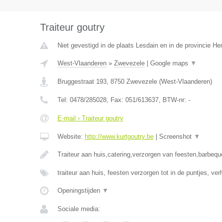
Traiteur goutry
Niet gevestigd in de plaats Lesdain en in de provincie H
West-Vlaanderen
»
Zwevezele
|
Google maps
▼
Bruggestraat 193
,
8750
Zwevezele
(
West-Vlaanderen
)
Tel:
0478/285028
, Fax:
051/613637
, BTW-nr:
-
E-mail › Traiteur goutry
Website:
http://www.kurtgoutry.be
|
Screenshot
▼
Traiteur aan huis,catering,verzorgen van feesten,barbequ
traiteur aan huis, feesten verzorgen tot in de puntjes, ve
Openingstijden
▼
Sociale media: