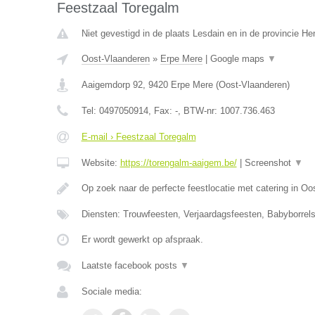
Feestzaal Toregalm
Niet gevestigd in de plaats Lesdain en in de provincie H
Oost-Vlaanderen
»
Erpe Mere
|
Google maps
▼
Aaigemdorp 92
,
9420
Erpe Mere
(
Oost-Vlaanderen
)
Tel:
0497050914
, Fax:
-
, BTW-nr:
1007.736.463
E-mail › Feestzaal Toregalm
Website:
https://torengalm-aaigem.be/
|
Screenshot
▼
Op zoek naar de perfecte feestlocatie met catering in O
Diensten: Trouwfeesten, Verjaardagsfeesten, Babyborrels
Er wordt gewerkt op afspraak.
Laatste facebook posts
▼
Sociale media: