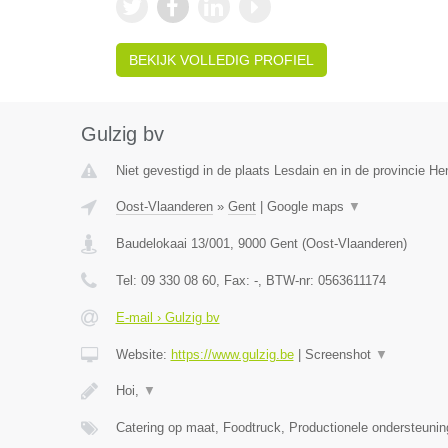
BEKIJK VOLLEDIG PROFIEL
Gulzig bv
Niet gevestigd in de plaats Lesdain en in de provincie H
Oost-Vlaanderen
»
Gent
|
Google maps
▼
Baudelokaai 13/001
,
9000
Gent
(
Oost-Vlaanderen
)
Tel:
09 330 08 60
, Fax:
-
, BTW-nr:
0563611174
E-mail › Gulzig bv
Website:
https://www.gulzig.be
|
Screenshot
▼
Hoi,
▼
Catering op maat, Foodtruck, Productionele ondersteuni