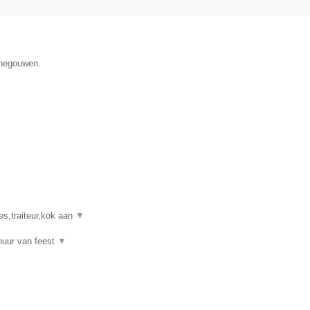
enegouwen.
es,traiteur,kok aan
▼
rhuur van feest
▼