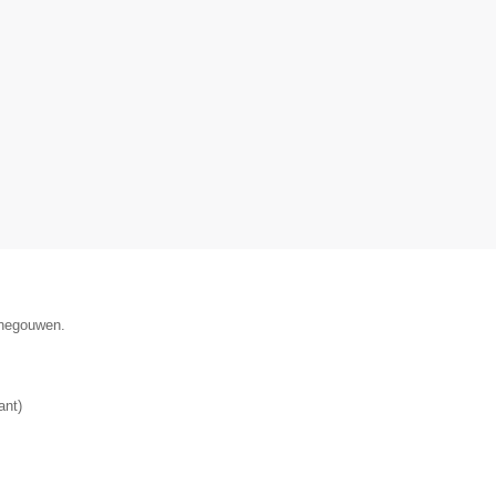
enegouwen.
ant
)