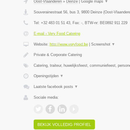
Oost-Vlaanderen
»
Deinze
|
Google maps
▼
Souverainestraat 56, bus 3
,
9800
Deinze
(
Oost-Vlaander
Tel:
+32 483 01 51 43
, Fax:
-
, BTW-nr:
BE0892 911 229
E-mail › Very Food Catering
Website:
http://www.veryfood.be
|
Screenshot
▼
Private & Corporate Catering
Catering, traiteur, huwelijksfeest, communiefeest, person
Openingstijden
▼
Laatste facebook posts
▼
Sociale media:
BEKIJK VOLLEDIG PROFIEL