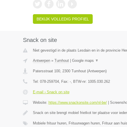
BEKIJK VOLLEDIG PROFIEL
Snack on site
Niet gevestigd in de plaats Lesdain en in de provincie H
Antwerpen
»
Turnhout
|
Google maps
▼
Patersstraat 100
,
2300
Turnhout
(
Antwerpen
)
Tel:
078-259704
, Fax:
-
, BTW-nr:
1005.030.262
E-mail › Snack on site
Website:
https://www.snackonsite.com/nl-be/
|
Screensh
Snack on site brengt mobiel frietkot ter plaatse voor ied
Mobiele frituur huren, Frituurwagen huren, Frituur aan h