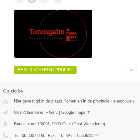
BEKIJK VOLLEDIG PROFIEL
Gulzig bv
Niet gevestigd in de plaats Komen en in de provincie Henegouwen.
Oost-Vlaanderen
»
Gent
|
Google maps
▼
Baudelokaai 13/001
,
9000
Gent
(
Oost-Vlaanderen
)
Tel:
09 330 08 60
, Fax:
-
, BTW-nr:
0563611174