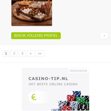
BEKIJK VOLLEDIG PROFIEL
1
2
3
»
»»