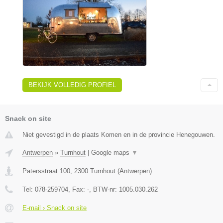
BEKIJK VOLLEDIG PROFIEL
Snack on site
Niet gevestigd in de plaats Komen en in de provincie Henegouwen.
Antwerpen
»
Turnhout
|
Google maps
▼
Patersstraat 100
,
2300
Turnhout
(
Antwerpen
)
Tel:
078-259704
, Fax:
-
, BTW-nr:
1005.030.262
E-mail › Snack on site