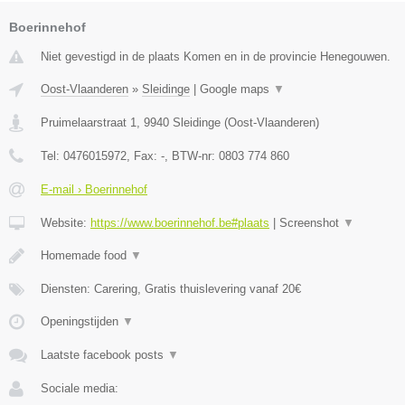
Boerinnehof
Niet gevestigd in de plaats Komen en in de provincie Henegouwen.
Oost-Vlaanderen
»
Sleidinge
|
Google maps
▼
Pruimelaarstraat 1
,
9940
Sleidinge
(
Oost-Vlaanderen
)
Tel:
0476015972
, Fax:
-
, BTW-nr:
0803 774 860
E-mail › Boerinnehof
Website:
https://www.boerinnehof.be#plaats
|
Screenshot
▼
Homemade food
▼
Diensten: Carering, Gratis thuislevering vanaf 20€
Openingstijden
▼
Laatste facebook posts
▼
Sociale media: