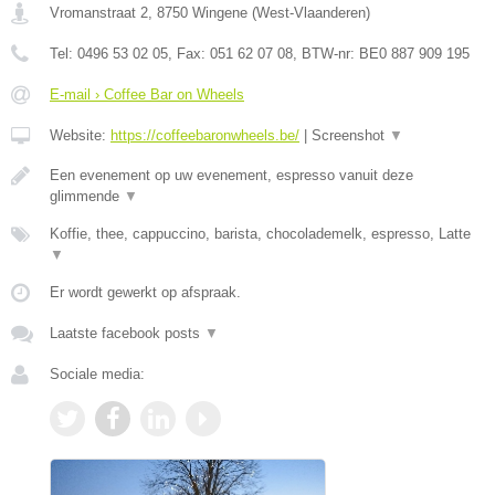
Vromanstraat 2
,
8750
Wingene
(
West-Vlaanderen
)
Tel:
0496 53 02 05
, Fax:
051 62 07 08
, BTW-nr:
BE0 887 909 195
E-mail › Coffee Bar on Wheels
Website:
https://coffeebaronwheels.be/
|
Screenshot
▼
Een evenement op uw evenement, espresso vanuit deze
glimmende
▼
Koffie, thee, cappuccino, barista, chocolademelk, espresso, Latte
▼
Er wordt gewerkt op afspraak.
Laatste facebook posts
▼
Sociale media: