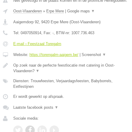
Niet gevestigd in de plaats Komen en in de provincie Henegouwen.
Oost-Vlaanderen
»
Erpe Mere
|
Google maps
▼
Aaigemdorp 92
,
9420
Erpe Mere
(
Oost-Vlaanderen
)
Tel:
0497050914
, Fax:
-
, BTW-nr:
1007.736.463
E-mail › Feestzaal Toregalm
Website:
https://torengalm-aaigem.be/
|
Screenshot
▼
Op zoek naar de perfecte feestlocatie met catering in Oost-
Vlaanderen?
▼
Diensten: Trouwfeesten, Verjaardagsfeesten, Babyborrels,
Eetfestijnen
Er wordt gewerkt op afspraak.
Laatste facebook posts
▼
Sociale media: