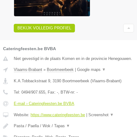
BEKIJK VOLLEDIG PROFIEL
Cateringfeesten.be BVBA
Niet gevestigd in de plaats Komen en in de provincie Henegouwen.
Vlaams-Brabant
»
Boortmeerbeek
|
Google maps
▼
K.A.Tobbackstraat 9
,
3190
Boortmeerbeek
(
Vlaams-Brabant
)
Tel:
0494/907.655
, Fax:
-
, BTW-nr:
-
E-mail › Cateringfeesten.be BVBA
Website:
https://www.cateringfeesten.be
|
Screenshot
▼
Pasta / Paella / Wok / Tapas
▼