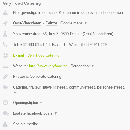
Very Food Catering
Niet gevestigd in de plaats Komen en in de provincie Henegouwen.
Oost-Vlaanderen
»
Deinze
|
Google maps
▼
Souverainestraat 56, bus 3
,
9800
Deinze
(
Oost-Vlaanderen
)
Tel:
+32 483 01 51 43
, Fax:
-
, BTW-nr:
BE0892 911 229
E-mail › Very Food Catering
Website:
http://www.veryfood.be
|
Screenshot
▼
Private & Corporate Catering
Catering, traiteur, huwelijksfeest, communiefeest, personeelsfeest,
▼
Openingstijden
▼
Laatste facebook posts
▼
Sociale media: