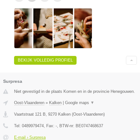
BEKIJK VOLLEDIG PROFIEL
Surpresa
Niet gevestigd in de plaats Komen en in de provincie Henegouwen.
Oost-Vlaanderen
»
Kalken
|
Google maps
▼
Vaartstraat 121 B
,
9270
Kalken
(
Oost-Vlaanderen
)
Tel:
0489979474
, Fax:
-
, BTW-nr:
BE0747468637
E-mail › Surpresa