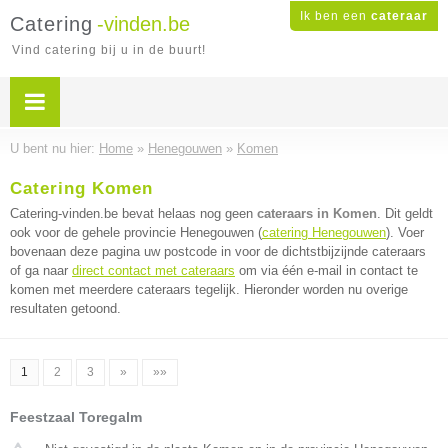
Ik ben een
cateraar
Catering
-vinden.be
Vind catering bij u in de buurt!
U bent nu hier:
Home
»
Henegouwen
»
Komen
Catering Komen
Catering-vinden.be bevat helaas nog geen
cateraars in Komen
. Dit geldt
ook voor de gehele provincie Henegouwen (
catering Henegouwen
). Voer
bovenaan deze pagina uw postcode in voor de dichtstbijzijnde cateraars
of ga naar
direct contact met cateraars
om via één e-mail in contact te
komen met meerdere cateraars tegelijk. Hieronder worden nu overige
resultaten getoond.
1
2
3
»
»»
Feestzaal Toregalm