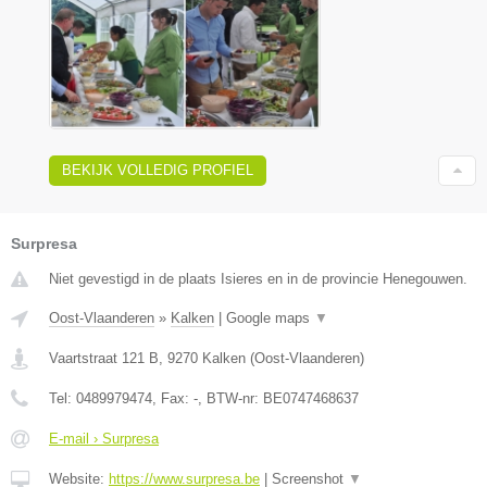
BEKIJK VOLLEDIG PROFIEL
Surpresa
Niet gevestigd in de plaats Isieres en in de provincie Henegouwen.
Oost-Vlaanderen
»
Kalken
|
Google maps
▼
Vaartstraat 121 B
,
9270
Kalken
(
Oost-Vlaanderen
)
Tel:
0489979474
, Fax:
-
, BTW-nr:
BE0747468637
E-mail › Surpresa
Website:
https://www.surpresa.be
|
Screenshot
▼