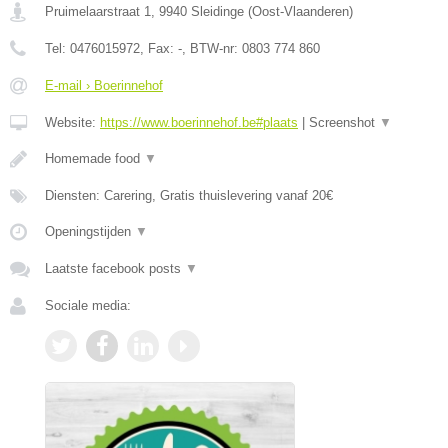
Pruimelaarstraat 1
,
9940
Sleidinge
(
Oost-Vlaanderen
)
Tel:
0476015972
, Fax:
-
, BTW-nr:
0803 774 860
E-mail › Boerinnehof
Website:
https://www.boerinnehof.be#plaats
|
Screenshot
▼
Homemade food
▼
Diensten: Carering, Gratis thuislevering vanaf 20€
Openingstijden
▼
Laatste facebook posts
▼
Sociale media: