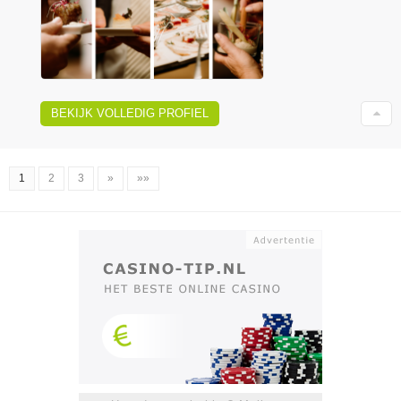
BEKIJK VOLLEDIG PROFIEL
1
2
3
»
»»