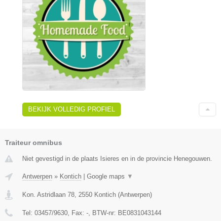
BEKIJK VOLLEDIG PROFIEL
Traiteur omnibus
Niet gevestigd in de plaats Isieres en in de provincie Henegouwen.
Antwerpen
»
Kontich
|
Google maps
▼
Kon. Astridlaan 78
,
2550
Kontich
(
Antwerpen
)
Tel:
03457/9630
, Fax:
-
, BTW-nr:
BE0831043144