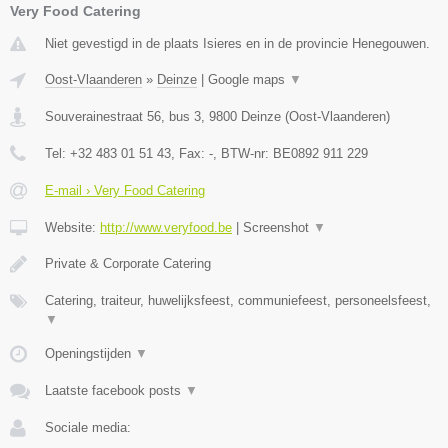
Very Food Catering
Niet gevestigd in de plaats Isieres en in de provincie Henegouwen.
Oost-Vlaanderen
»
Deinze
|
Google maps
▼
Souverainestraat 56, bus 3
,
9800
Deinze
(
Oost-Vlaanderen
)
Tel:
+32 483 01 51 43
, Fax:
-
, BTW-nr:
BE0892 911 229
E-mail › Very Food Catering
Website:
http://www.veryfood.be
|
Screenshot
▼
Private & Corporate Catering
Catering, traiteur, huwelijksfeest, communiefeest, personeelsfeest,
▼
Openingstijden
▼
Laatste facebook posts
▼
Sociale media: