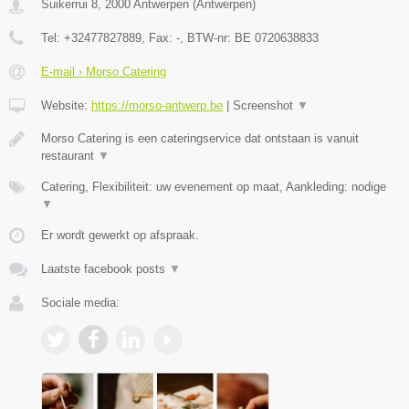
Suikerrui 8
,
2000
Antwerpen
(
Antwerpen
)
Tel:
+32477827889
, Fax:
-
, BTW-nr:
BE 0720638833
E-mail › Morso Catering
Website:
https://morso-antwerp.be
|
Screenshot
▼
Morso Catering is een cateringservice dat ontstaan is vanuit
restaurant
▼
Catering, Flexibiliteit: uw evenement op maat, Aankleding: nodige
▼
Er wordt gewerkt op afspraak.
Laatste facebook posts
▼
Sociale media: