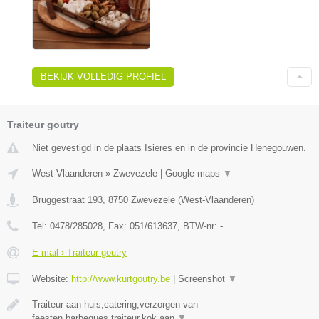
BEKIJK VOLLEDIG PROFIEL
Traiteur goutry
Niet gevestigd in de plaats Isieres en in de provincie Henegouwen.
West-Vlaanderen
»
Zwevezele
|
Google maps
▼
Bruggestraat 193
,
8750
Zwevezele
(
West-Vlaanderen
)
Tel:
0478/285028
, Fax:
051/613637
, BTW-nr:
-
E-mail › Traiteur goutry
Website:
http://www.kurtgoutry.be
|
Screenshot
▼
Traiteur aan huis,catering,verzorgen van
feesten,barbeques,traiteur,kok aan
▼