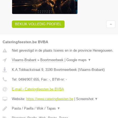
BEKIJK VOLLEDIG PROFIEL
Cateringfeesten.be BVBA
Niet gevestigd in de plaats Isieres en in de provincie Henegouwen.
Vlaams-Brabant
»
Boortmeerbeek
|
Google maps
▼
K.A.Tobbackstraat 9
,
3190
Boortmeerbeek
(
Vlaams-Brabant
)
Tel:
0494/907.655
, Fax:
-
, BTW-nr:
-
E-mail › Cateringfeesten.be BVBA
Website:
https://www.cateringfeesten.be
|
Screenshot
▼
Pasta / Paella / Wok / Tapas
▼