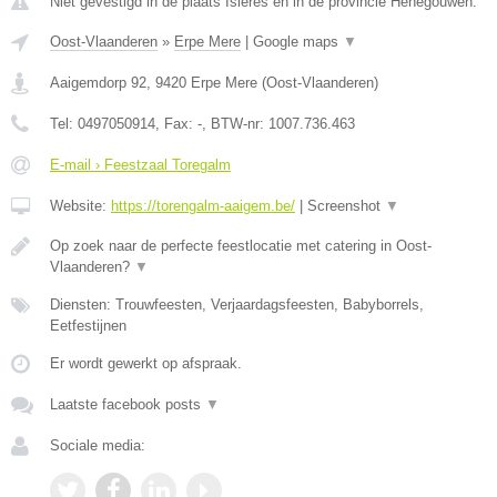
Niet gevestigd in de plaats Isieres en in de provincie Henegouwen.
Oost-Vlaanderen
»
Erpe Mere
|
Google maps
▼
Aaigemdorp 92
,
9420
Erpe Mere
(
Oost-Vlaanderen
)
Tel:
0497050914
, Fax:
-
, BTW-nr:
1007.736.463
E-mail › Feestzaal Toregalm
Website:
https://torengalm-aaigem.be/
|
Screenshot
▼
Op zoek naar de perfecte feestlocatie met catering in Oost-
Vlaanderen?
▼
Diensten: Trouwfeesten, Verjaardagsfeesten, Babyborrels,
Eetfestijnen
Er wordt gewerkt op afspraak.
Laatste facebook posts
▼
Sociale media: