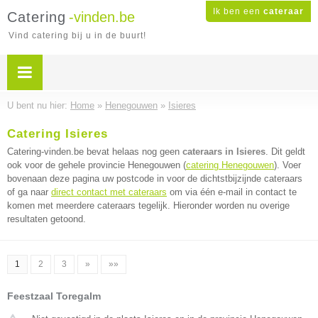
Ik ben een
cateraar
Catering
-vinden.be
Vind catering bij u in de buurt!
U bent nu hier:
Home
»
Henegouwen
»
Isieres
Catering Isieres
Catering-vinden.be bevat helaas nog geen
cateraars in Isieres
. Dit geldt
ook voor de gehele provincie Henegouwen (
catering Henegouwen
). Voer
bovenaan deze pagina uw postcode in voor de dichtstbijzijnde cateraars
of ga naar
direct contact met cateraars
om via één e-mail in contact te
komen met meerdere cateraars tegelijk. Hieronder worden nu overige
resultaten getoond.
1
2
3
»
»»
Feestzaal Toregalm