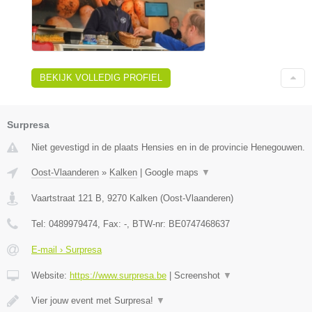
BEKIJK VOLLEDIG PROFIEL
Surpresa
Niet gevestigd in de plaats Hensies en in de provincie Henegouwen.
Oost-Vlaanderen
»
Kalken
|
Google maps
▼
Vaartstraat 121 B
,
9270
Kalken
(
Oost-Vlaanderen
)
Tel:
0489979474
, Fax:
-
, BTW-nr:
BE0747468637
E-mail › Surpresa
Website:
https://www.surpresa.be
|
Screenshot
▼
Vier jouw event met Surpresa!
▼