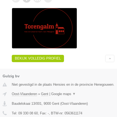
BEKIJK VOLLEDIG PROFIEL
Gulzig bv
Niet gevestigd in de plaats Hensies en in de provincie Henegouwen.
Oost-Vlaanderen
»
Gent
|
Google maps
▼
Baudelokaai 13/001
,
9000
Gent
(
Oost-Vlaanderen
)
Tel:
09 330 08 60
, Fax:
-
, BTW-nr:
0563611174