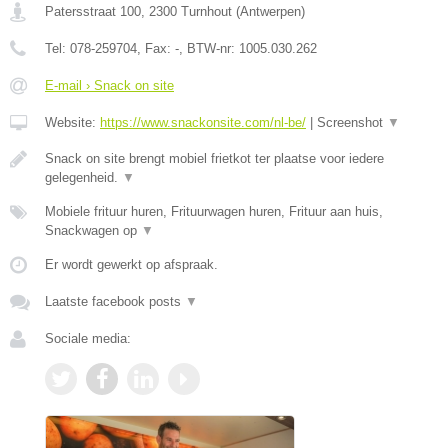
Patersstraat 100
,
2300
Turnhout
(
Antwerpen
)
Tel:
078-259704
, Fax:
-
, BTW-nr:
1005.030.262
E-mail › Snack on site
Website:
https://www.snackonsite.com/nl-be/
|
Screenshot
▼
Snack on site brengt mobiel frietkot ter plaatse voor iedere
gelegenheid.
▼
Mobiele frituur huren, Frituurwagen huren, Frituur aan huis,
Snackwagen op
▼
Er wordt gewerkt op afspraak.
Laatste facebook posts
▼
Sociale media: