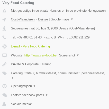
Very Food Catering
Niet gevestigd in de plaats Hensies en in de provincie Henegouwen.
Oost-Vlaanderen
»
Deinze
|
Google maps
▼
Souverainestraat 56, bus 3
,
9800
Deinze
(
Oost-Vlaanderen
)
Tel:
+32 483 01 51 43
, Fax:
-
, BTW-nr:
BE0892 911 229
E-mail › Very Food Catering
Website:
http://www.veryfood.be
|
Screenshot
▼
Private & Corporate Catering
Catering, traiteur, huwelijksfeest, communiefeest, personeelsfeest,
▼
Openingstijden
▼
Laatste facebook posts
▼
Sociale media: