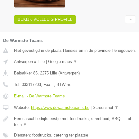
BEKIJK VOLLEDIG PROFIEL
De Warmste Teams
Niet gevestigd in de plaats Hensies en in de provincie Henegouwen.
Antwerpen
»
Lille
|
Google maps
▼
Balsakker 85
,
2275
Lille
(
Antwerpen
)
Tel:
033117203
, Fax:
-
, BTW-nr:
-
E-mail › De Warmste Teams
Website:
https://www.dewarmsteteams.be
|
Screenshot
▼
Een casual bedrijfsfeestje met foodtrucks, streetfood, BBQ, ... of
toch
▼
Diensten: foodtrucks, catering ter plaatse