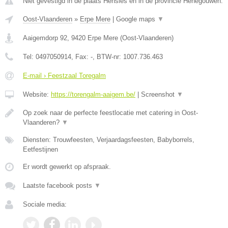
Niet gevestigd in de plaats Hensies en in de provincie Henegouwen.
Oost-Vlaanderen
»
Erpe Mere
|
Google maps
▼
Aaigemdorp 92
,
9420
Erpe Mere
(
Oost-Vlaanderen
)
Tel:
0497050914
, Fax:
-
, BTW-nr:
1007.736.463
E-mail › Feestzaal Toregalm
Website:
https://torengalm-aaigem.be/
|
Screenshot
▼
Op zoek naar de perfecte feestlocatie met catering in Oost-
Vlaanderen?
▼
Diensten: Trouwfeesten, Verjaardagsfeesten, Babyborrels,
Eetfestijnen
Er wordt gewerkt op afspraak.
Laatste facebook posts
▼
Sociale media: