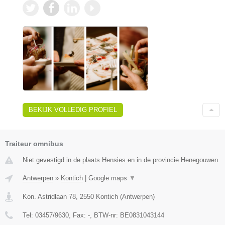
BEKIJK VOLLEDIG PROFIEL
Traiteur omnibus
Niet gevestigd in de plaats Hensies en in de provincie Henegouwen.
Antwerpen
»
Kontich
|
Google maps
▼
Kon. Astridlaan 78
,
2550
Kontich
(
Antwerpen
)
Tel:
03457/9630
, Fax:
-
, BTW-nr:
BE0831043144