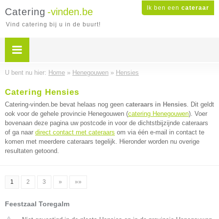
Ik ben een
cateraar
Catering
-vinden.be
Vind catering bij u in de buurt!
U bent nu hier:
Home
»
Henegouwen
»
Hensies
Catering Hensies
Catering-vinden.be bevat helaas nog geen
cateraars in Hensies
. Dit geldt
ook voor de gehele provincie Henegouwen (
catering Henegouwen
). Voer
bovenaan deze pagina uw postcode in voor de dichtstbijzijnde cateraars
of ga naar
direct contact met cateraars
om via één e-mail in contact te
komen met meerdere cateraars tegelijk. Hieronder worden nu overige
resultaten getoond.
1
2
3
»
»»
Feestzaal Toregalm