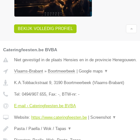
BEKIJK VOLLEDIG PROFIEL
Cateringfeesten.be BVBA
Niet gevestigd in de plaats Hensies en in de provincie Henegouwen.
Vlaams-Brabant
»
Boortmeerbeek
|
Google maps
▼
K.A.Tobbackstraat 9
,
3190
Boortmeerbeek
(
Vlaams-Brabant
)
Tel:
0494/907.655
, Fax:
-
, BTW-nr:
-
E-mail › Cateringfeesten.be BVBA
Website:
https://www.cateringfeesten.be
|
Screenshot
▼
Pasta / Paella / Wok / Tapas
▼