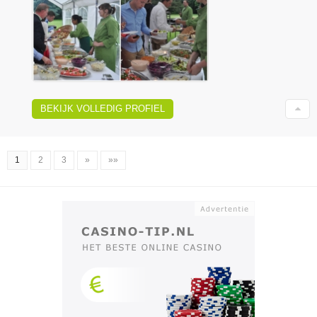
BEKIJK VOLLEDIG PROFIEL
1
2
3
»
»»