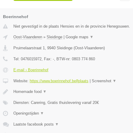
Boerinnehof
Niet gevestigd in de plaats Hensies en in de provincie Henegouwen.
Oost-Vlaanderen
»
Sleidinge
|
Google maps
▼
Pruimelaarstraat 1
,
9940
Sleidinge
(
Oost-Vlaanderen
)
Tel:
0476015972
, Fax:
-
, BTW-nr:
0803 774 860
E-mail › Boerinnehof
Website:
https://www.boerinnehof.be#plaats
|
Screenshot
▼
Homemade food
▼
Diensten: Carering, Gratis thuislevering vanaf 20€
Openingstijden
▼
Laatste facebook posts
▼