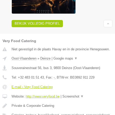
BEKIJK VOLLEDIG PROFIEL
Very Food Catering
Niet gevestigd in de plaats Havay en in de provincie Henegouwen.
Oost-Vlaanderen
»
Deinze
|
Google maps
▼
Souverainestraat 56, bus 3
,
9800
Deinze
(
Oost-Vlaanderen
)
Tel:
+32 483 01 51 43
, Fax:
-
, BTW-nr:
BE0892 911 229
E-mail › Very Food Catering
Website:
http://www.veryfood.be
|
Screenshot
▼
Private & Corporate Catering