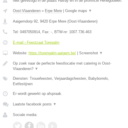
Niet gevestigd in de plaats Havay en in de provincie Henegouwen.
Oost-Vlaanderen
»
Erpe Mere
|
Google maps
▼
Aaigemdorp 92
,
9420
Erpe Mere
(
Oost-Vlaanderen
)
Tel:
0497050914
, Fax:
-
, BTW-nr:
1007.736.463
E-mail › Feestzaal Toregalm
Website:
https://torengalm-aaigem.be/
|
Screenshot
▼
Op zoek naar de perfecte feestlocatie met catering in Oost-
Vlaanderen?
▼
Diensten: Trouwfeesten, Verjaardagsfeesten, Babyborrels,
Eetfestijnen
Er wordt gewerkt op afspraak.
Laatste facebook posts
▼
Sociale media: