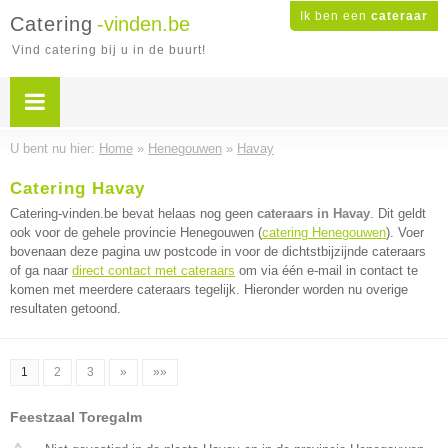
Ik ben een
cateraar
Catering
-vinden.be
Vind catering bij u in de buurt!
U bent nu hier:
Home
»
Henegouwen
»
Havay
Catering Havay
Catering-vinden.be bevat helaas nog geen
cateraars in Havay
. Dit geldt
ook voor de gehele provincie Henegouwen (
catering Henegouwen
). Voer
bovenaan deze pagina uw postcode in voor de dichtstbijzijnde cateraars
of ga naar
direct contact met cateraars
om via één e-mail in contact te
komen met meerdere cateraars tegelijk. Hieronder worden nu overige
resultaten getoond.
1
2
3
»
»»
Feestzaal Toregalm