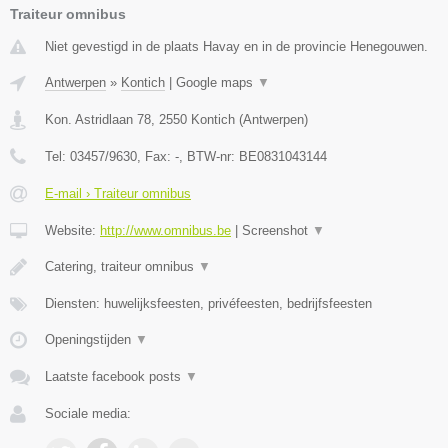
Traiteur omnibus
Niet gevestigd in de plaats Havay en in de provincie Henegouwen.
Antwerpen
»
Kontich
|
Google maps
▼
Kon. Astridlaan 78
,
2550
Kontich
(
Antwerpen
)
Tel:
03457/9630
, Fax:
-
, BTW-nr:
BE0831043144
E-mail › Traiteur omnibus
Website:
http://www.omnibus.be
|
Screenshot
▼
Catering, traiteur omnibus
▼
Diensten: huwelijksfeesten, privéfeesten, bedrijfsfeesten
Openingstijden
▼
Laatste facebook posts
▼
Sociale media: