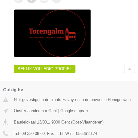
BEKIJK VOLLEDIG PROFIEL
Gulzig bv
Niet gevestigd in de plaats Havay en in de provincie Henegouwen.
Oost-Vlaanderen
»
Gent
|
Google maps
▼
Baudelokaai 13/001
,
9000
Gent
(
Oost-Vlaanderen
)
Tel:
09 330 08 60
, Fax:
-
, BTW-nr:
0563611174