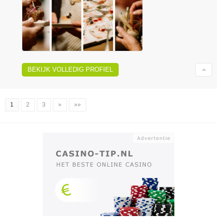
BEKIJK VOLLEDIG PROFIEL
1
2
3
»
»»