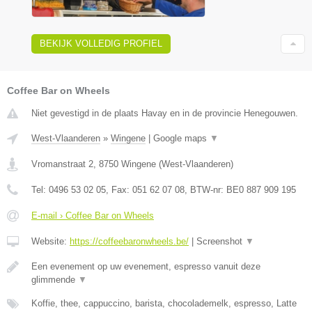
BEKIJK VOLLEDIG PROFIEL
Coffee Bar on Wheels
Niet gevestigd in de plaats Havay en in de provincie Henegouwen.
West-Vlaanderen
»
Wingene
|
Google maps
▼
Vromanstraat 2
,
8750
Wingene
(
West-Vlaanderen
)
Tel:
0496 53 02 05
, Fax:
051 62 07 08
, BTW-nr:
BE0 887 909 195
E-mail › Coffee Bar on Wheels
Website:
https://coffeebaronwheels.be/
|
Screenshot
▼
Een evenement op uw evenement, espresso vanuit deze
glimmende
▼
Koffie, thee, cappuccino, barista, chocolademelk, espresso, Latte