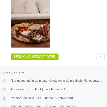
BEKIJK VOLLEDIG PROFIEL
Snack on site
Niet gevestigd in de plaats Havay en in de provincie Henegouwen.
Antwerpen
»
Turnhout
|
Google maps
▼
Patersstraat 100
,
2300
Turnhout
(
Antwerpen
)
Tel:
078-259704
, Fax:
-
, BTW-nr:
1005.030.262