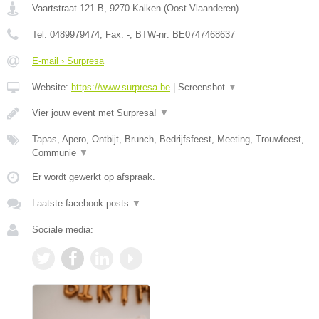
Vaartstraat 121 B
,
9270
Kalken
(
Oost-Vlaanderen
)
Tel:
0489979474
, Fax:
-
, BTW-nr:
BE0747468637
E-mail › Surpresa
Website:
https://www.surpresa.be
|
Screenshot
▼
Vier jouw event met Surpresa!
▼
Tapas, Apero, Ontbijt, Brunch, Bedrijfsfeest, Meeting, Trouwfeest,
Communie
▼
Er wordt gewerkt op afspraak.
Laatste facebook posts
▼
Sociale media: