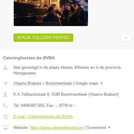
BEKIJK VOLLEDIG PROFIEL
Cateringfeesten.be BVBA
Niet gevestigd in de plaats Hantes Wiheries en in de provincie
Henegouwen.
Vlaams-Brabant
»
Boortmeerbeek
|
Google maps
▼
K.A.Tobbackstraat 9
,
3190
Boortmeerbeek
(
Vlaams-Brabant
)
Tel:
0494/907.655
, Fax:
-
, BTW-nr:
-
E-mail › Cateringfeesten.be BVBA
Website:
https://www.cateringfeesten.be
|
Screenshot
▼