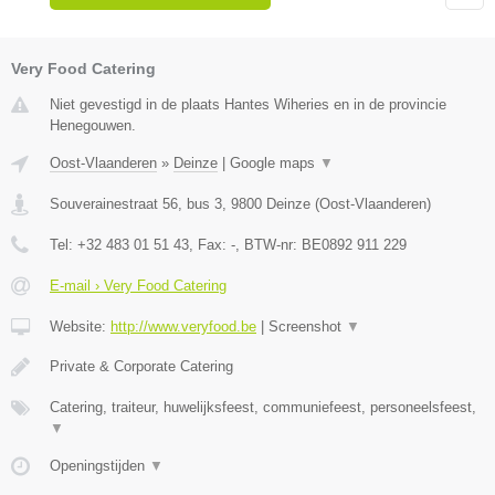
Very Food Catering
Niet gevestigd in de plaats Hantes Wiheries en in de provincie
Henegouwen.
Oost-Vlaanderen
»
Deinze
|
Google maps
▼
Souverainestraat 56, bus 3
,
9800
Deinze
(
Oost-Vlaanderen
)
Tel:
+32 483 01 51 43
, Fax:
-
, BTW-nr:
BE0892 911 229
E-mail › Very Food Catering
Website:
http://www.veryfood.be
|
Screenshot
▼
Private & Corporate Catering
Catering, traiteur, huwelijksfeest, communiefeest, personeelsfeest,
▼
Openingstijden
▼