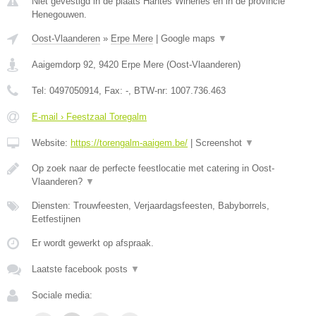
Niet gevestigd in de plaats Hantes Wiheries en in de provincie
Henegouwen.
Oost-Vlaanderen
»
Erpe Mere
|
Google maps
▼
Aaigemdorp 92
,
9420
Erpe Mere
(
Oost-Vlaanderen
)
Tel:
0497050914
, Fax:
-
, BTW-nr:
1007.736.463
E-mail › Feestzaal Toregalm
Website:
https://torengalm-aaigem.be/
|
Screenshot
▼
Op zoek naar de perfecte feestlocatie met catering in Oost-
Vlaanderen?
▼
Diensten: Trouwfeesten, Verjaardagsfeesten, Babyborrels,
Eetfestijnen
Er wordt gewerkt op afspraak.
Laatste facebook posts
▼
Sociale media: