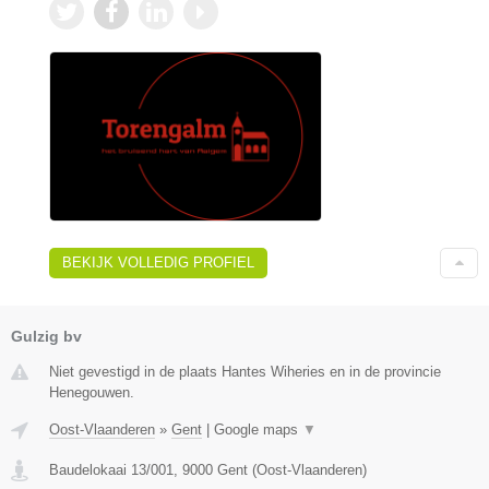
BEKIJK VOLLEDIG PROFIEL
Gulzig bv
Niet gevestigd in de plaats Hantes Wiheries en in de provincie
Henegouwen.
Oost-Vlaanderen
»
Gent
|
Google maps
▼
Baudelokaai 13/001
,
9000
Gent
(
Oost-Vlaanderen
)