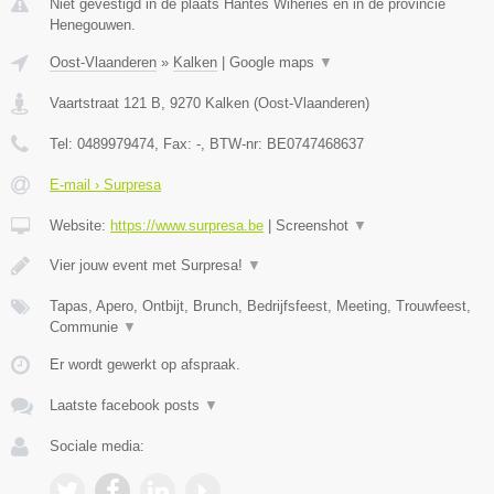
Niet gevestigd in de plaats Hantes Wiheries en in de provincie
Henegouwen.
Oost-Vlaanderen
»
Kalken
|
Google maps
▼
Vaartstraat 121 B
,
9270
Kalken
(
Oost-Vlaanderen
)
Tel:
0489979474
, Fax:
-
, BTW-nr:
BE0747468637
E-mail › Surpresa
Website:
https://www.surpresa.be
|
Screenshot
▼
Vier jouw event met Surpresa!
▼
Tapas, Apero, Ontbijt, Brunch, Bedrijfsfeest, Meeting, Trouwfeest,
Communie
▼
Er wordt gewerkt op afspraak.
Laatste facebook posts
▼
Sociale media: