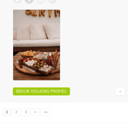
BEKIJK VOLLEDIG PROFIEL
1
2
3
»
»»