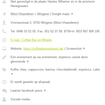
Niet gevestigd in de plaats Hantes Wiheries en in de provincie
Henegouwen.
West-Vlaanderen
»
Wingene
|
Google maps
▼
Vromanstraat 2
,
8750
Wingene
(
West-Vlaanderen
)
Tel:
0496 53 02 05
, Fax:
051 62 07 08
, BTW-nr:
BE0 887 909 195
E-mail › Coffee Bar on Wheels
Website:
https://coffeebaronwheels.be/
|
Screenshot
▼
Een evenement op uw evenement, espresso vanuit deze
glimmende
▼
Koffie, thee, cappuccino, barista, chocolademelk, espresso, Latte
▼
Er wordt gewerkt op afspraak.
Laatste facebook posts
▼
Sociale media: