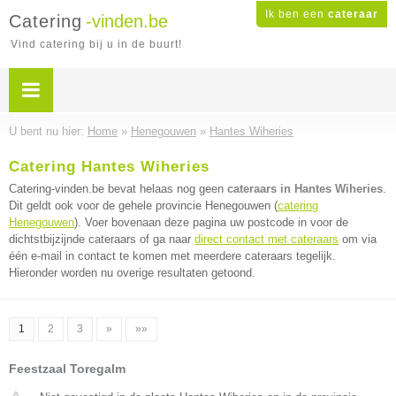
Ik ben een
cateraar
Catering
-vinden.be
Vind catering bij u in de buurt!
U bent nu hier:
Home
»
Henegouwen
»
Hantes Wiheries
Catering Hantes Wiheries
Catering-vinden.be bevat helaas nog geen
cateraars in Hantes Wiheries
.
Dit geldt ook voor de gehele provincie Henegouwen (
catering
Henegouwen
). Voer bovenaan deze pagina uw postcode in voor de
dichtstbijzijnde cateraars of ga naar
direct contact met cateraars
om via
één e-mail in contact te komen met meerdere cateraars tegelijk.
Hieronder worden nu overige resultaten getoond.
1
2
3
»
»»
Feestzaal Toregalm