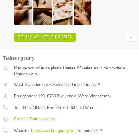
BEKIJK VOLLEDIG PROFIEL
Traiteur goutry
Niet gevestigd in de plaats Hantes Wiheries en in de provincie
Henegouwen.
West-Vlaanderen
»
Zwevezele
|
Google maps
▼
Bruggestraat 193
,
8750
Zwevezele
(
West-Vlaanderen
)
Tel:
0478/285028
, Fax:
051/613637
, BTW-nr:
-
E-mail › Traiteur goutry
Website:
http://www.kurtgoutry.be
|
Screenshot
▼