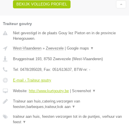
BEKIJK VOLLEDIG PROFIEL
Traiteur goutry
Niet gevestigd in de plaats Gouy lez Pieton en in de provincie
Henegouwen.
West-Vlaanderen
»
Zwevezele
|
Google maps
▼
Bruggestraat 193
,
8750
Zwevezele
(
West-Vlaanderen
)
Tel:
0478/285028
, Fax:
051/613637
, BTW-nr:
-
E-mail › Traiteur goutry
Website:
http://www.kurtgoutry.be
|
Screenshot
▼
Traiteur aan huis,catering,verzorgen van
feesten,barbeques,traiteur,kok aan
▼
traiteur aan huis, feesten verzorgen tot in de puntjes, verhuur van
feest
▼