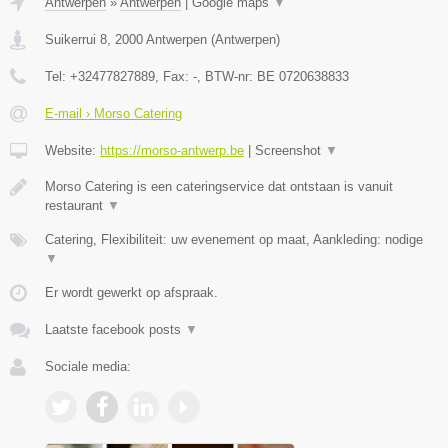
Antwerpen
»
Antwerpen
|
Google maps
▼
Suikerrui 8
,
2000
Antwerpen
(
Antwerpen
)
Tel:
+32477827889
, Fax:
-
, BTW-nr:
BE 0720638833
E-mail › Morso Catering
Website:
https://morso-antwerp.be
|
Screenshot
▼
Morso Catering is een cateringservice dat ontstaan is vanuit
restaurant
▼
Catering, Flexibiliteit: uw evenement op maat, Aankleding: nodige
▼
Er wordt gewerkt op afspraak.
Laatste facebook posts
▼
Sociale media: