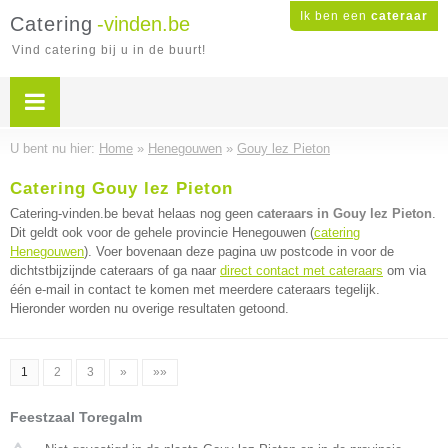
Ik ben een
cateraar
Catering
-vinden.be
Vind catering bij u in de buurt!
U bent nu hier:
Home
»
Henegouwen
»
Gouy lez Pieton
Catering Gouy lez Pieton
Catering-vinden.be bevat helaas nog geen
cateraars in Gouy lez Pieton
.
Dit geldt ook voor de gehele provincie Henegouwen (
catering
Henegouwen
). Voer bovenaan deze pagina uw postcode in voor de
dichtstbijzijnde cateraars of ga naar
direct contact met cateraars
om via
één e-mail in contact te komen met meerdere cateraars tegelijk.
Hieronder worden nu overige resultaten getoond.
1
2
3
»
»»
Feestzaal Toregalm