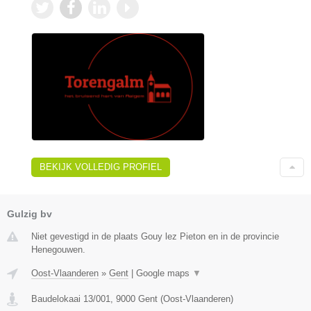
BEKIJK VOLLEDIG PROFIEL
Gulzig bv
Niet gevestigd in de plaats Gouy lez Pieton en in de provincie
Henegouwen.
Oost-Vlaanderen
»
Gent
|
Google maps
▼
Baudelokaai 13/001
,
9000
Gent
(
Oost-Vlaanderen
)