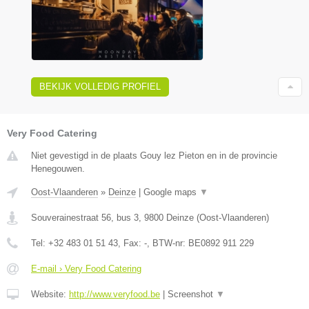
BEKIJK VOLLEDIG PROFIEL
Very Food Catering
Niet gevestigd in de plaats Gouy lez Pieton en in de provincie
Henegouwen.
Oost-Vlaanderen
»
Deinze
|
Google maps
▼
Souverainestraat 56, bus 3
,
9800
Deinze
(
Oost-Vlaanderen
)
Tel:
+32 483 01 51 43
, Fax:
-
, BTW-nr:
BE0892 911 229
E-mail › Very Food Catering
Website:
http://www.veryfood.be
|
Screenshot
▼