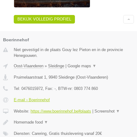
BEKIJK VOLLEDIG PROFIEL
Boerinnehof
Niet gevestigd in de plaats Gouy lez Pieton en in de provincie
Henegouwen.
Oost-Vlaanderen
»
Sleidinge
|
Google maps
▼
Pruimelaarstraat 1
,
9940
Sleidinge
(
Oost-Vlaanderen
)
Tel:
0476015972
, Fax:
-
, BTW-nr:
0803 774 860
E-mail › Boerinnehof
Website:
https://www.boerinnehof.be#plaats
|
Screenshot
▼
Homemade food
▼
Diensten: Carering, Gratis thuislevering vanaf 20€