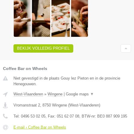
BEKIJK VOLLEDIG PROFIEL
Coffee Bar on Wheels
Niet gevestigd in de plaats Gouy lez Pieton en in de provincie
Henegouwen.
West-Vlaanderen
»
Wingene
|
Google maps
▼
Vromanstraat 2
,
8750
Wingene
(
West-Vlaanderen
)
Tel:
0496 53 02 05
, Fax:
051 62 07 08
, BTW-nr:
BE0 887 909 195
E-mail › Coffee Bar on Wheels