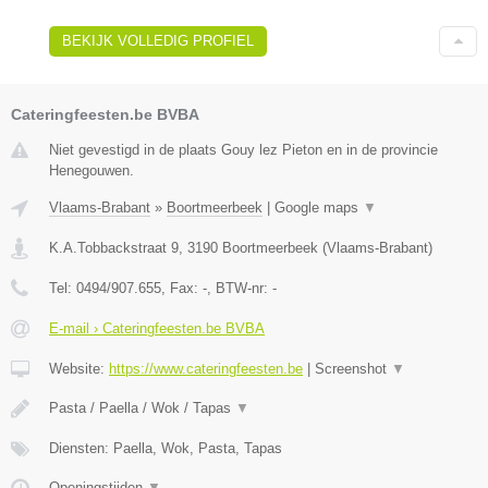
BEKIJK VOLLEDIG PROFIEL
Cateringfeesten.be BVBA
Niet gevestigd in de plaats Gouy lez Pieton en in de provincie
Henegouwen.
Vlaams-Brabant
»
Boortmeerbeek
|
Google maps
▼
K.A.Tobbackstraat 9
,
3190
Boortmeerbeek
(
Vlaams-Brabant
)
Tel:
0494/907.655
, Fax:
-
, BTW-nr:
-
E-mail › Cateringfeesten.be BVBA
Website:
https://www.cateringfeesten.be
|
Screenshot
▼
Pasta / Paella / Wok / Tapas
▼
Diensten: Paella, Wok, Pasta, Tapas
Openingstijden
▼