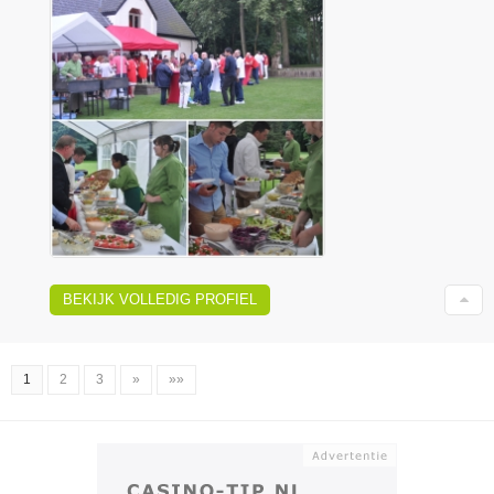
BEKIJK VOLLEDIG PROFIEL
1
2
3
»
»»