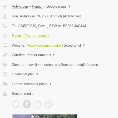
Antwerpen
»
Kontich
|
Google maps
▼
Kon. Astridlaan 78
,
2550
Kontich
(
Antwerpen
)
Tel:
03457/9630
, Fax:
-
, BTW-nr:
BE0831043144
E-mail › Traiteur omnibus
Website:
http://www.omnibus.be
|
Screenshot
▼
Catering, traiteur omnibus
▼
Diensten: huwelijksfeesten, privéfeesten, bedrijfsfeesten
Openingstijden
▼
Laatste facebook posts
▼
Sociale media: