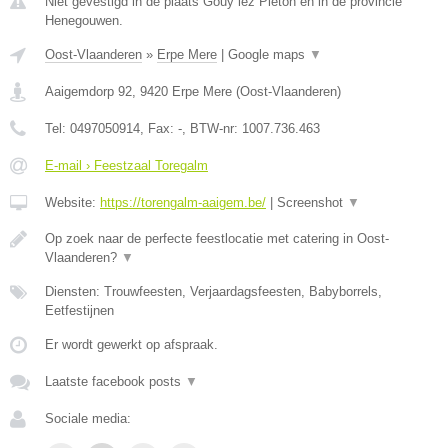
Niet gevestigd in de plaats Gouy lez Pieton en in de provincie
Henegouwen.
Oost-Vlaanderen
»
Erpe Mere
|
Google maps
▼
Aaigemdorp 92
,
9420
Erpe Mere
(
Oost-Vlaanderen
)
Tel:
0497050914
, Fax:
-
, BTW-nr:
1007.736.463
E-mail › Feestzaal Toregalm
Website:
https://torengalm-aaigem.be/
|
Screenshot
▼
Op zoek naar de perfecte feestlocatie met catering in Oost-
Vlaanderen?
▼
Diensten: Trouwfeesten, Verjaardagsfeesten, Babyborrels,
Eetfestijnen
Er wordt gewerkt op afspraak.
Laatste facebook posts
▼
Sociale media: