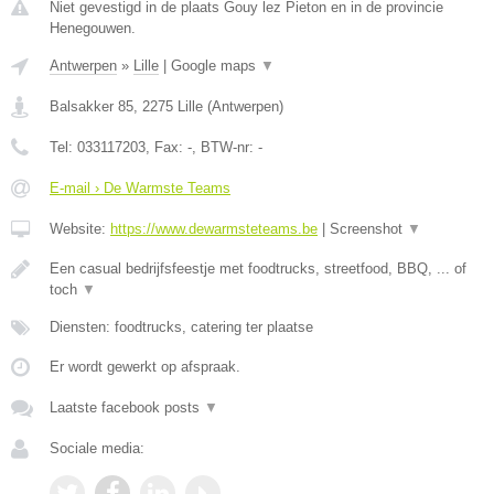
Niet gevestigd in de plaats Gouy lez Pieton en in de provincie
Henegouwen.
Antwerpen
»
Lille
|
Google maps
▼
Balsakker 85
,
2275
Lille
(
Antwerpen
)
Tel:
033117203
, Fax:
-
, BTW-nr:
-
E-mail › De Warmste Teams
Website:
https://www.dewarmsteteams.be
|
Screenshot
▼
Een casual bedrijfsfeestje met foodtrucks, streetfood, BBQ, ... of
toch
▼
Diensten: foodtrucks, catering ter plaatse
Er wordt gewerkt op afspraak.
Laatste facebook posts
▼
Sociale media: