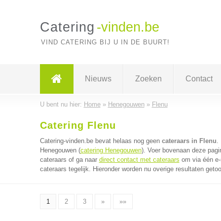
Catering
-vinden.be
VIND CATERING BIJ U IN DE BUURT!
Nieuws
Zoeken
Contact
U bent nu hier:
Home
»
Henegouwen
»
Flenu
Catering Flenu
Catering-vinden.be bevat helaas nog geen
cateraars in Flenu
.
Henegouwen (
catering Henegouwen
). Voer bovenaan deze pagin
cateraars of ga naar
direct contact met cateraars
om via één e-
cateraars tegelijk. Hieronder worden nu overige resultaten geto
1
2
3
»
»»