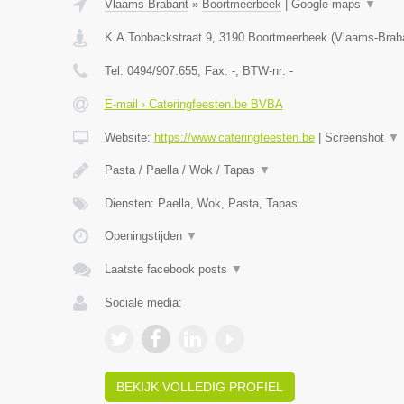
Vlaams-Brabant
»
Boortmeerbeek
|
Google maps
▼
K.A.Tobbackstraat 9
,
3190
Boortmeerbeek
(
Vlaams-Brab
Tel:
0494/907.655
, Fax:
-
, BTW-nr:
-
E-mail › Cateringfeesten.be BVBA
Website:
https://www.cateringfeesten.be
|
Screenshot
▼
Pasta / Paella / Wok / Tapas
▼
Diensten: Paella, Wok, Pasta, Tapas
Openingstijden
▼
Laatste facebook posts
▼
Sociale media:
BEKIJK VOLLEDIG PROFIEL