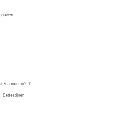
egouwen.
ost-Vlaanderen?
▼
, Eetfestijnen