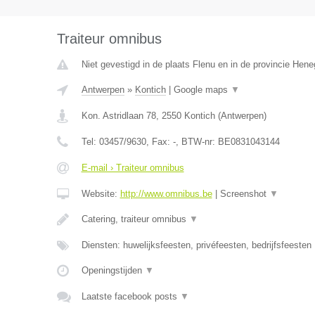
Traiteur omnibus
Niet gevestigd in de plaats Flenu en in de provincie Hen
Antwerpen
»
Kontich
|
Google maps
▼
Kon. Astridlaan 78
,
2550
Kontich
(
Antwerpen
)
Tel:
03457/9630
, Fax:
-
, BTW-nr:
BE0831043144
E-mail › Traiteur omnibus
Website:
http://www.omnibus.be
|
Screenshot
▼
Catering, traiteur omnibus
▼
Diensten: huwelijksfeesten, privéfeesten, bedrijfsfeesten
Openingstijden
▼
Laatste facebook posts
▼