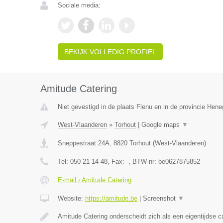
Sociale media:
BEKIJK VOLLEDIG PROFIEL
Amitude Catering
Niet gevestigd in de plaats Flenu en in de provincie Hen
West-Vlaanderen
»
Torhout
|
Google maps
▼
Sneppestraat 24A
,
8820
Torhout
(
West-Vlaanderen
)
Tel:
050 21 14 48
, Fax:
-
, BTW-nr:
be0627875852
E-mail › Amitude Catering
Website:
https://amitude.be
|
Screenshot
▼
Amitude Catering onderscheidt zich als een eigentijdse c