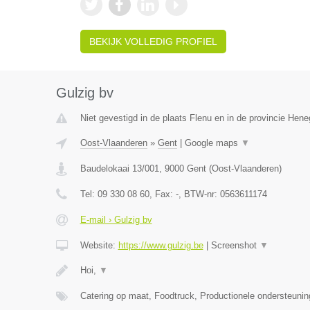
BEKIJK VOLLEDIG PROFIEL
Gulzig bv
Niet gevestigd in de plaats Flenu en in de provincie Hen
Oost-Vlaanderen
»
Gent
|
Google maps
▼
Baudelokaai 13/001
,
9000
Gent
(
Oost-Vlaanderen
)
Tel:
09 330 08 60
, Fax:
-
, BTW-nr:
0563611174
E-mail › Gulzig bv
Website:
https://www.gulzig.be
|
Screenshot
▼
Hoi,
▼
Catering op maat, Foodtruck, Productionele ondersteuni