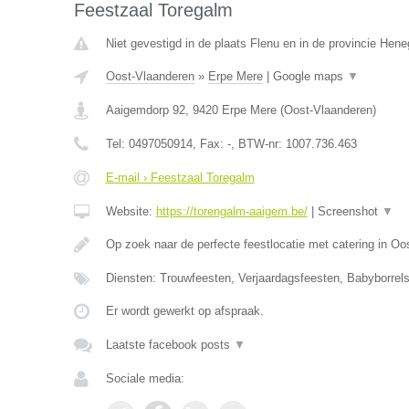
Feestzaal Toregalm
Niet gevestigd in de plaats Flenu en in de provincie Hen
Oost-Vlaanderen
»
Erpe Mere
|
Google maps
▼
Aaigemdorp 92
,
9420
Erpe Mere
(
Oost-Vlaanderen
)
Tel:
0497050914
, Fax:
-
, BTW-nr:
1007.736.463
E-mail › Feestzaal Toregalm
Website:
https://torengalm-aaigem.be/
|
Screenshot
▼
Op zoek naar de perfecte feestlocatie met catering in O
Diensten: Trouwfeesten, Verjaardagsfeesten, Babyborrels
Er wordt gewerkt op afspraak.
Laatste facebook posts
▼
Sociale media: