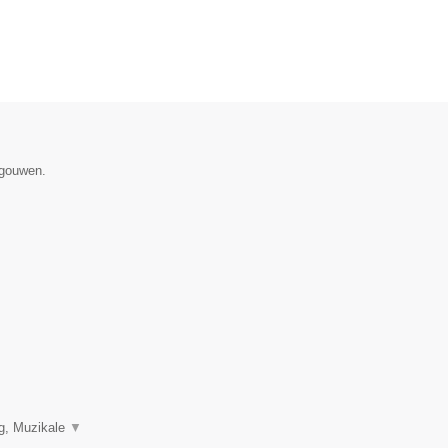
egouwen.
ng, Muzikale
▼