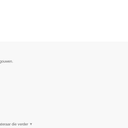
egouwen.
ateraar die verder
▼