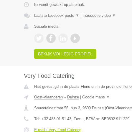
Er wordt gewerkt op afspraak.
Laatste facebook posts
▼
|
Introductie video
▼
Sociale media:
BEKIJK VOLLEDIG PROFIEL
Very Food Catering
Niet gevestigd in de plaats Flenu en in de provincie Hen
Oost-Vlaanderen
»
Deinze
|
Google maps
▼
Souverainestraat 56, bus 3
,
9800
Deinze
(
Oost-Vlaander
Tel:
+32 483 01 51 43
, Fax:
-
, BTW-nr:
BE0892 911 229
E-mail › Very Food Catering