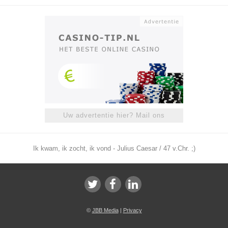
Uw advertentie hier? Mail ons
Ik kwam, ik zocht, ik vond - Julius Caesar / 47 v.Chr. ;)
©
JBB Media
|
Privacy