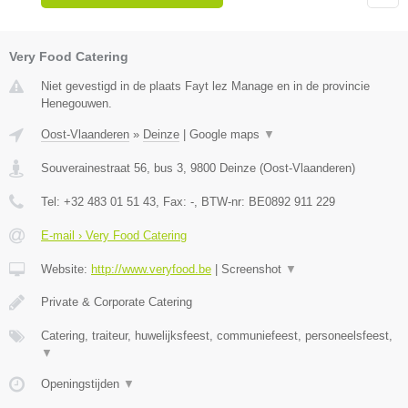
Very Food Catering
Niet gevestigd in de plaats Fayt lez Manage en in de provincie
Henegouwen.
Oost-Vlaanderen
»
Deinze
|
Google maps
▼
Souverainestraat 56, bus 3
,
9800
Deinze
(
Oost-Vlaanderen
)
Tel:
+32 483 01 51 43
, Fax:
-
, BTW-nr:
BE0892 911 229
E-mail › Very Food Catering
Website:
http://www.veryfood.be
|
Screenshot
▼
Private & Corporate Catering
Catering, traiteur, huwelijksfeest, communiefeest, personeelsfeest,
▼
Openingstijden
▼