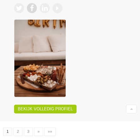
BEKIJK VOLLEDIG PROFIEL
1
2
3
»
»»