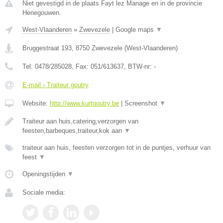
Niet gevestigd in de plaats Fayt lez Manage en in de provincie
Henegouwen.
West-Vlaanderen
»
Zwevezele
|
Google maps
▼
Bruggestraat 193
,
8750
Zwevezele
(
West-Vlaanderen
)
Tel:
0478/285028
, Fax:
051/613637
, BTW-nr:
-
E-mail › Traiteur goutry
Website:
http://www.kurtgoutry.be
|
Screenshot
▼
Traiteur aan huis,catering,verzorgen van
feesten,barbeques,traiteur,kok aan
▼
traiteur aan huis, feesten verzorgen tot in de puntjes, verhuur van
feest
▼
Openingstijden
▼
Sociale media: