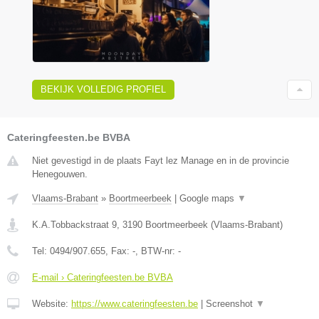
BEKIJK VOLLEDIG PROFIEL
Cateringfeesten.be BVBA
Niet gevestigd in de plaats Fayt lez Manage en in de provincie
Henegouwen.
Vlaams-Brabant
»
Boortmeerbeek
|
Google maps
▼
K.A.Tobbackstraat 9
,
3190
Boortmeerbeek
(
Vlaams-Brabant
)
Tel:
0494/907.655
, Fax:
-
, BTW-nr:
-
E-mail › Cateringfeesten.be BVBA
Website:
https://www.cateringfeesten.be
|
Screenshot
▼