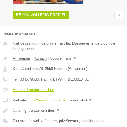
BEKIJK VOLLEDIG PROFIEL
Traiteur omnibus
Niet gevestigd in de plaats Fayt lez Manage en in de provincie
Henegouwen.
Antwerpen
»
Kontich
|
Google maps
▼
Kon. Astridlaan 78
,
2550
Kontich
(
Antwerpen
)
Tel:
03457/9630
, Fax:
-
, BTW-nr:
BE0831043144
E-mail › Traiteur omnibus
Website:
http://www.omnibus.be
|
Screenshot
▼
Catering, traiteur omnibus
▼
Diensten: huwelijksfeesten, privéfeesten, bedrijfsfeesten