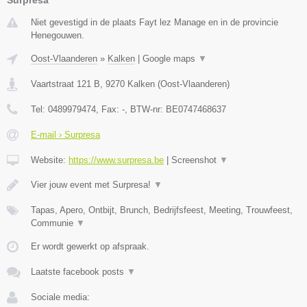
Niet gevestigd in de plaats Fayt lez Manage en in de provincie
Henegouwen.
Oost-Vlaanderen
»
Kalken
|
Google maps
▼
Vaartstraat 121 B
,
9270
Kalken
(
Oost-Vlaanderen
)
Tel:
0489979474
, Fax:
-
, BTW-nr:
BE0747468637
E-mail › Surpresa
Website:
https://www.surpresa.be
|
Screenshot
▼
Vier jouw event met Surpresa!
▼
Tapas, Apero, Ontbijt, Brunch, Bedrijfsfeest, Meeting, Trouwfeest,
Communie
▼
Er wordt gewerkt op afspraak.
Laatste facebook posts
▼
Sociale media: