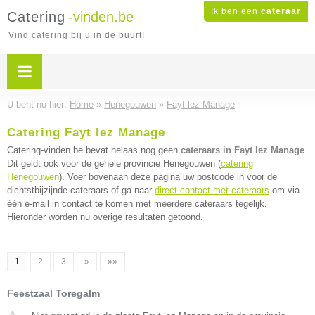
Ik ben een
cateraar
Catering
-vinden.be
Vind catering bij u in de buurt!
U bent nu hier:
Home
»
Henegouwen
»
Fayt lez Manage
Catering Fayt lez Manage
Catering-vinden.be bevat helaas nog geen
cateraars in Fayt lez Manage
.
Dit geldt ook voor de gehele provincie Henegouwen (
catering
Henegouwen
). Voer bovenaan deze pagina uw postcode in voor de
dichtstbijzijnde cateraars of ga naar
direct contact met cateraars
om via
één e-mail in contact te komen met meerdere cateraars tegelijk.
Hieronder worden nu overige resultaten getoond.
1
2
3
»
»»
Feestzaal Toregalm