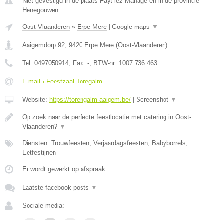
Niet gevestigd in de plaats Fayt lez Manage en in de provincie
Henegouwen.
Oost-Vlaanderen
»
Erpe Mere
|
Google maps
▼
Aaigemdorp 92
,
9420
Erpe Mere
(
Oost-Vlaanderen
)
Tel:
0497050914
, Fax:
-
, BTW-nr:
1007.736.463
E-mail › Feestzaal Toregalm
Website:
https://torengalm-aaigem.be/
|
Screenshot
▼
Op zoek naar de perfecte feestlocatie met catering in Oost-
Vlaanderen?
▼
Diensten: Trouwfeesten, Verjaardagsfeesten, Babyborrels,
Eetfestijnen
Er wordt gewerkt op afspraak.
Laatste facebook posts
▼
Sociale media: