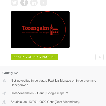
BEKIJK VOLLEDIG PROFIEL
Gulzig bv
Niet gevestigd in de plaats Fayt lez Manage en in de provincie
Henegouwen.
Oost-Vlaanderen
»
Gent
|
Google maps
▼
Baudelokaai 13/001
,
9000
Gent
(
Oost-Vlaanderen
)