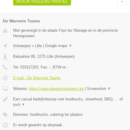
BEKIJK VOLLEDIG PROFIEL
De Warmste Teams
Niet gevestigd in de plaats Fayt lez Manage en in de provincie
Henegouwen.
Antwerpen
»
Lille
|
Google maps
▼
Balsakker 85
,
2275
Lille
(
Antwerpen
)
Tel:
033117203
, Fax:
-
, BTW-nr:
-
E-mail › De Warmste Teams
Website:
https://www.dewarmsteteams.be
|
Screenshot
▼
Een casual bedrijfsfeestje met foodtrucks, streetfood, BBQ, ... of
toch
▼
Diensten: foodtrucks, catering ter plaatse
Er wordt gewerkt op afspraak.