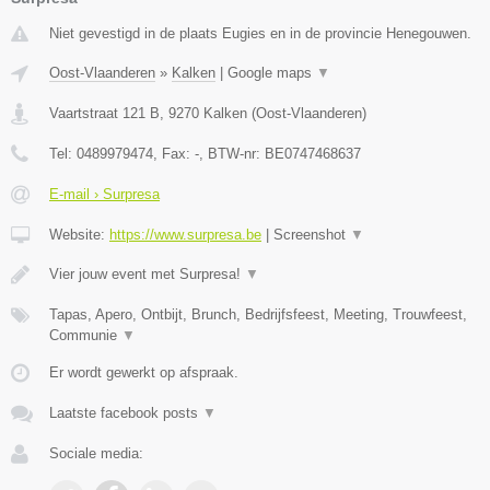
Niet gevestigd in de plaats Eugies en in de provincie Henegouwen.
Oost-Vlaanderen
»
Kalken
|
Google maps
▼
Vaartstraat 121 B
,
9270
Kalken
(
Oost-Vlaanderen
)
Tel:
0489979474
, Fax:
-
, BTW-nr:
BE0747468637
E-mail › Surpresa
Website:
https://www.surpresa.be
|
Screenshot
▼
Vier jouw event met Surpresa!
▼
Tapas, Apero, Ontbijt, Brunch, Bedrijfsfeest, Meeting, Trouwfeest,
Communie
▼
Er wordt gewerkt op afspraak.
Laatste facebook posts
▼
Sociale media: