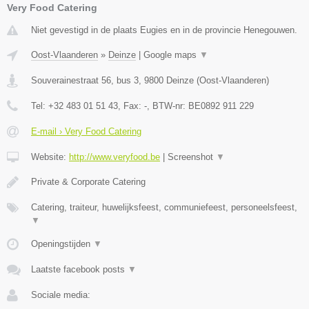
Very Food Catering
Niet gevestigd in de plaats Eugies en in de provincie Henegouwen.
Oost-Vlaanderen
»
Deinze
|
Google maps
▼
Souverainestraat 56, bus 3
,
9800
Deinze
(
Oost-Vlaanderen
)
Tel:
+32 483 01 51 43
, Fax:
-
, BTW-nr:
BE0892 911 229
E-mail › Very Food Catering
Website:
http://www.veryfood.be
|
Screenshot
▼
Private & Corporate Catering
Catering, traiteur, huwelijksfeest, communiefeest, personeelsfeest,
▼
Openingstijden
▼
Laatste facebook posts
▼
Sociale media: