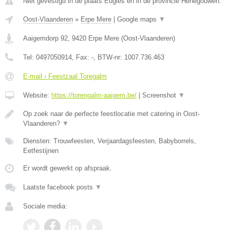
Niet gevestigd in de plaats Eugies en in de provincie Henegouwen.
Oost-Vlaanderen
»
Erpe Mere
|
Google maps
▼
Aaigemdorp 92
,
9420
Erpe Mere
(
Oost-Vlaanderen
)
Tel:
0497050914
, Fax:
-
, BTW-nr:
1007.736.463
E-mail › Feestzaal Toregalm
Website:
https://torengalm-aaigem.be/
|
Screenshot
▼
Op zoek naar de perfecte feestlocatie met catering in Oost-
Vlaanderen?
▼
Diensten: Trouwfeesten, Verjaardagsfeesten, Babyborrels,
Eetfestijnen
Er wordt gewerkt op afspraak.
Laatste facebook posts
▼
Sociale media: