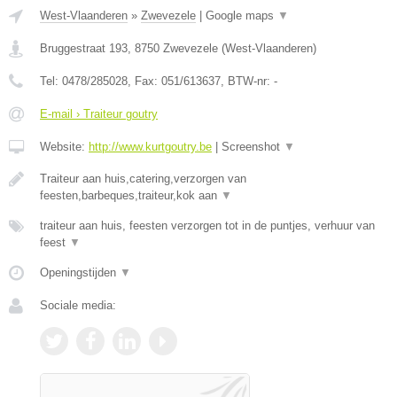
West-Vlaanderen
»
Zwevezele
|
Google maps
▼
Bruggestraat 193
,
8750
Zwevezele
(
West-Vlaanderen
)
Tel:
0478/285028
, Fax:
051/613637
, BTW-nr:
-
E-mail › Traiteur goutry
Website:
http://www.kurtgoutry.be
|
Screenshot
▼
Traiteur aan huis,catering,verzorgen van
feesten,barbeques,traiteur,kok aan
▼
traiteur aan huis, feesten verzorgen tot in de puntjes, verhuur van
feest
▼
Openingstijden
▼
Sociale media: