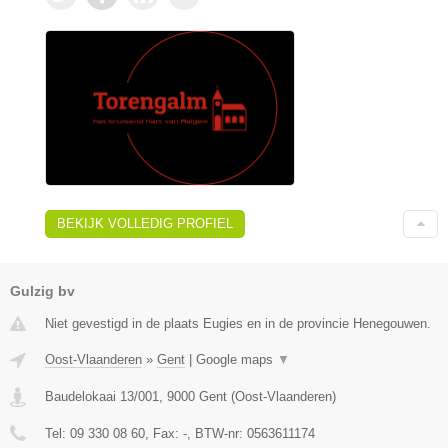
BEKIJK VOLLEDIG PROFIEL
Gulzig bv
Niet gevestigd in de plaats Eugies en in de provincie Henegouwen.
Oost-Vlaanderen
»
Gent
|
Google maps
▼
Baudelokaai 13/001
,
9000
Gent
(
Oost-Vlaanderen
)
Tel:
09 330 08 60
, Fax:
-
, BTW-nr:
0563611174