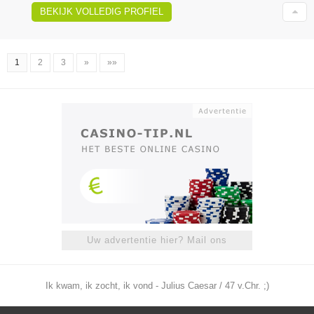
BEKIJK VOLLEDIG PROFIEL
1
2
3
»
»»
Uw advertentie hier? Mail ons
Ik kwam, ik zocht, ik vond - Julius Caesar / 47 v.Chr. ;)