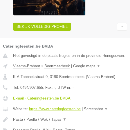
BEKIJK VOLLEDIG PROFIEL
Cateringfeesten.be BVBA
Niet gevestigd in de plaats Eugies en in de provincie Henegouwen.
Vlaams-Brabant
»
Boortmeerbeek
|
Google maps
▼
K.A.Tobbackstraat 9
,
3190
Boortmeerbeek
(
Vlaams-Brabant
)
Tel:
0494/907.655
, Fax:
-
, BTW-nr:
-
E-mail › Cateringfeesten.be BVBA
Website:
https://www.cateringfeesten.be
|
Screenshot
▼
Pasta / Paella / Wok / Tapas
▼