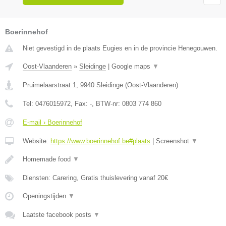
Boerinnehof
Niet gevestigd in de plaats Eugies en in de provincie Henegouwen.
Oost-Vlaanderen
»
Sleidinge
|
Google maps
▼
Pruimelaarstraat 1
,
9940
Sleidinge
(
Oost-Vlaanderen
)
Tel:
0476015972
, Fax:
-
, BTW-nr:
0803 774 860
E-mail › Boerinnehof
Website:
https://www.boerinnehof.be#plaats
|
Screenshot
▼
Homemade food
▼
Diensten: Carering, Gratis thuislevering vanaf 20€
Openingstijden
▼
Laatste facebook posts
▼