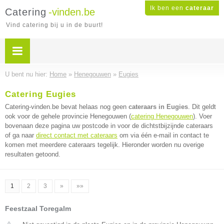
Ik ben een
cateraar
Catering
-vinden.be
Vind catering bij u in de buurt!
U bent nu hier:
Home
»
Henegouwen
»
Eugies
Catering Eugies
Catering-vinden.be bevat helaas nog geen
cateraars in Eugies
. Dit geldt
ook voor de gehele provincie Henegouwen (
catering Henegouwen
). Voer
bovenaan deze pagina uw postcode in voor de dichtstbijzijnde cateraars
of ga naar
direct contact met cateraars
om via één e-mail in contact te
komen met meerdere cateraars tegelijk. Hieronder worden nu overige
resultaten getoond.
1
2
3
»
»»
Feestzaal Toregalm