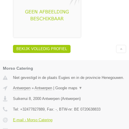
BEKIJK VOLLEDIG PROFIEL
Morso Catering
Niet gevestigd in de plaats Eugies en in de provincie Henegouwen.
Antwerpen
»
Antwerpen
|
Google maps
▼
Suikerrui 8
,
2000
Antwerpen
(
Antwerpen
)
Tel:
+32477827889
, Fax:
-
, BTW-nr:
BE 0720638833
E-mail › Morso Catering