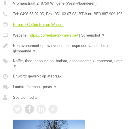
Vromanstraat 2
,
8750
Wingene
(
West-Vlaanderen
)
Tel:
0496 53 02 05
, Fax:
051 62 07 08
, BTW-nr:
BE0 887 909 195
E-mail › Coffee Bar on Wheels
Website:
https://coffeebaronwheels.be/
|
Screenshot
▼
Een evenement op uw evenement, espresso vanuit deze
glimmende
▼
Koffie, thee, cappuccino, barista, chocolademelk, espresso, Latte
▼
Er wordt gewerkt op afspraak.
Laatste facebook posts
▼
Sociale media: