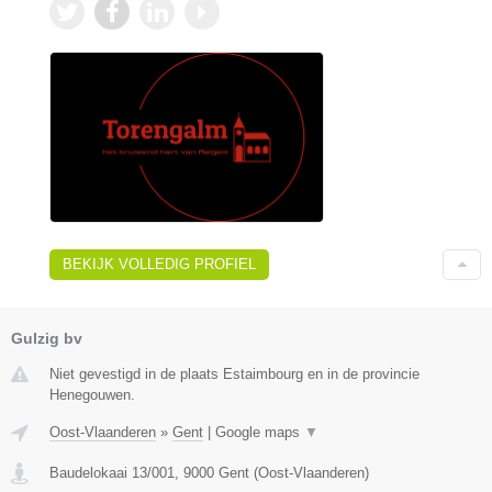
BEKIJK VOLLEDIG PROFIEL
Gulzig bv
Niet gevestigd in de plaats Estaimbourg en in de provincie
Henegouwen.
Oost-Vlaanderen
»
Gent
|
Google maps
▼
Baudelokaai 13/001
,
9000
Gent
(
Oost-Vlaanderen
)