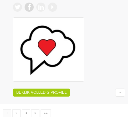
BEKIJK VOLLEDIG PROFIEL
1
2
3
»
»»