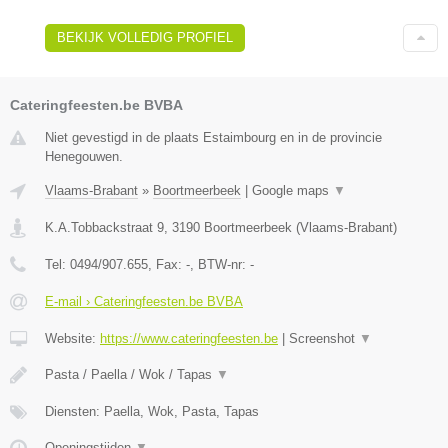
BEKIJK VOLLEDIG PROFIEL
Cateringfeesten.be BVBA
Niet gevestigd in de plaats Estaimbourg en in de provincie
Henegouwen.
Vlaams-Brabant
»
Boortmeerbeek
|
Google maps
▼
K.A.Tobbackstraat 9
,
3190
Boortmeerbeek
(
Vlaams-Brabant
)
Tel:
0494/907.655
, Fax:
-
, BTW-nr:
-
E-mail › Cateringfeesten.be BVBA
Website:
https://www.cateringfeesten.be
|
Screenshot
▼
Pasta / Paella / Wok / Tapas
▼
Diensten: Paella, Wok, Pasta, Tapas
Openingstijden
▼