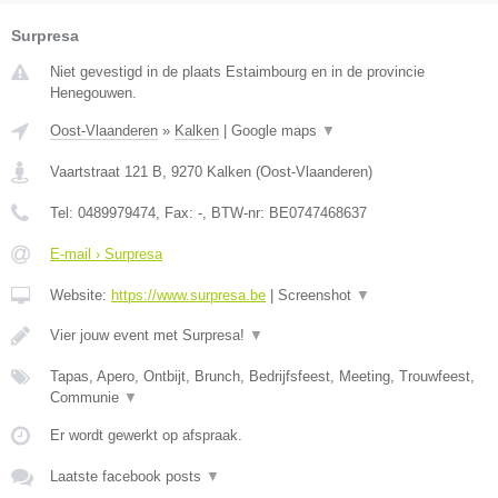
Surpresa
Niet gevestigd in de plaats Estaimbourg en in de provincie
Henegouwen.
Oost-Vlaanderen
»
Kalken
|
Google maps
▼
Vaartstraat 121 B
,
9270
Kalken
(
Oost-Vlaanderen
)
Tel:
0489979474
, Fax:
-
, BTW-nr:
BE0747468637
E-mail › Surpresa
Website:
https://www.surpresa.be
|
Screenshot
▼
Vier jouw event met Surpresa!
▼
Tapas, Apero, Ontbijt, Brunch, Bedrijfsfeest, Meeting, Trouwfeest,
Communie
▼
Er wordt gewerkt op afspraak.
Laatste facebook posts
▼