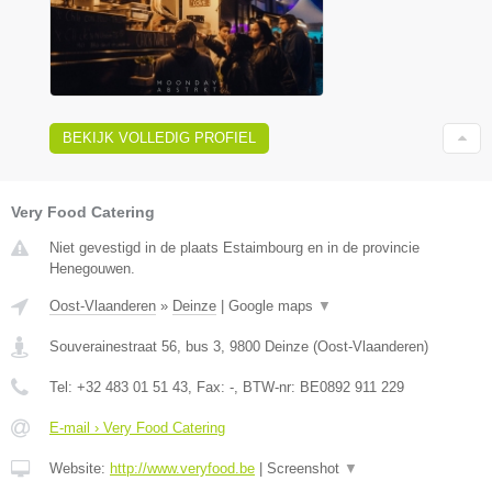
BEKIJK VOLLEDIG PROFIEL
Very Food Catering
Niet gevestigd in de plaats Estaimbourg en in de provincie
Henegouwen.
Oost-Vlaanderen
»
Deinze
|
Google maps
▼
Souverainestraat 56, bus 3
,
9800
Deinze
(
Oost-Vlaanderen
)
Tel:
+32 483 01 51 43
, Fax:
-
, BTW-nr:
BE0892 911 229
E-mail › Very Food Catering
Website:
http://www.veryfood.be
|
Screenshot
▼