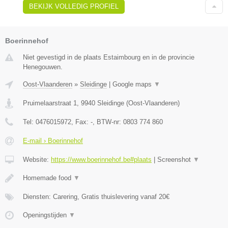
BEKIJK VOLLEDIG PROFIEL
Boerinnehof
Niet gevestigd in de plaats Estaimbourg en in de provincie
Henegouwen.
Oost-Vlaanderen
»
Sleidinge
|
Google maps
▼
Pruimelaarstraat 1
,
9940
Sleidinge
(
Oost-Vlaanderen
)
Tel:
0476015972
, Fax:
-
, BTW-nr:
0803 774 860
E-mail › Boerinnehof
Website:
https://www.boerinnehof.be#plaats
|
Screenshot
▼
Homemade food
▼
Diensten: Carering, Gratis thuislevering vanaf 20€
Openingstijden
▼