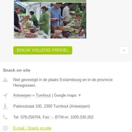
BEKIJK VOLLEDIG PROFIEL
Snack on site
Niet gevestigd in de plaats Estaimbourg en in de provincie
Henegouwen.
Antwerpen
»
Turnhout
|
Google maps
▼
Patersstraat 100
,
2300
Turnhout
(
Antwerpen
)
Tel:
078-259704
, Fax:
-
, BTW-nr:
1005.030.262
E-mail › Snack on site