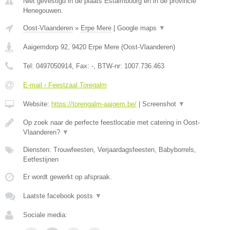
Niet gevestigd in de plaats Estaimbourg en in de provincie
Henegouwen.
Oost-Vlaanderen
»
Erpe Mere
|
Google maps
▼
Aaigemdorp 92
,
9420
Erpe Mere
(
Oost-Vlaanderen
)
Tel:
0497050914
, Fax:
-
, BTW-nr:
1007.736.463
E-mail › Feestzaal Toregalm
Website:
https://torengalm-aaigem.be/
|
Screenshot
▼
Op zoek naar de perfecte feestlocatie met catering in Oost-
Vlaanderen?
▼
Diensten: Trouwfeesten, Verjaardagsfeesten, Babyborrels,
Eetfestijnen
Er wordt gewerkt op afspraak.
Laatste facebook posts
▼
Sociale media: