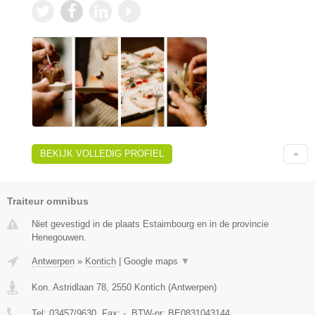
BEKIJK VOLLEDIG PROFIEL
Traiteur omnibus
Niet gevestigd in de plaats Estaimbourg en in de provincie
Henegouwen.
Antwerpen
»
Kontich
|
Google maps
▼
Kon. Astridlaan 78
,
2550
Kontich
(
Antwerpen
)
Tel:
03457/9630
, Fax:
-
, BTW-nr:
BE0831043144