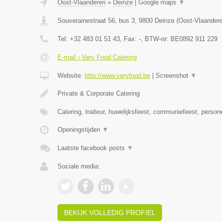
Oost-Vlaanderen
»
Deinze
|
Google maps
▼
Souverainestraat 56, bus 3
,
9800
Deinze
(
Oost-Vlaander
Tel:
+32 483 01 51 43
, Fax:
-
, BTW-nr:
BE0892 911 229
E-mail › Very Food Catering
Website:
http://www.veryfood.be
|
Screenshot
▼
Private & Corporate Catering
Catering, traiteur, huwelijksfeest, communiefeest, person
Openingstijden
▼
Laatste facebook posts
▼
Sociale media:
BEKIJK VOLLEDIG PROFIEL