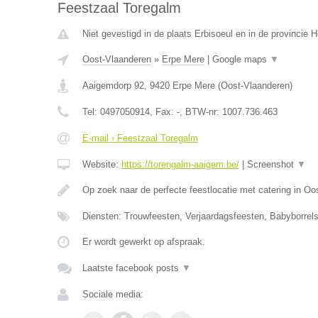
Feestzaal Toregalm
Niet gevestigd in de plaats Erbisoeul en in de provincie
Oost-Vlaanderen
»
Erpe Mere
|
Google maps
▼
Aaigemdorp 92
,
9420
Erpe Mere
(
Oost-Vlaanderen
)
Tel:
0497050914
, Fax:
-
, BTW-nr:
1007.736.463
E-mail › Feestzaal Toregalm
Website:
https://torengalm-aaigem.be/
|
Screenshot
▼
Op zoek naar de perfecte feestlocatie met catering in O
Diensten: Trouwfeesten, Verjaardagsfeesten, Babyborrels
Er wordt gewerkt op afspraak.
Laatste facebook posts
▼
Sociale media: