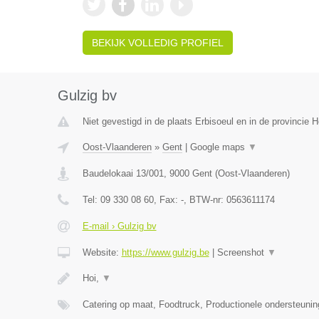
BEKIJK VOLLEDIG PROFIEL
Gulzig bv
Niet gevestigd in de plaats Erbisoeul en in de provincie
Oost-Vlaanderen
»
Gent
|
Google maps
▼
Baudelokaai 13/001
,
9000
Gent
(
Oost-Vlaanderen
)
Tel:
09 330 08 60
, Fax:
-
, BTW-nr:
0563611174
E-mail › Gulzig bv
Website:
https://www.gulzig.be
|
Screenshot
▼
Hoi,
▼
Catering op maat, Foodtruck, Productionele ondersteuni