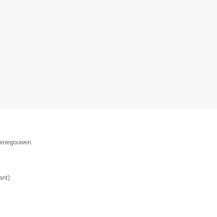
 Henegouwen.
ant
)