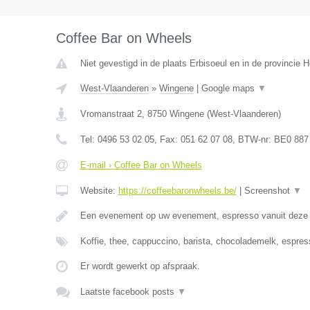
Coffee Bar on Wheels
Niet gevestigd in de plaats Erbisoeul en in de provincie
West-Vlaanderen
»
Wingene
|
Google maps
▼
Vromanstraat 2
,
8750
Wingene
(
West-Vlaanderen
)
Tel:
0496 53 02 05
, Fax:
051 62 07 08
, BTW-nr:
BE0 887
E-mail › Coffee Bar on Wheels
Website:
https://coffeebaronwheels.be/
|
Screenshot
▼
Een evenement op uw evenement, espresso vanuit dez
Koffie, thee, cappuccino, barista, chocolademelk, espres
Er wordt gewerkt op afspraak.
Laatste facebook posts
▼