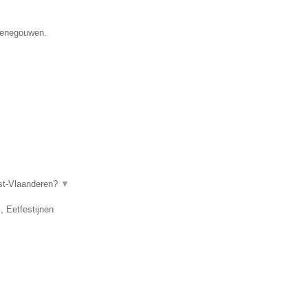
 Henegouwen.
ost-Vlaanderen?
▼
, Eetfestijnen