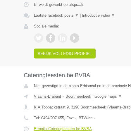
Er wordt gewerkt op afspraak.
Laatste facebook posts
▼
|
Introductie video
▼
Sociale media:
BEKIJK VOLLEDIG PROFIEL
Cateringfeesten.be BVBA
Niet gevestigd in de plaats Erbisoeul en in de provincie
Vlaams-Brabant
»
Boortmeerbeek
|
Google maps
▼
K.A.Tobbackstraat 9
,
3190
Boortmeerbeek
(
Vlaams-Brab
Tel:
0494/907.655
, Fax:
-
, BTW-nr:
-
E-mail › Cateringfeesten.be BVBA