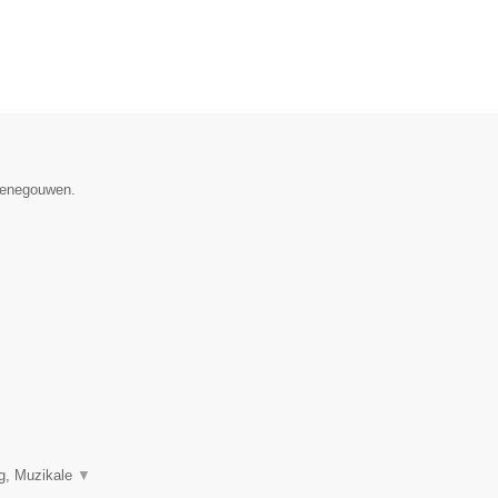
 Henegouwen.
ng, Muzikale
▼