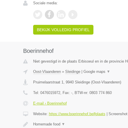
Sociale media:
BEKIJK VOLLEDIG PROFIEL
Boerinnehof
Niet gevestigd in de plaats Erbisoeul en in de provincie
Oost-Vlaanderen
»
Sleidinge
|
Google maps
▼
Pruimelaarstraat 1
,
9940
Sleidinge
(
Oost-Vlaanderen
)
Tel:
0476015972
, Fax:
-
, BTW-nr:
0803 774 860
E-mail › Boerinnehof
Website:
https://www.boerinnehof.be#plaats
|
Screensho
Homemade food
▼