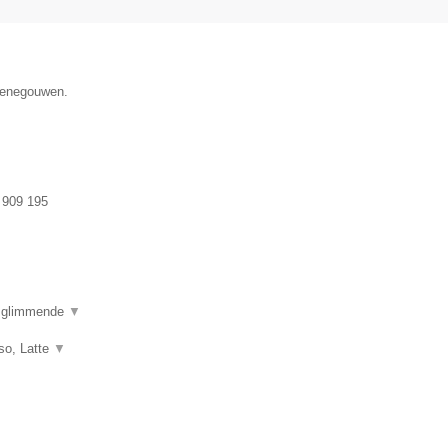
 Henegouwen.
 909 195
e glimmende
▼
so, Latte
▼