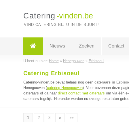
Catering
-vinden.be
VIND CATERING BIJ U IN DE BUURT!
Nieuws
Zoeken
Contact
U bent nu hier:
Home
»
Henegouwen
»
Erbisoeul
Catering Erbisoeul
Catering-vinden.be bevat helaas nog geen
cateraars in Erbiso
Henegouwen (
catering Henegouwen
). Voer bovenaan deze pagin
cateraars of ga naar
direct contact met cateraars
om via één e-
cateraars tegelijk. Hieronder worden nu overige resultaten geto
1
2
3
»
»»