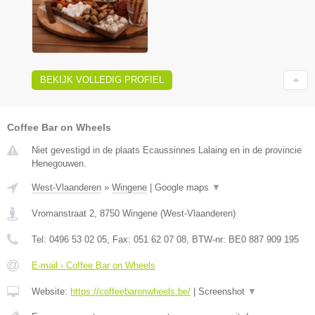
BEKIJK VOLLEDIG PROFIEL
Coffee Bar on Wheels
Niet gevestigd in de plaats Ecaussinnes Lalaing en in de provincie
Henegouwen.
West-Vlaanderen
»
Wingene
|
Google maps
▼
Vromanstraat 2
,
8750
Wingene
(
West-Vlaanderen
)
Tel:
0496 53 02 05
, Fax:
051 62 07 08
, BTW-nr:
BE0 887 909 195
E-mail › Coffee Bar on Wheels
Website:
https://coffeebaronwheels.be/
|
Screenshot
▼