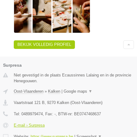
BEKIJK VOLLEDIG PROFIEL
Surpresa
Niet gevestigd in de plaats Ecaussinnes Lalaing en in de provincie
Henegouwen.
Oost-Vlaanderen
»
Kalken
|
Google maps
▼
Vaartstraat 121 B
,
9270
Kalken
(
Oost-Vlaanderen
)
Tel:
0489979474
, Fax:
-
, BTW-nr:
BE0747468637
E-mail › Surpresa
Website:
https://www.surpresa.be
|
Screenshot
▼