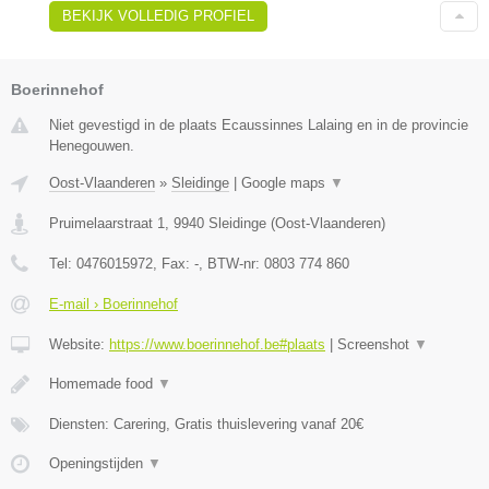
BEKIJK VOLLEDIG PROFIEL
Boerinnehof
Niet gevestigd in de plaats Ecaussinnes Lalaing en in de provincie
Henegouwen.
Oost-Vlaanderen
»
Sleidinge
|
Google maps
▼
Pruimelaarstraat 1
,
9940
Sleidinge
(
Oost-Vlaanderen
)
Tel:
0476015972
, Fax:
-
, BTW-nr:
0803 774 860
E-mail › Boerinnehof
Website:
https://www.boerinnehof.be#plaats
|
Screenshot
▼
Homemade food
▼
Diensten: Carering, Gratis thuislevering vanaf 20€
Openingstijden
▼