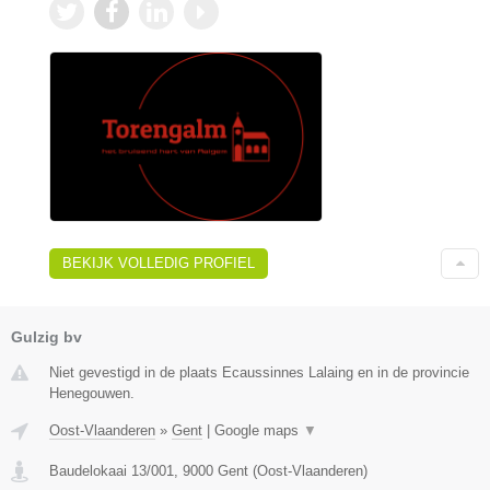
BEKIJK VOLLEDIG PROFIEL
Gulzig bv
Niet gevestigd in de plaats Ecaussinnes Lalaing en in de provincie
Henegouwen.
Oost-Vlaanderen
»
Gent
|
Google maps
▼
Baudelokaai 13/001
,
9000
Gent
(
Oost-Vlaanderen
)