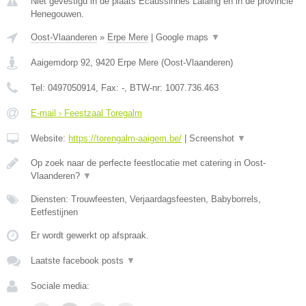
Niet gevestigd in de plaats Ecaussinnes Lalaing en in de provincie
Henegouwen.
Oost-Vlaanderen
»
Erpe Mere
|
Google maps
▼
Aaigemdorp 92
,
9420
Erpe Mere
(
Oost-Vlaanderen
)
Tel:
0497050914
, Fax:
-
, BTW-nr:
1007.736.463
E-mail › Feestzaal Toregalm
Website:
https://torengalm-aaigem.be/
|
Screenshot
▼
Op zoek naar de perfecte feestlocatie met catering in Oost-
Vlaanderen?
▼
Diensten: Trouwfeesten, Verjaardagsfeesten, Babyborrels,
Eetfestijnen
Er wordt gewerkt op afspraak.
Laatste facebook posts
▼
Sociale media: