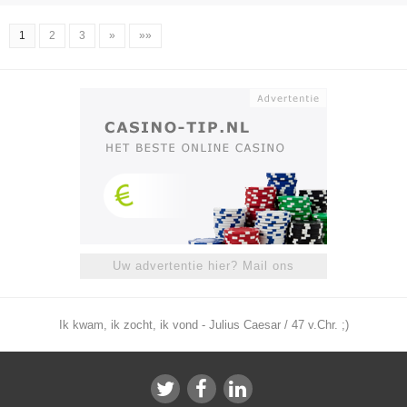
1
2
3
»
»»
Uw advertentie hier? Mail ons
Ik kwam, ik zocht, ik vond - Julius Caesar / 47 v.Chr. ;)