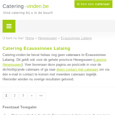
Ik ben een
cateraar
Catering
-vinden.be
Vind catering bij u in de buurt!
U bent nu hier:
Home
»
Henegouwen
»
Ecaussinnes Lalaing
Catering Ecaussinnes Lalaing
Catering-vinden.be bevat helaas nog geen
cateraars in Ecaussinnes
Lalaing
. Dit geldt ook voor de gehele provincie Henegouwen (
catering
Henegouwen
). Voer bovenaan deze pagina uw postcode in voor de
dichtstbijzijnde cateraars of ga naar
direct contact met cateraars
om via
één e-mail in contact te komen met meerdere cateraars tegelijk.
Hieronder worden nu overige resultaten getoond.
1
2
3
»
»»
Feestzaal Toregalm