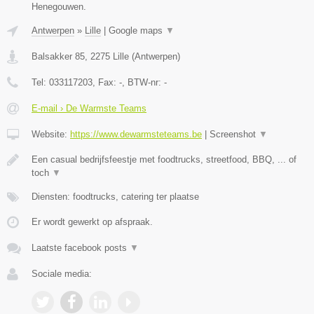
Henegouwen.
Antwerpen
»
Lille
|
Google maps
▼
Balsakker 85
,
2275
Lille
(
Antwerpen
)
Tel:
033117203
, Fax:
-
, BTW-nr:
-
E-mail › De Warmste Teams
Website:
https://www.dewarmsteteams.be
|
Screenshot
▼
Een casual bedrijfsfeestje met foodtrucks, streetfood, BBQ, ... of
toch
▼
Diensten: foodtrucks, catering ter plaatse
Er wordt gewerkt op afspraak.
Laatste facebook posts
▼
Sociale media: