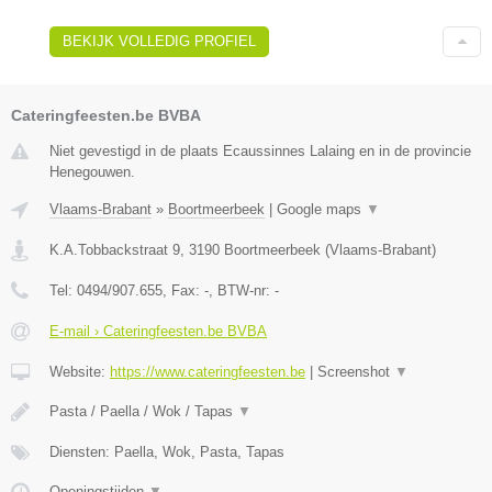
BEKIJK VOLLEDIG PROFIEL
Cateringfeesten.be BVBA
Niet gevestigd in de plaats Ecaussinnes Lalaing en in de provincie
Henegouwen.
Vlaams-Brabant
»
Boortmeerbeek
|
Google maps
▼
K.A.Tobbackstraat 9
,
3190
Boortmeerbeek
(
Vlaams-Brabant
)
Tel:
0494/907.655
, Fax:
-
, BTW-nr:
-
E-mail › Cateringfeesten.be BVBA
Website:
https://www.cateringfeesten.be
|
Screenshot
▼
Pasta / Paella / Wok / Tapas
▼
Diensten: Paella, Wok, Pasta, Tapas
Openingstijden
▼