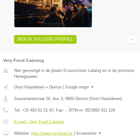
BEKIJK VOLLEDIG PROFIEL
Very Food Catering
Niet gevestigd in de plaats Ecaussinnes Lalaing en in de provincie
Henegouwen.
Oost-Vlaanderen
»
Deinze
|
Google maps
▼
Souverainestraat 56, bus 3
,
9800
Deinze
(
Oost-Vlaanderen
)
Tel:
+32 483 01 51 43
, Fax:
-
, BTW-nr:
BE0892 911 229
E-mail › Very Food Catering
Website:
http://www.veryfood.be
|
Screenshot
▼