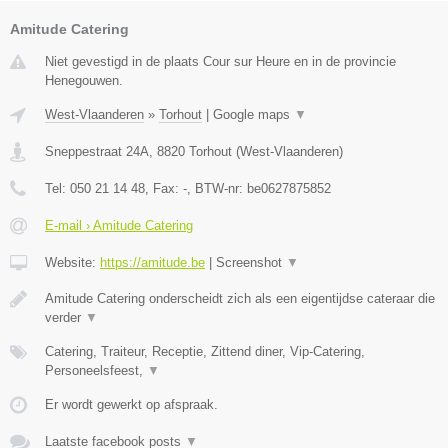
Amitude Catering
Niet gevestigd in de plaats Cour sur Heure en in de provincie
Henegouwen.
West-Vlaanderen
»
Torhout
|
Google maps
▼
Sneppestraat 24A
,
8820
Torhout
(
West-Vlaanderen
)
Tel:
050 21 14 48
, Fax:
-
, BTW-nr:
be0627875852
E-mail › Amitude Catering
Website:
https://amitude.be
|
Screenshot
▼
Amitude Catering onderscheidt zich als een eigentijdse cateraar die
verder
▼
Catering, Traiteur, Receptie, Zittend diner, Vip-Catering,
Personeelsfeest,
▼
Er wordt gewerkt op afspraak.
Laatste facebook posts
▼