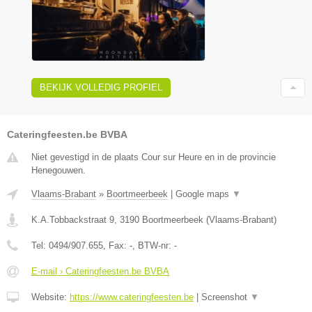
BEKIJK VOLLEDIG PROFIEL
Cateringfeesten.be BVBA
Niet gevestigd in de plaats Cour sur Heure en in de provincie
Henegouwen.
Vlaams-Brabant
»
Boortmeerbeek
|
Google maps
▼
K.A.Tobbackstraat 9
,
3190
Boortmeerbeek
(
Vlaams-Brabant
)
Tel:
0494/907.655
, Fax:
-
, BTW-nr:
-
E-mail › Cateringfeesten.be BVBA
Website:
https://www.cateringfeesten.be
|
Screenshot
▼