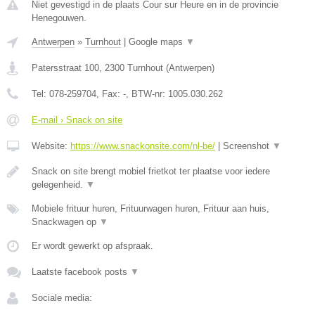
Niet gevestigd in de plaats Cour sur Heure en in de provincie
Henegouwen.
Antwerpen
»
Turnhout
|
Google maps
▼
Patersstraat 100
,
2300
Turnhout
(
Antwerpen
)
Tel:
078-259704
, Fax:
-
, BTW-nr:
1005.030.262
E-mail › Snack on site
Website:
https://www.snackonsite.com/nl-be/
|
Screenshot
▼
Snack on site brengt mobiel frietkot ter plaatse voor iedere
gelegenheid.
▼
Mobiele frituur huren, Frituurwagen huren, Frituur aan huis,
Snackwagen op
▼
Er wordt gewerkt op afspraak.
Laatste facebook posts
▼
Sociale media: