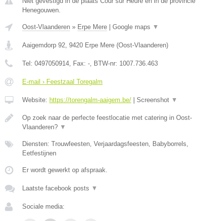
Niet gevestigd in de plaats Cour sur Heure en in de provincie
Henegouwen.
Oost-Vlaanderen
»
Erpe Mere
|
Google maps
▼
Aaigemdorp 92
,
9420
Erpe Mere
(
Oost-Vlaanderen
)
Tel:
0497050914
, Fax:
-
, BTW-nr:
1007.736.463
E-mail › Feestzaal Toregalm
Website:
https://torengalm-aaigem.be/
|
Screenshot
▼
Op zoek naar de perfecte feestlocatie met catering in Oost-
Vlaanderen?
▼
Diensten: Trouwfeesten, Verjaardagsfeesten, Babyborrels,
Eetfestijnen
Er wordt gewerkt op afspraak.
Laatste facebook posts
▼
Sociale media: