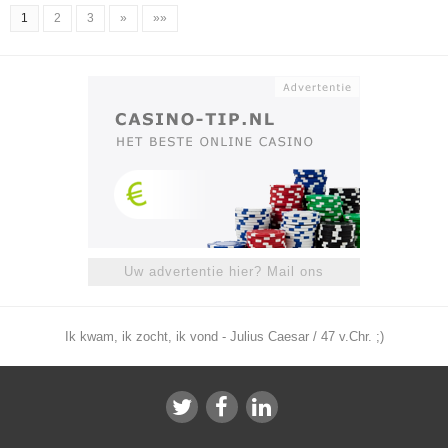
1
2
3
»
»»
Uw advertentie hier? Mail ons
Ik kwam, ik zocht, ik vond - Julius Caesar / 47 v.Chr. ;)