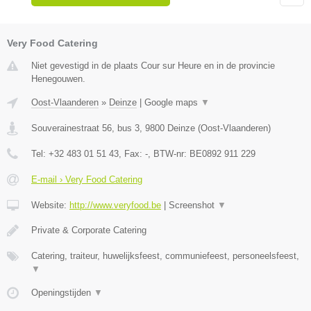
Very Food Catering
Niet gevestigd in de plaats Cour sur Heure en in de provincie
Henegouwen.
Oost-Vlaanderen
»
Deinze
|
Google maps
▼
Souverainestraat 56, bus 3
,
9800
Deinze
(
Oost-Vlaanderen
)
Tel:
+32 483 01 51 43
, Fax:
-
, BTW-nr:
BE0892 911 229
E-mail › Very Food Catering
Website:
http://www.veryfood.be
|
Screenshot
▼
Private & Corporate Catering
Catering, traiteur, huwelijksfeest, communiefeest, personeelsfeest,
▼
Openingstijden
▼