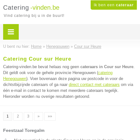
Ik ben een
cateraar
Catering
-vinden.be
Vind catering bij u in de buurt!
U bent nu hier:
Home
»
Henegouwen
»
Cour sur Heure
Catering Cour sur Heure
Catering-vinden.be bevat helaas nog geen
cateraars in Cour sur Heure
.
Dit geldt ook voor de gehele provincie Henegouwen (
catering
Henegouwen
). Voer bovenaan deze pagina uw postcode in voor de
dichtstbijzijnde cateraars of ga naar
direct contact met cateraars
om via
één e-mail in contact te komen met meerdere cateraars tegelijk.
Hieronder worden nu overige resultaten getoond.
1
2
3
»
»»
Feestzaal Toregalm