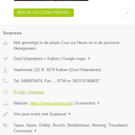
BEKIJK VOLLEDIG PROFIEL
Surpresa
Niet gevestigd in de plaats Cour sur Heure en in de provincie
Henegouwen.
Oost-Vlaanderen
»
Kalken
|
Google maps
▼
Vaartstraat 121 B
,
9270
Kalken
(
Oost-Vlaanderen
)
Tel:
0489979474
, Fax:
-
, BTW-nr:
BE0747468637
E-mail › Surpresa
Website:
https://www.surpresa.be
|
Screenshot
▼
Vier jouw event met Surpresa!
▼
Tapas, Apero, Ontbijt, Brunch, Bedrijfsfeest, Meeting, Trouwfeest,
Communie
▼