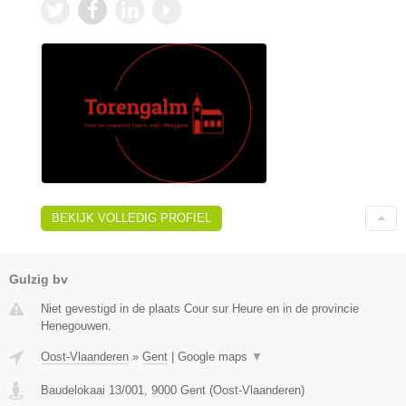
BEKIJK VOLLEDIG PROFIEL
Gulzig bv
Niet gevestigd in de plaats Cour sur Heure en in de provincie
Henegouwen.
Oost-Vlaanderen
»
Gent
|
Google maps
▼
Baudelokaai 13/001
,
9000
Gent
(
Oost-Vlaanderen
)