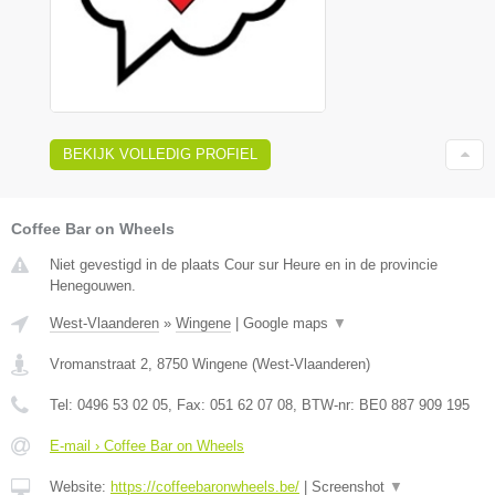
BEKIJK VOLLEDIG PROFIEL
Coffee Bar on Wheels
Niet gevestigd in de plaats Cour sur Heure en in de provincie
Henegouwen.
West-Vlaanderen
»
Wingene
|
Google maps
▼
Vromanstraat 2
,
8750
Wingene
(
West-Vlaanderen
)
Tel:
0496 53 02 05
, Fax:
051 62 07 08
, BTW-nr:
BE0 887 909 195
E-mail › Coffee Bar on Wheels
Website:
https://coffeebaronwheels.be/
|
Screenshot
▼