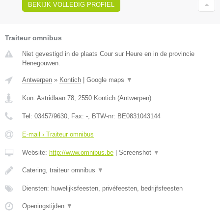
BEKIJK VOLLEDIG PROFIEL
Traiteur omnibus
Niet gevestigd in de plaats Cour sur Heure en in de provincie
Henegouwen.
Antwerpen
»
Kontich
|
Google maps
▼
Kon. Astridlaan 78
,
2550
Kontich
(
Antwerpen
)
Tel:
03457/9630
, Fax:
-
, BTW-nr:
BE0831043144
E-mail › Traiteur omnibus
Website:
http://www.omnibus.be
|
Screenshot
▼
Catering, traiteur omnibus
▼
Diensten: huwelijksfeesten, privéfeesten, bedrijfsfeesten
Openingstijden
▼