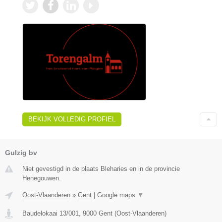
BEKIJK VOLLEDIG PROFIEL
Gulzig bv
Niet gevestigd in de plaats Bleharies en in de provincie
Henegouwen.
Oost-Vlaanderen
»
Gent
|
Google maps
▼
Baudelokaai 13/001
,
9000
Gent
(
Oost-Vlaanderen
)