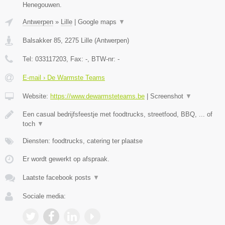
Henegouwen.
Antwerpen
»
Lille
|
Google maps
▼
Balsakker 85
,
2275
Lille
(
Antwerpen
)
Tel:
033117203
, Fax:
-
, BTW-nr:
-
E-mail › De Warmste Teams
Website:
https://www.dewarmsteteams.be
|
Screenshot
▼
Een casual bedrijfsfeestje met foodtrucks, streetfood, BBQ, ... of
toch
▼
Diensten: foodtrucks, catering ter plaatse
Er wordt gewerkt op afspraak.
Laatste facebook posts
▼
Sociale media: