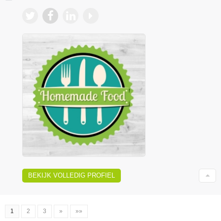
BEKIJK VOLLEDIG PROFIEL
1
2
3
»
»»