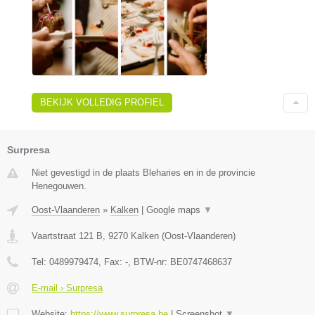
BEKIJK VOLLEDIG PROFIEL
Surpresa
Niet gevestigd in de plaats Bleharies en in de provincie
Henegouwen.
Oost-Vlaanderen
»
Kalken
|
Google maps
▼
Vaartstraat 121 B
,
9270
Kalken
(
Oost-Vlaanderen
)
Tel:
0489979474
, Fax:
-
, BTW-nr:
BE0747468637
E-mail › Surpresa
Website:
https://www.surpresa.be
|
Screenshot
▼