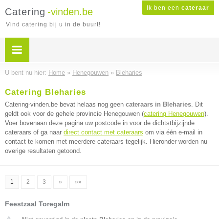
Ik ben een
cateraar
Catering
-vinden.be
Vind catering bij u in de buurt!
U bent nu hier:
Home
»
Henegouwen
»
Bleharies
Catering Bleharies
Catering-vinden.be bevat helaas nog geen
cateraars in Bleharies
. Dit
geldt ook voor de gehele provincie Henegouwen (
catering Henegouwen
).
Voer bovenaan deze pagina uw postcode in voor de dichtstbijzijnde
cateraars of ga naar
direct contact met cateraars
om via één e-mail in
contact te komen met meerdere cateraars tegelijk. Hieronder worden nu
overige resultaten getoond.
1
2
3
»
»»
Feestzaal Toregalm