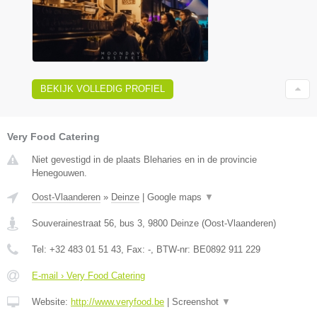
BEKIJK VOLLEDIG PROFIEL
Very Food Catering
Niet gevestigd in de plaats Bleharies en in de provincie
Henegouwen.
Oost-Vlaanderen
»
Deinze
|
Google maps
▼
Souverainestraat 56, bus 3
,
9800
Deinze
(
Oost-Vlaanderen
)
Tel:
+32 483 01 51 43
, Fax:
-
, BTW-nr:
BE0892 911 229
E-mail › Very Food Catering
Website:
http://www.veryfood.be
|
Screenshot
▼