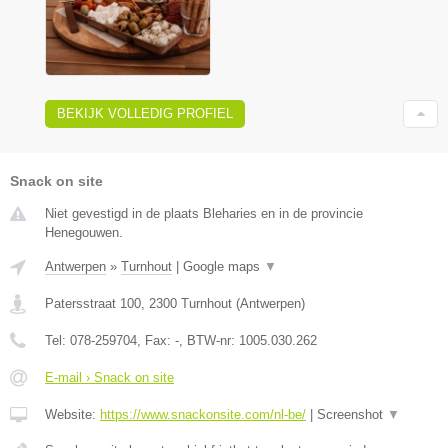
BEKIJK VOLLEDIG PROFIEL
Snack on site
Niet gevestigd in de plaats Bleharies en in de provincie
Henegouwen.
Antwerpen
»
Turnhout
|
Google maps
▼
Patersstraat 100
,
2300
Turnhout
(
Antwerpen
)
Tel:
078-259704
, Fax:
-
, BTW-nr:
1005.030.262
E-mail › Snack on site
Website:
https://www.snackonsite.com/nl-be/
|
Screenshot
▼