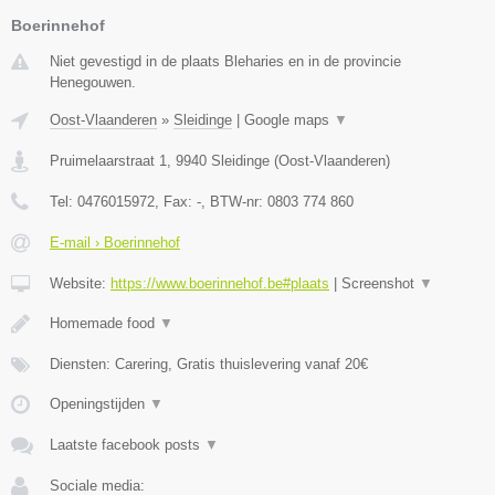
Boerinnehof
Niet gevestigd in de plaats Bleharies en in de provincie
Henegouwen.
Oost-Vlaanderen
»
Sleidinge
|
Google maps
▼
Pruimelaarstraat 1
,
9940
Sleidinge
(
Oost-Vlaanderen
)
Tel:
0476015972
, Fax:
-
, BTW-nr:
0803 774 860
E-mail › Boerinnehof
Website:
https://www.boerinnehof.be#plaats
|
Screenshot
▼
Homemade food
▼
Diensten: Carering, Gratis thuislevering vanaf 20€
Openingstijden
▼
Laatste facebook posts
▼
Sociale media: