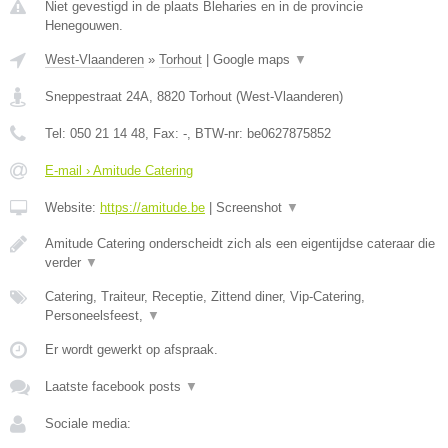
Niet gevestigd in de plaats Bleharies en in de provincie
Henegouwen.
West-Vlaanderen
»
Torhout
|
Google maps
▼
Sneppestraat 24A
,
8820
Torhout
(
West-Vlaanderen
)
Tel:
050 21 14 48
, Fax:
-
, BTW-nr:
be0627875852
E-mail › Amitude Catering
Website:
https://amitude.be
|
Screenshot
▼
Amitude Catering onderscheidt zich als een eigentijdse cateraar die
verder
▼
Catering, Traiteur, Receptie, Zittend diner, Vip-Catering,
Personeelsfeest,
▼
Er wordt gewerkt op afspraak.
Laatste facebook posts
▼
Sociale media: