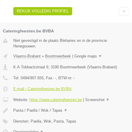
BEKIJK VOLLEDIG PROFIEL
Cateringfeesten.be BVBA
Niet gevestigd in de plaats Bleharies en in de provincie
Henegouwen.
Vlaams-Brabant
»
Boortmeerbeek
|
Google maps
▼
K.A.Tobbackstraat 9
,
3190
Boortmeerbeek
(
Vlaams-Brabant
)
Tel:
0494/907.655
, Fax:
-
, BTW-nr:
-
E-mail › Cateringfeesten.be BVBA
Website:
https://www.cateringfeesten.be
|
Screenshot
▼
Pasta / Paella / Wok / Tapas
▼
Diensten: Paella, Wok, Pasta, Tapas
Openingstijden
▼