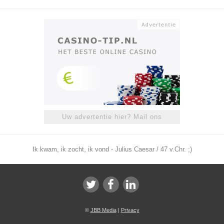
Uw advertentie hier? Mail ons
Ik kwam, ik zocht, ik vond - Julius Caesar / 47 v.Chr. ;)
©
JBB Media
|
Privacy