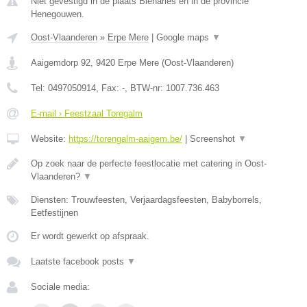
Niet gevestigd in de plaats Bleharies en in de provincie
Henegouwen.
Oost-Vlaanderen
»
Erpe Mere
|
Google maps
▼
Aaigemdorp 92
,
9420
Erpe Mere
(
Oost-Vlaanderen
)
Tel:
0497050914
, Fax:
-
, BTW-nr:
1007.736.463
E-mail › Feestzaal Toregalm
Website:
https://torengalm-aaigem.be/
|
Screenshot
▼
Op zoek naar de perfecte feestlocatie met catering in Oost-
Vlaanderen?
▼
Diensten: Trouwfeesten, Verjaardagsfeesten, Babyborrels,
Eetfestijnen
Er wordt gewerkt op afspraak.
Laatste facebook posts
▼
Sociale media: