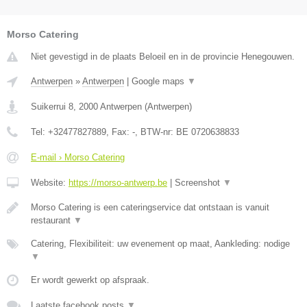
Morso Catering
Niet gevestigd in de plaats Beloeil en in de provincie Henegouwen.
Antwerpen
»
Antwerpen
|
Google maps
▼
Suikerrui 8
,
2000
Antwerpen
(
Antwerpen
)
Tel:
+32477827889
, Fax:
-
, BTW-nr:
BE 0720638833
E-mail › Morso Catering
Website:
https://morso-antwerp.be
|
Screenshot
▼
Morso Catering is een cateringservice dat ontstaan is vanuit
restaurant
▼
Catering, Flexibiliteit: uw evenement op maat, Aankleding: nodige
▼
Er wordt gewerkt op afspraak.
Laatste facebook posts
▼