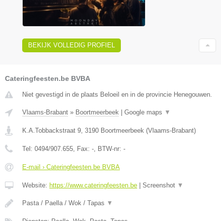
BEKIJK VOLLEDIG PROFIEL
Cateringfeesten.be BVBA
Niet gevestigd in de plaats Beloeil en in de provincie Henegouwen.
Vlaams-Brabant
»
Boortmeerbeek
|
Google maps
▼
K.A.Tobbackstraat 9
,
3190
Boortmeerbeek
(
Vlaams-Brabant
)
Tel:
0494/907.655
, Fax:
-
, BTW-nr:
-
E-mail › Cateringfeesten.be BVBA
Website:
https://www.cateringfeesten.be
|
Screenshot
▼
Pasta / Paella / Wok / Tapas
▼