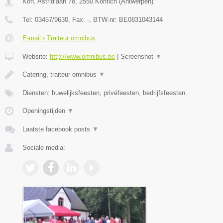
Kon. Astridlaan 78
,
2550
Kontich
(
Antwerpen
)
Tel:
03457/9630
, Fax:
-
, BTW-nr:
BE0831043144
E-mail › Traiteur omnibus
Website:
http://www.omnibus.be
|
Screenshot
▼
Catering, traiteur omnibus
▼
Diensten: huwelijksfeesten, privéfeesten, bedrijfsfeesten
Openingstijden
▼
Laatste facebook posts
▼
Sociale media: