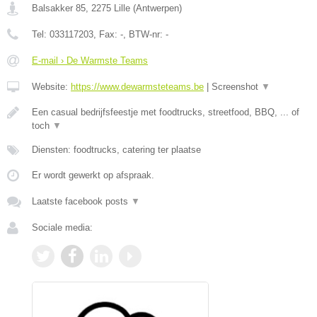
Balsakker 85
,
2275
Lille
(
Antwerpen
)
Tel:
033117203
, Fax:
-
, BTW-nr:
-
E-mail › De Warmste Teams
Website:
https://www.dewarmsteteams.be
|
Screenshot
▼
Een casual bedrijfsfeestje met foodtrucks, streetfood, BBQ, ... of
toch
▼
Diensten: foodtrucks, catering ter plaatse
Er wordt gewerkt op afspraak.
Laatste facebook posts
▼
Sociale media: