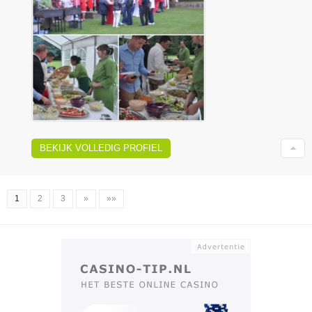
BEKIJK VOLLEDIG PROFIEL
1
2
3
»
»»