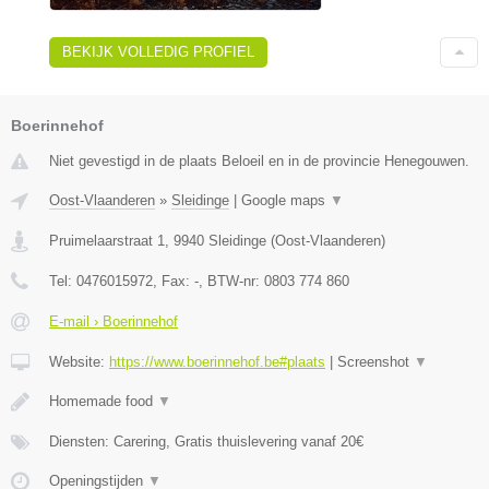
BEKIJK VOLLEDIG PROFIEL
Boerinnehof
Niet gevestigd in de plaats Beloeil en in de provincie Henegouwen.
Oost-Vlaanderen
»
Sleidinge
|
Google maps
▼
Pruimelaarstraat 1
,
9940
Sleidinge
(
Oost-Vlaanderen
)
Tel:
0476015972
, Fax:
-
, BTW-nr:
0803 774 860
E-mail › Boerinnehof
Website:
https://www.boerinnehof.be#plaats
|
Screenshot
▼
Homemade food
▼
Diensten: Carering, Gratis thuislevering vanaf 20€
Openingstijden
▼