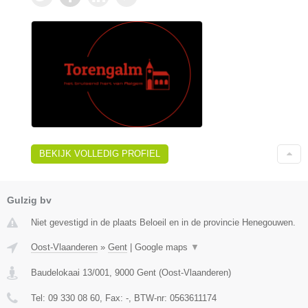
BEKIJK VOLLEDIG PROFIEL
Gulzig bv
Niet gevestigd in de plaats Beloeil en in de provincie Henegouwen.
Oost-Vlaanderen
»
Gent
|
Google maps
▼
Baudelokaai 13/001
,
9000
Gent
(
Oost-Vlaanderen
)
Tel:
09 330 08 60
, Fax:
-
, BTW-nr:
0563611174