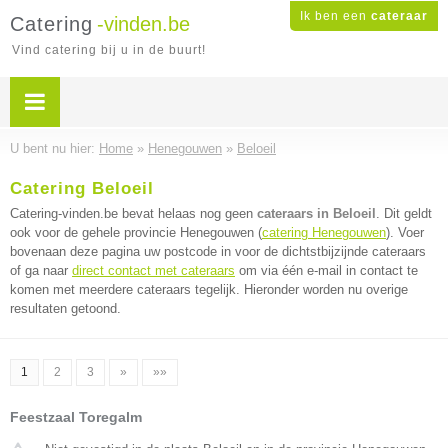
Ik ben een
cateraar
Catering
-vinden.be
Vind catering bij u in de buurt!
U bent nu hier:
Home
»
Henegouwen
»
Beloeil
Catering Beloeil
Catering-vinden.be bevat helaas nog geen
cateraars in Beloeil
. Dit geldt
ook voor de gehele provincie Henegouwen (
catering Henegouwen
). Voer
bovenaan deze pagina uw postcode in voor de dichtstbijzijnde cateraars
of ga naar
direct contact met cateraars
om via één e-mail in contact te
komen met meerdere cateraars tegelijk. Hieronder worden nu overige
resultaten getoond.
1
2
3
»
»»
Feestzaal Toregalm