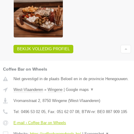
BEKIJK VOLLEDIG PROFIEL
Coffee Bar on Wheels
Niet gevestigd in de plaats Beloeil en in de provincie Henegouwen.
West-Vlaanderen
»
Wingene
|
Google maps
▼
Vromanstraat 2
,
8750
Wingene
(
West-Vlaanderen
)
Tel:
0496 53 02 05
, Fax:
051 62 07 08
, BTW-nr:
BE0 887 909 195
E-mail › Coffee Bar on Wheels
Website:
https://coffeebaronwheels.be/
|
Screenshot
▼