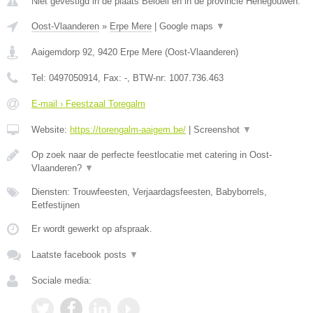
Niet gevestigd in de plaats Beloeil en in de provincie Henegouwen.
Oost-Vlaanderen
»
Erpe Mere
|
Google maps
▼
Aaigemdorp 92
,
9420
Erpe Mere
(
Oost-Vlaanderen
)
Tel:
0497050914
, Fax:
-
, BTW-nr:
1007.736.463
E-mail › Feestzaal Toregalm
Website:
https://torengalm-aaigem.be/
|
Screenshot
▼
Op zoek naar de perfecte feestlocatie met catering in Oost-
Vlaanderen?
▼
Diensten: Trouwfeesten, Verjaardagsfeesten, Babyborrels,
Eetfestijnen
Er wordt gewerkt op afspraak.
Laatste facebook posts
▼
Sociale media: