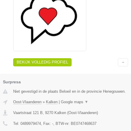
BEKIJK VOLLEDIG PROFIEL
Surpresa
Niet gevestigd in de plaats Beloeil en in de provincie Henegouwen.
Oost-Vlaanderen
»
Kalken
|
Google maps
▼
Vaartstraat 121 B
,
9270
Kalken
(
Oost-Vlaanderen
)
Tel:
0489979474
, Fax:
-
, BTW-nr:
BE0747468637