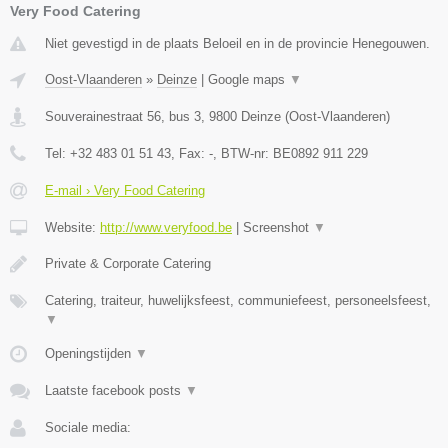
Very Food Catering
Niet gevestigd in de plaats Beloeil en in de provincie Henegouwen.
Oost-Vlaanderen
»
Deinze
|
Google maps
▼
Souverainestraat 56, bus 3
,
9800
Deinze
(
Oost-Vlaanderen
)
Tel:
+32 483 01 51 43
, Fax:
-
, BTW-nr:
BE0892 911 229
E-mail › Very Food Catering
Website:
http://www.veryfood.be
|
Screenshot
▼
Private & Corporate Catering
Catering, traiteur, huwelijksfeest, communiefeest, personeelsfeest,
▼
Openingstijden
▼
Laatste facebook posts
▼
Sociale media: