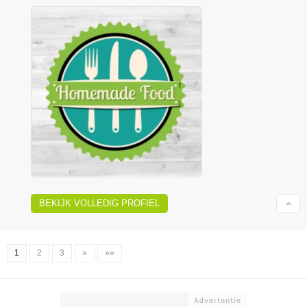
BEKIJK VOLLEDIG PROFIEL
1
2
3
»
»»