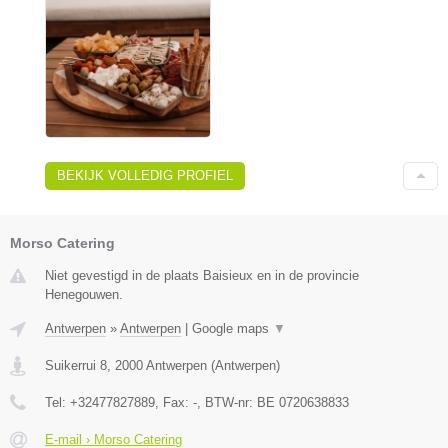
BEKIJK VOLLEDIG PROFIEL
Morso Catering
Niet gevestigd in de plaats Baisieux en in de provincie
Henegouwen.
Antwerpen
»
Antwerpen
|
Google maps
▼
Suikerrui 8
,
2000
Antwerpen
(
Antwerpen
)
Tel:
+32477827889
, Fax:
-
, BTW-nr:
BE 0720638833
E-mail › Morso Catering