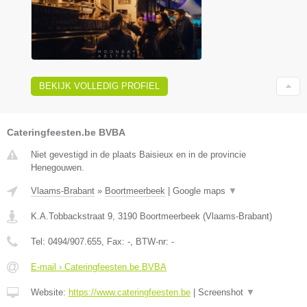
BEKIJK VOLLEDIG PROFIEL
Cateringfeesten.be BVBA
Niet gevestigd in de plaats Baisieux en in de provincie
Henegouwen.
Vlaams-Brabant
»
Boortmeerbeek
|
Google maps
▼
K.A.Tobbackstraat 9
,
3190
Boortmeerbeek
(
Vlaams-Brabant
)
Tel:
0494/907.655
, Fax:
-
, BTW-nr:
-
E-mail › Cateringfeesten.be BVBA
Website:
https://www.cateringfeesten.be
|
Screenshot
▼