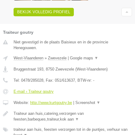
BEKIJK VOLLEDIG PROFIEL
Traiteur goutry
Niet gevestigd in de plaats Baisieux en in de provincie
Henegouwen.
West-Vlaanderen
»
Zwevezele
|
Google maps
▼
Bruggestraat 193
,
8750
Zwevezele
(
West-Vlaanderen
)
Tel:
0478/285028
, Fax:
051/613637
, BTW-nr:
-
E-mail › Traiteur goutry
Website:
http://www.kurtgoutry.be
|
Screenshot
▼
Traiteur aan huis,catering,verzorgen van
feesten,barbeques,traiteur,kok aan
▼
traiteur aan huis, feesten verzorgen tot in de puntjes, verhuur van