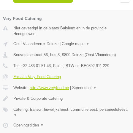
Very Food Catering
Niet gevestigd in de plaats Baisieux en in de provincie
Henegouwen.
Oost-Vlaanderen
»
Deinze
|
Google maps
▼
Souverainestraat 56, bus 3
,
9800
Deinze
(
Oost-Vlaanderen
)
Tel:
+32 483 01 51 43
, Fax:
-
, BTW-nr:
BE0892 911 229
E-mail › Very Food Catering
Website:
http://www.veryfood.be
|
Screenshot
▼
Private & Corporate Catering
Catering, traiteur, huwelijksfeest, communiefeest, personeelsfeest,
▼
Openingstijden
▼