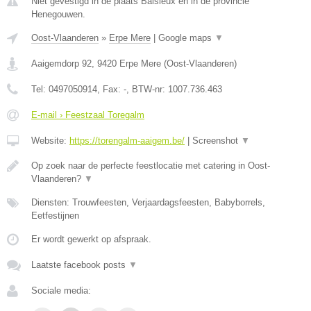
Niet gevestigd in de plaats Baisieux en in de provincie
Henegouwen.
Oost-Vlaanderen
»
Erpe Mere
|
Google maps
▼
Aaigemdorp 92
,
9420
Erpe Mere
(
Oost-Vlaanderen
)
Tel:
0497050914
, Fax:
-
, BTW-nr:
1007.736.463
E-mail › Feestzaal Toregalm
Website:
https://torengalm-aaigem.be/
|
Screenshot
▼
Op zoek naar de perfecte feestlocatie met catering in Oost-
Vlaanderen?
▼
Diensten: Trouwfeesten, Verjaardagsfeesten, Babyborrels,
Eetfestijnen
Er wordt gewerkt op afspraak.
Laatste facebook posts
▼
Sociale media: