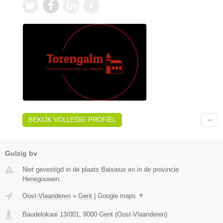
BEKIJK VOLLEDIG PROFIEL
Gulzig bv
Niet gevestigd in de plaats Baisieux en in de provincie
Henegouwen.
Oost-Vlaanderen
»
Gent
|
Google maps
▼
Baudelokaai 13/001
,
9000
Gent
(
Oost-Vlaanderen
)