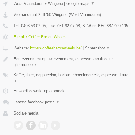
West-Vlaanderen
»
Wingene
|
Google maps
▼
Vromanstraat 2
,
8750
Wingene
(
West-Vlaanderen
)
Tel:
0496 53 02 05
, Fax:
051 62 07 08
, BTW-nr:
BE0 887 909 195
E-mail › Coffee Bar on Wheels
Website:
https://coffeebaronwheels.be/
|
Screenshot
▼
Een evenement op uw evenement, espresso vanuit deze
glimmende
▼
Koffie, thee, cappuccino, barista, chocolademelk, espresso, Latte
▼
Er wordt gewerkt op afspraak.
Laatste facebook posts
▼
Sociale media: