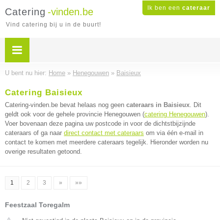
Ik ben een
cateraar
Catering
-vinden.be
Vind catering bij u in de buurt!
U bent nu hier:
Home
»
Henegouwen
»
Baisieux
Catering Baisieux
Catering-vinden.be bevat helaas nog geen
cateraars in Baisieux
. Dit
geldt ook voor de gehele provincie Henegouwen (
catering Henegouwen
).
Voer bovenaan deze pagina uw postcode in voor de dichtstbijzijnde
cateraars of ga naar
direct contact met cateraars
om via één e-mail in
contact te komen met meerdere cateraars tegelijk. Hieronder worden nu
overige resultaten getoond.
1
2
3
»
»»
Feestzaal Toregalm