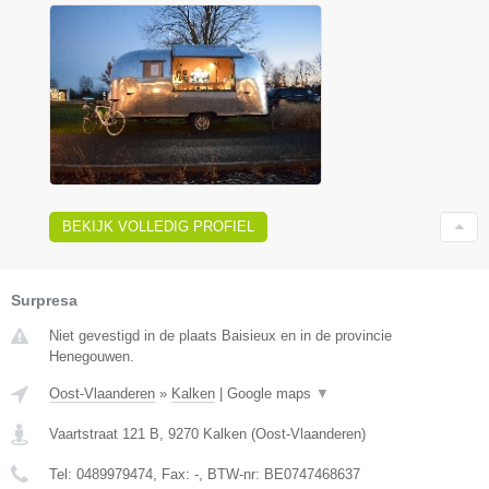
BEKIJK VOLLEDIG PROFIEL
Surpresa
Niet gevestigd in de plaats Baisieux en in de provincie
Henegouwen.
Oost-Vlaanderen
»
Kalken
|
Google maps
▼
Vaartstraat 121 B
,
9270
Kalken
(
Oost-Vlaanderen
)
Tel:
0489979474
, Fax:
-
, BTW-nr:
BE0747468637