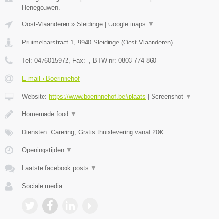
Henegouwen.
Oost-Vlaanderen
»
Sleidinge
|
Google maps
▼
Pruimelaarstraat 1
,
9940
Sleidinge
(
Oost-Vlaanderen
)
Tel:
0476015972
, Fax:
-
, BTW-nr:
0803 774 860
E-mail › Boerinnehof
Website:
https://www.boerinnehof.be#plaats
|
Screenshot
▼
Homemade food
▼
Diensten: Carering, Gratis thuislevering vanaf 20€
Openingstijden
▼
Laatste facebook posts
▼
Sociale media: