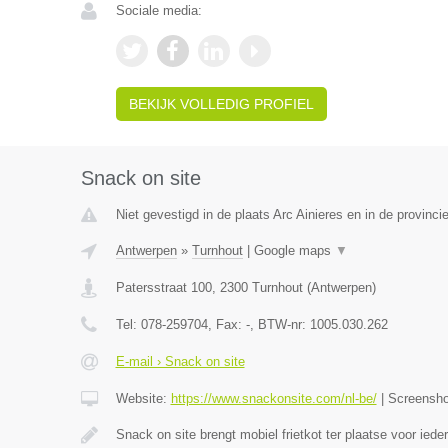
Sociale media:
BEKIJK VOLLEDIG PROFIEL
Snack on site
Niet gevestigd in de plaats Arc Ainieres en in de provin
Antwerpen
»
Turnhout
|
Google maps
▼
Patersstraat 100
,
2300
Turnhout
(
Antwerpen
)
Tel:
078-259704
, Fax:
-
, BTW-nr:
1005.030.262
E-mail › Snack on site
Website:
https://www.snackonsite.com/nl-be/
|
Screensh
Snack on site brengt mobiel frietkot ter plaatse voor ied