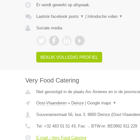
Er wordt gewerkt op afspraak.
Laatste facebook posts
▼
|
Introductie video
▼
Sociale media:
BEKIJK VOLLEDIG PROFIEL
Very Food Catering
Niet gevestigd in de plaats Arc Ainieres en in de provin
Oost-Vlaanderen
»
Deinze
|
Google maps
▼
Souverainestraat 56, bus 3
,
9800
Deinze
(
Oost-Vlaander
Tel:
+32 483 01 51 43
, Fax:
-
, BTW-nr:
BE0892 911 229
E-mail › Very Food Catering