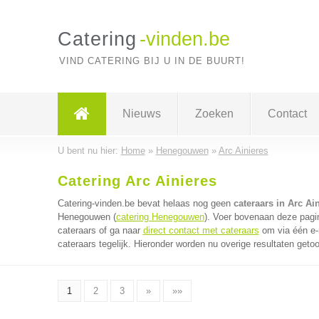
Catering
-vinden.be
VIND CATERING BIJ U IN DE BUURT!
Nieuws
Zoeken
Contact
U bent nu hier:
Home
»
Henegouwen
»
Arc Ainieres
Catering Arc Ainieres
Catering-vinden.be bevat helaas nog geen
cateraars in Arc Ai
Henegouwen (
catering Henegouwen
). Voer bovenaan deze pagin
cateraars of ga naar
direct contact met cateraars
om via één e-
cateraars tegelijk. Hieronder worden nu overige resultaten geto
1
2
3
»
»»