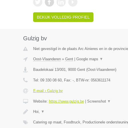
BEKIJK VOLLEDIG PROFIEL
Gulzig bv
Niet gevestigd in de plaats Arc Ainieres en in de provin
Oost-Vlaanderen
»
Gent
|
Google maps
▼
Baudelokaai 13/001
,
9000
Gent
(
Oost-Vlaanderen
)
Tel:
09 330 08 60
, Fax:
-
, BTW-nr:
0563611174
E-mail › Gulzig bv
Website:
https://www.gulzig.be
|
Screenshot
▼
Hoi,
▼
Catering op maat, Foodtruck, Productionele ondersteuni