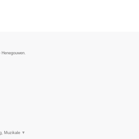
cie Henegouwen.
ng, Muzikale
▼