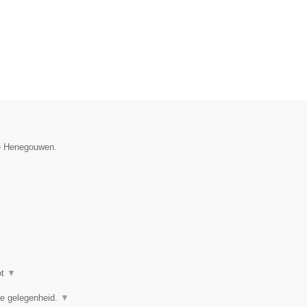
cie Henegouwen.
ot
▼
ere gelegenheid.
▼