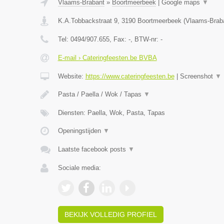
Vlaams-Brabant
»
Boortmeerbeek
|
Google maps
▼
K.A.Tobbackstraat 9
,
3190
Boortmeerbeek
(
Vlaams-Brab
Tel:
0494/907.655
, Fax:
-
, BTW-nr:
-
E-mail › Cateringfeesten.be BVBA
Website:
https://www.cateringfeesten.be
|
Screenshot
▼
Pasta / Paella / Wok / Tapas
▼
Diensten: Paella, Wok, Pasta, Tapas
Openingstijden
▼
Laatste facebook posts
▼
Sociale media:
BEKIJK VOLLEDIG PROFIEL