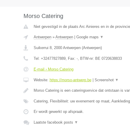
Morso Catering
Niet gevestigd in de plaats Arc Ainieres en in de provin
Antwerpen
»
Antwerpen
|
Google maps
▼
Suikerrui 8
,
2000
Antwerpen
(
Antwerpen
)
Tel:
+32477827889
, Fax:
-
, BTW-nr:
BE 0720638833
E-mail › Morso Catering
Website:
https://morso-antwerp.be
|
Screenshot
▼
Morso Catering is een cateringservice dat ontstaan is van
Catering, Flexibiliteit: uw evenement op maat, Aankledin
Er wordt gewerkt op afspraak.
Laatste facebook posts
▼