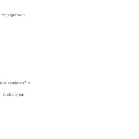
cie Henegouwen.
ost-Vlaanderen?
▼
, Eetfestijnen