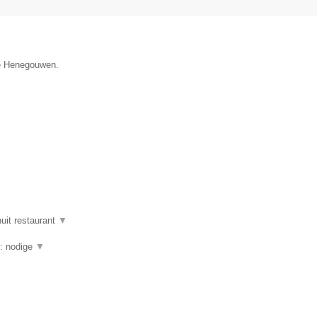
cie Henegouwen.
uit restaurant
▼
g: nodige
▼