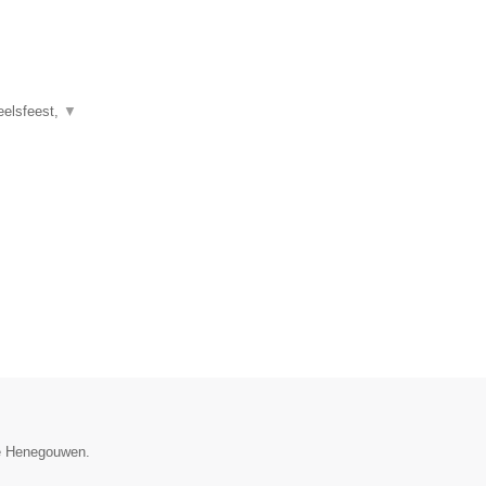
eelsfeest,
▼
cie Henegouwen.