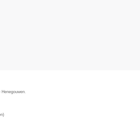
cie Henegouwen.
en
)