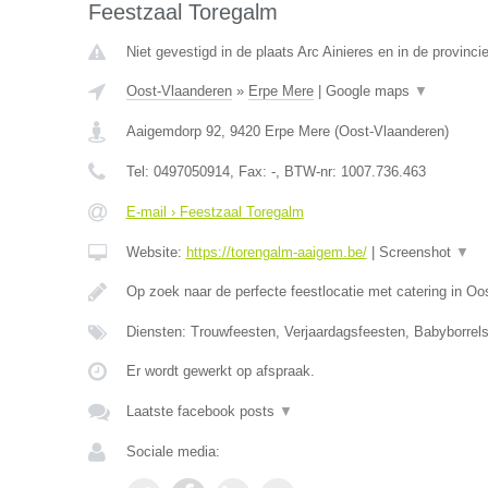
Feestzaal Toregalm
Niet gevestigd in de plaats Arc Ainieres en in de provin
Oost-Vlaanderen
»
Erpe Mere
|
Google maps
▼
Aaigemdorp 92
,
9420
Erpe Mere
(
Oost-Vlaanderen
)
Tel:
0497050914
, Fax:
-
, BTW-nr:
1007.736.463
E-mail › Feestzaal Toregalm
Website:
https://torengalm-aaigem.be/
|
Screenshot
▼
Op zoek naar de perfecte feestlocatie met catering in O
Diensten: Trouwfeesten, Verjaardagsfeesten, Babyborrels
Er wordt gewerkt op afspraak.
Laatste facebook posts
▼
Sociale media: