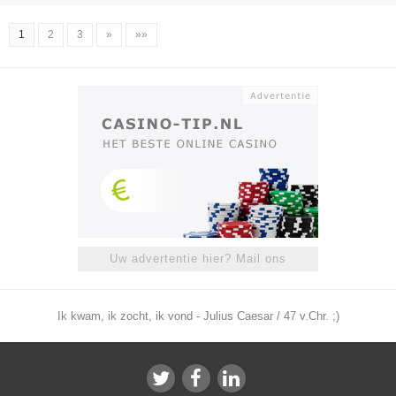
1
2
3
»
»»
Uw advertentie hier? Mail ons
Ik kwam, ik zocht, ik vond - Julius Caesar / 47 v.Chr. ;)