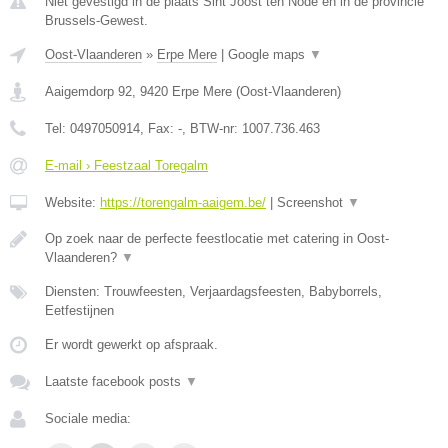
Niet gevestigd in de plaats Sint Joost ten Node en in de provincie
Brussels-Gewest.
Oost-Vlaanderen
»
Erpe Mere
|
Google maps
▼
Aaigemdorp 92
,
9420
Erpe Mere
(
Oost-Vlaanderen
)
Tel:
0497050914
, Fax:
-
, BTW-nr:
1007.736.463
E-mail › Feestzaal Toregalm
Website:
https://torengalm-aaigem.be/
|
Screenshot
▼
Op zoek naar de perfecte feestlocatie met catering in Oost-
Vlaanderen?
▼
Diensten: Trouwfeesten, Verjaardagsfeesten, Babyborrels,
Eetfestijnen
Er wordt gewerkt op afspraak.
Laatste facebook posts
▼
Sociale media: