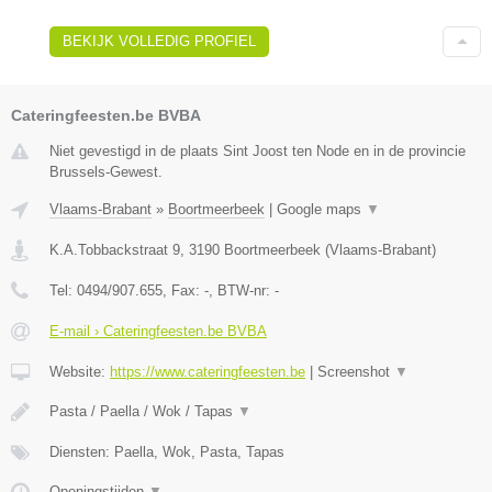
BEKIJK VOLLEDIG PROFIEL
Cateringfeesten.be BVBA
Niet gevestigd in de plaats Sint Joost ten Node en in de provincie
Brussels-Gewest.
Vlaams-Brabant
»
Boortmeerbeek
|
Google maps
▼
K.A.Tobbackstraat 9
,
3190
Boortmeerbeek
(
Vlaams-Brabant
)
Tel:
0494/907.655
, Fax:
-
, BTW-nr:
-
E-mail › Cateringfeesten.be BVBA
Website:
https://www.cateringfeesten.be
|
Screenshot
▼
Pasta / Paella / Wok / Tapas
▼
Diensten: Paella, Wok, Pasta, Tapas
Openingstijden
▼