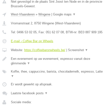
Niet gevestigd in de plaats Sint Joost ten Node en in de provincie
Brussels-Gewest.
West-Vlaanderen
»
Wingene
|
Google maps
▼
Vromanstraat 2
,
8750
Wingene
(
West-Vlaanderen
)
Tel:
0496 53 02 05
, Fax:
051 62 07 08
, BTW-nr:
BE0 887 909 195
E-mail › Coffee Bar on Wheels
Website:
https://coffeebaronwheels.be/
|
Screenshot
▼
Een evenement op uw evenement, espresso vanuit deze
glimmende
▼
Koffie, thee, cappuccino, barista, chocolademelk, espresso, Latte
▼
Er wordt gewerkt op afspraak.
Laatste facebook posts
▼
Sociale media: