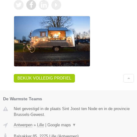
BEKIJK VOLLEDIG PROFIEL
De Warmste Teams
Niet gevestigd in de plaats Sint Joost ten Node en in de provincie
Brussels-Gewest.
Antwerpen
»
Lille
|
Google maps
▼
Balsakker 85
,
2275
Lille
(
Antwerpen
)