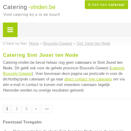
Ik ben een
cateraar
Catering
-vinden.be
Vind catering bij u in de buurt!
U bent nu hier:
Home
»
Brussels-Gewest
»
Sint Joost ten Node
Catering Sint Joost ten Node
Catering-vinden.be bevat helaas nog geen
cateraars in Sint Joost ten
Node
. Dit geldt ook voor de gehele provincie Brussels-Gewest (
catering
Brussels-Gewest
). Voer bovenaan deze pagina uw postcode in voor de
dichtstbijzijnde cateraars of ga naar
direct contact met cateraars
om via
één e-mail in contact te komen met meerdere cateraars tegelijk.
Hieronder worden nu overige resultaten getoond.
1
2
3
»
»»
Feestzaal Toregalm