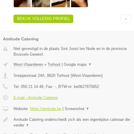
BEKIJK VOLLEDIG PROFIEL
Amitude Catering
Niet gevestigd in de plaats Sint Joost ten Node en in de provincie
Brussels-Gewest.
West-Vlaanderen
»
Torhout
|
Google maps
▼
Sneppestraat 24A
,
8820
Torhout
(
West-Vlaanderen
)
Tel:
050 21 14 48
, Fax:
-
, BTW-nr:
be0627875852
E-mail › Amitude Catering
Website:
https://amitude.be
|
Screenshot
▼
Amitude Catering onderscheidt zich als een eigentijdse cateraar die
verder
▼