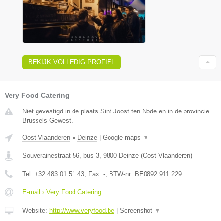
BEKIJK VOLLEDIG PROFIEL
Very Food Catering
Niet gevestigd in de plaats Sint Joost ten Node en in de provincie
Brussels-Gewest.
Oost-Vlaanderen
»
Deinze
|
Google maps
▼
Souverainestraat 56, bus 3
,
9800
Deinze
(
Oost-Vlaanderen
)
Tel:
+32 483 01 51 43
, Fax:
-
, BTW-nr:
BE0892 911 229
E-mail › Very Food Catering
Website:
http://www.veryfood.be
|
Screenshot
▼