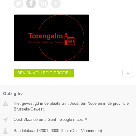
BEKIJK VOLLEDIG PROFIEL
Gulzig bv
Niet gevestigd in de plaats Sint Joost ten Node en in de provincie
Brussels-Gewest.
Oost-Vlaanderen
»
Gent
|
Google maps
▼
Baudelokaai 13/001
,
9000
Gent
(
Oost-Vlaanderen
)