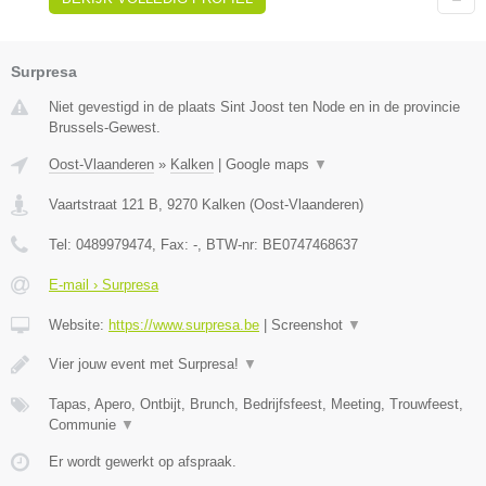
Surpresa
Niet gevestigd in de plaats Sint Joost ten Node en in de provincie
Brussels-Gewest.
Oost-Vlaanderen
»
Kalken
|
Google maps
▼
Vaartstraat 121 B
,
9270
Kalken
(
Oost-Vlaanderen
)
Tel:
0489979474
, Fax:
-
, BTW-nr:
BE0747468637
E-mail › Surpresa
Website:
https://www.surpresa.be
|
Screenshot
▼
Vier jouw event met Surpresa!
▼
Tapas, Apero, Ontbijt, Brunch, Bedrijfsfeest, Meeting, Trouwfeest,
Communie
▼
Er wordt gewerkt op afspraak.