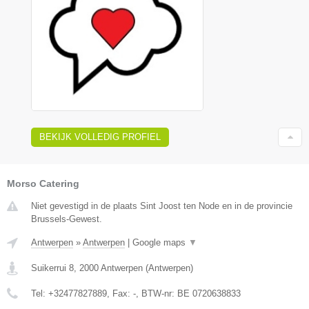
BEKIJK VOLLEDIG PROFIEL
Morso Catering
Niet gevestigd in de plaats Sint Joost ten Node en in de provincie
Brussels-Gewest.
Antwerpen
»
Antwerpen
|
Google maps
▼
Suikerrui 8
,
2000
Antwerpen
(
Antwerpen
)
Tel:
+32477827889
, Fax:
-
, BTW-nr:
BE 0720638833