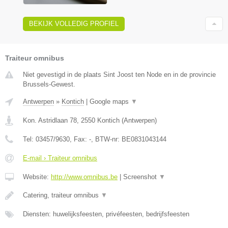
BEKIJK VOLLEDIG PROFIEL
Traiteur omnibus
Niet gevestigd in de plaats Sint Joost ten Node en in de provincie
Brussels-Gewest.
Antwerpen
»
Kontich
|
Google maps
▼
Kon. Astridlaan 78
,
2550
Kontich
(
Antwerpen
)
Tel:
03457/9630
, Fax:
-
, BTW-nr:
BE0831043144
E-mail › Traiteur omnibus
Website:
http://www.omnibus.be
|
Screenshot
▼
Catering, traiteur omnibus
▼
Diensten: huwelijksfeesten, privéfeesten, bedrijfsfeesten