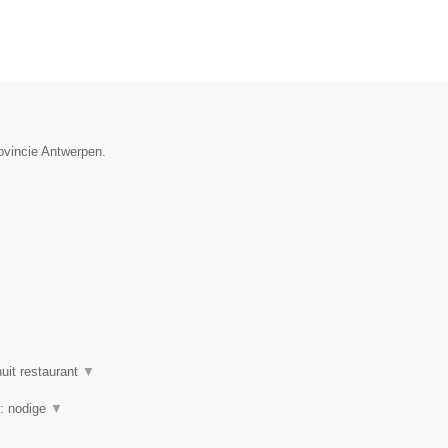
ovincie Antwerpen.
uit restaurant
▼
g: nodige
▼