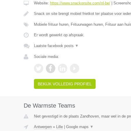
Website:
https://www.snackonsite.com/nl-be/
|
Screensh
Snack on site brengt mobiel frietkot ter plaatse voor ied
Mobiele frituur huren, Frituurwagen huren, Frituur aan h
Er wordt gewerkt op afspraak.
Laatste facebook posts
▼
Sociale media:
BEKIJK VOLLEDIG PROFIEL
De Warmste Teams
Niet gevestigd in de plaats Zandhoven, maar wel in de pr
Antwerpen
»
Lille
|
Google maps
▼