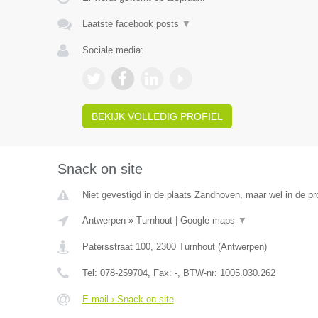
Laatste facebook posts
▼
Sociale media:
BEKIJK VOLLEDIG PROFIEL
Snack on site
Niet gevestigd in de plaats Zandhoven, maar wel in de pr
Antwerpen
»
Turnhout
|
Google maps
▼
Patersstraat 100
,
2300
Turnhout
(
Antwerpen
)
Tel:
078-259704
, Fax:
-
, BTW-nr:
1005.030.262
E-mail › Snack on site