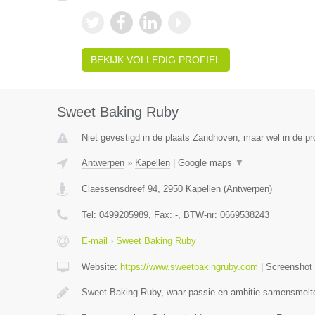
BEKIJK VOLLEDIG PROFIEL
Sweet Baking Ruby
Niet gevestigd in de plaats Zandhoven, maar wel in de pr
Antwerpen
»
Kapellen
|
Google maps
▼
Claessensdreef 94
,
2950
Kapellen
(
Antwerpen
)
Tel:
0499205989
, Fax:
-
, BTW-nr:
0669538243
E-mail › Sweet Baking Ruby
Website:
https://www.sweetbakingruby.com
|
Screenshot
Sweet Baking Ruby, waar passie en ambitie samensmelt