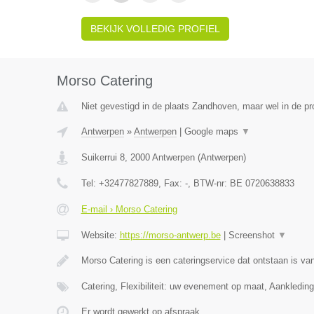
BEKIJK VOLLEDIG PROFIEL
Morso Catering
Niet gevestigd in de plaats Zandhoven, maar wel in de pr
Antwerpen
»
Antwerpen
|
Google maps
▼
Suikerrui 8
,
2000
Antwerpen
(
Antwerpen
)
Tel:
+32477827889
, Fax:
-
, BTW-nr:
BE 0720638833
E-mail › Morso Catering
Website:
https://morso-antwerp.be
|
Screenshot
▼
Morso Catering is een cateringservice dat ontstaan is van
Catering, Flexibiliteit: uw evenement op maat, Aankledin
Er wordt gewerkt op afspraak.