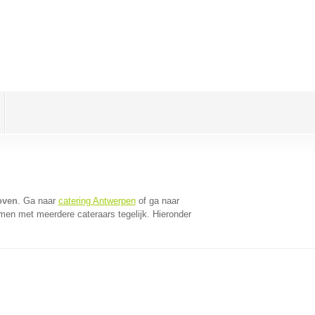
oven
. Ga naar
catering Antwerpen
of ga naar
men met meerdere cateraars tegelijk. Hieronder