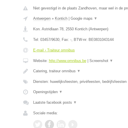
Niet gevestigd in de plaats Zandhoven, maar wel in de pr
Antwerpen
»
Kontich
|
Google maps
▼
Kon. Astridlaan 78
,
2550
Kontich
(
Antwerpen
)
Tel:
03457/9630
, Fax:
-
, BTW-nr:
BE0831043144
E-mail › Traiteur omnibus
Website:
http://www.omnibus.be
|
Screenshot
▼
Catering, traiteur omnibus
▼
Diensten: huwelijksfeesten, privéfeesten, bedrijfsfeesten
Openingstijden
▼
Laatste facebook posts
▼
Sociale media: