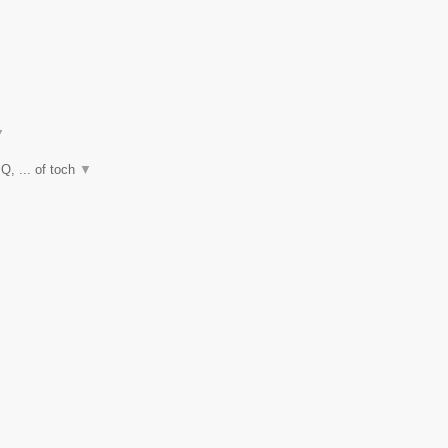
▼
Q, ... of toch
▼