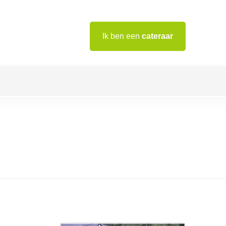
Ik ben een
cateraar