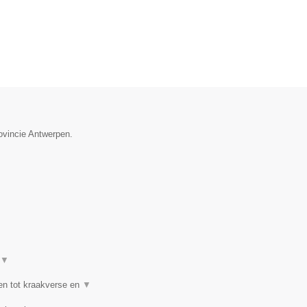
ovincie Antwerpen.
▼
en tot kraakverse en
▼