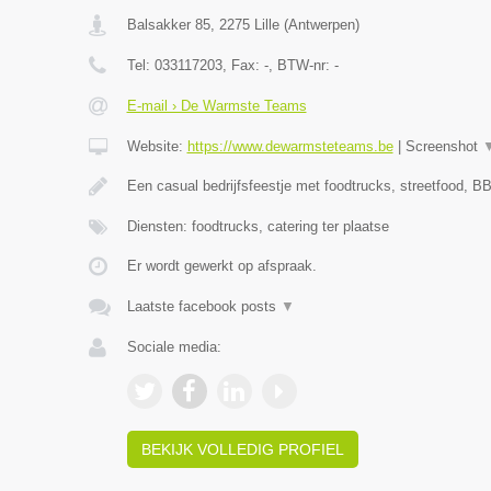
Balsakker 85
,
2275
Lille
(
Antwerpen
)
Tel:
033117203
, Fax:
-
, BTW-nr:
-
E-mail › De Warmste Teams
Website:
https://www.dewarmsteteams.be
|
Screenshot
Een casual bedrijfsfeestje met foodtrucks, streetfood, BB
Diensten: foodtrucks, catering ter plaatse
Er wordt gewerkt op afspraak.
Laatste facebook posts
▼
Sociale media:
BEKIJK VOLLEDIG PROFIEL