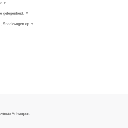
ot
▼
ere gelegenheid.
▼
uis, Snackwagen op
▼
ovincie Antwerpen.