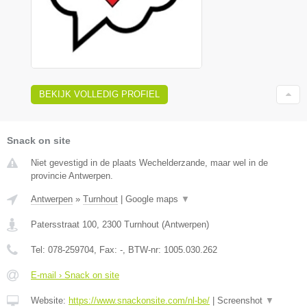
BEKIJK VOLLEDIG PROFIEL
Snack on site
Niet gevestigd in de plaats Wechelderzande, maar wel in de
provincie Antwerpen.
Antwerpen
»
Turnhout
|
Google maps
▼
Patersstraat 100
,
2300
Turnhout
(
Antwerpen
)
Tel:
078-259704
, Fax:
-
, BTW-nr:
1005.030.262
E-mail › Snack on site
Website:
https://www.snackonsite.com/nl-be/
|
Screenshot
▼