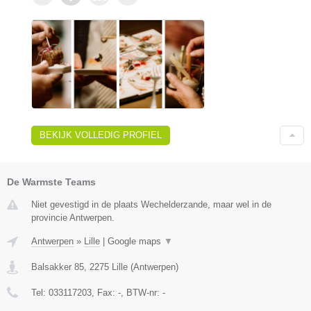
BEKIJK VOLLEDIG PROFIEL
De Warmste Teams
Niet gevestigd in de plaats Wechelderzande, maar wel in de
provincie Antwerpen.
Antwerpen
»
Lille
|
Google maps
▼
Balsakker 85
,
2275
Lille
(
Antwerpen
)
Tel:
033117203
, Fax:
-
, BTW-nr:
-