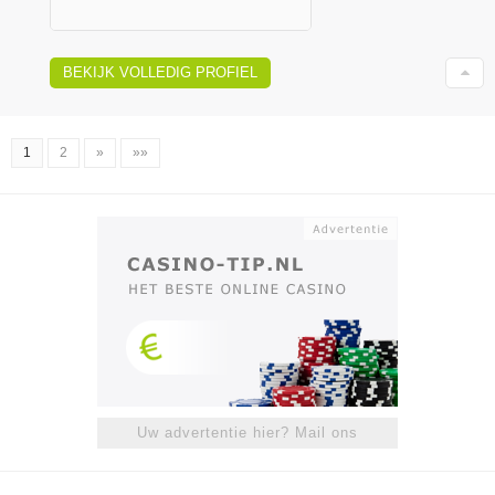
BEKIJK VOLLEDIG PROFIEL
1
2
»
»»
Uw advertentie hier? Mail ons