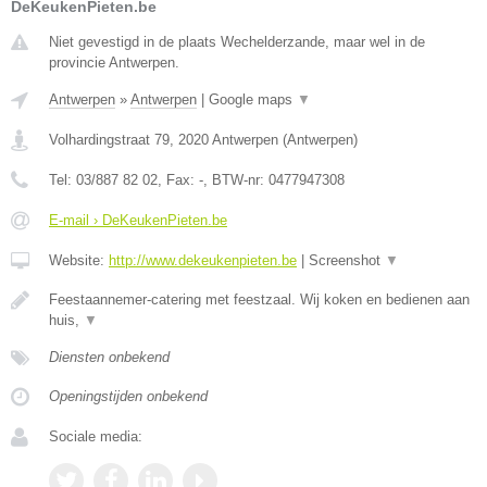
DeKeukenPieten.be
Niet gevestigd in de plaats Wechelderzande, maar wel in de
provincie Antwerpen.
Antwerpen
»
Antwerpen
|
Google maps
▼
Volhardingstraat 79
,
2020
Antwerpen
(
Antwerpen
)
Tel:
03/887 82 02
, Fax:
-
, BTW-nr:
0477947308
E-mail › DeKeukenPieten.be
Website:
http://www.dekeukenpieten.be
|
Screenshot
▼
Feestaannemer-catering met feestzaal. Wij koken en bedienen aan
huis,
▼
Diensten onbekend
Openingstijden onbekend
Sociale media: