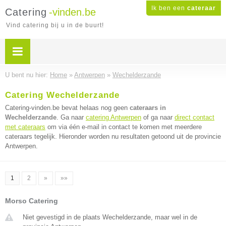
Ik ben een
cateraar
Catering
-vinden.be
Vind catering bij u in de buurt!
U bent nu hier:
Home
»
Antwerpen
»
Wechelderzande
Catering Wechelderzande
Catering-vinden.be bevat helaas nog geen
cateraars in
Wechelderzande
. Ga naar
catering Antwerpen
of ga naar
direct contact
met cateraars
om via één e-mail in contact te komen met meerdere
cateraars tegelijk. Hieronder worden nu resultaten getoond uit de provincie
Antwerpen.
1
2
»
»»
Morso Catering
Niet gevestigd in de plaats Wechelderzande, maar wel in de