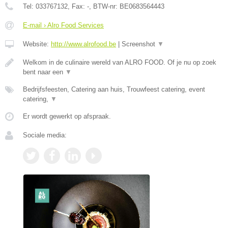
Tel:
033767132
, Fax:
-
, BTW-nr:
BE0683564443
E-mail › Alro Food Services
Website:
http://www.alrofood.be
|
Screenshot
▼
Welkom in de culinaire wereld van ALRO FOOD. Of je nu op zoek
bent naar een
▼
Bedrijfsfeesten, Catering aan huis, Trouwfeest catering, event
catering,
▼
Er wordt gewerkt op afspraak.
Sociale media: