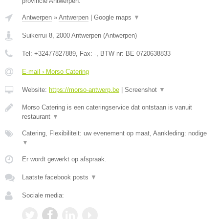
provincie Antwerpen.
Antwerpen
»
Antwerpen
|
Google maps
▼
Suikerrui 8
,
2000
Antwerpen
(
Antwerpen
)
Tel:
+32477827889
, Fax:
-
, BTW-nr:
BE 0720638833
E-mail › Morso Catering
Website:
https://morso-antwerp.be
|
Screenshot
▼
Morso Catering is een cateringservice dat ontstaan is vanuit
restaurant
▼
Catering, Flexibiliteit: uw evenement op maat, Aankleding: nodige
▼
Er wordt gewerkt op afspraak.
Laatste facebook posts
▼
Sociale media: