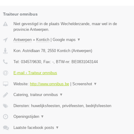
Traiteur omnibus
Niet gevestigd in de plaats Wechelderzande, maar wel in de
provincie Antwerpen.
Antwerpen
»
Kontich
|
Google maps
▼
Kon. Astridlaan 78
,
2550
Kontich
(
Antwerpen
)
Tel:
03457/9630
, Fax:
-
, BTW-nr:
BE0831043144
E-mail › Traiteur omnibus
Website:
http://www.omnibus.be
|
Screenshot
▼
Catering, traiteur omnibus
▼
Diensten: huwelijksfeesten, privéfeesten, bedrijfsfeesten
Openingstijden
▼
Laatste facebook posts
▼