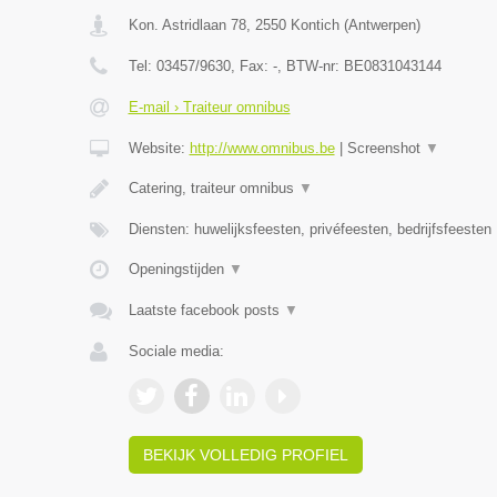
Kon. Astridlaan 78
,
2550
Kontich
(
Antwerpen
)
Tel:
03457/9630
, Fax:
-
, BTW-nr:
BE0831043144
E-mail › Traiteur omnibus
Website:
http://www.omnibus.be
|
Screenshot
▼
Catering, traiteur omnibus
▼
Diensten: huwelijksfeesten, privéfeesten, bedrijfsfeesten
Openingstijden
▼
Laatste facebook posts
▼
Sociale media:
BEKIJK VOLLEDIG PROFIEL