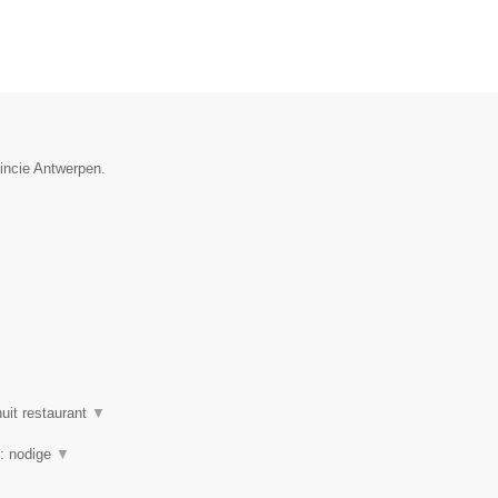
vincie Antwerpen.
uit restaurant
▼
g: nodige
▼