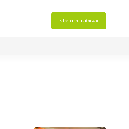
Ik ben een
cateraar