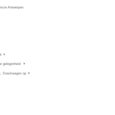
vincie Antwerpen.
ot
▼
ere gelegenheid.
▼
uis, Snackwagen op
▼