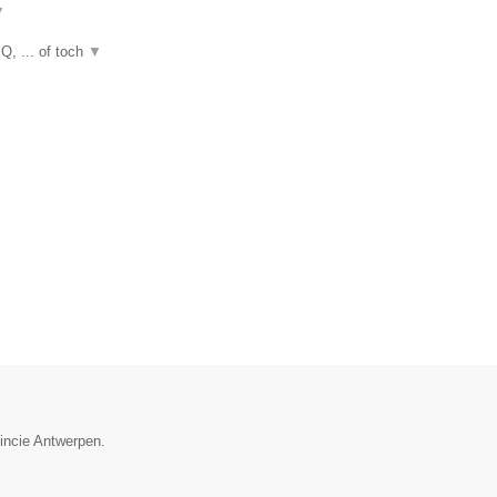
▼
Q, ... of toch
▼
vincie Antwerpen.