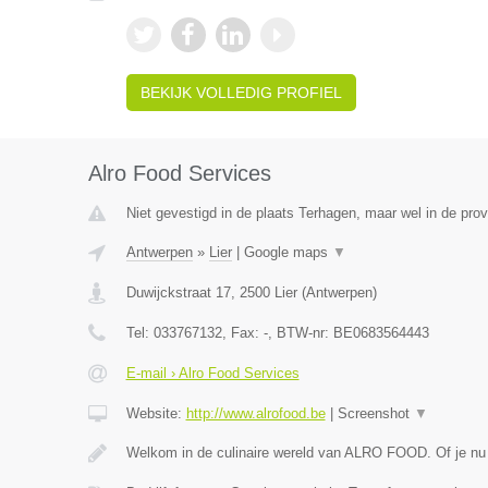
BEKIJK VOLLEDIG PROFIEL
Alro Food Services
Niet gevestigd in de plaats Terhagen, maar wel in de pro
Antwerpen
»
Lier
|
Google maps
▼
Duwijckstraat 17
,
2500
Lier
(
Antwerpen
)
Tel:
033767132
, Fax:
-
, BTW-nr:
BE0683564443
E-mail › Alro Food Services
Website:
http://www.alrofood.be
|
Screenshot
▼
Welkom in de culinaire wereld van ALRO FOOD. Of je nu