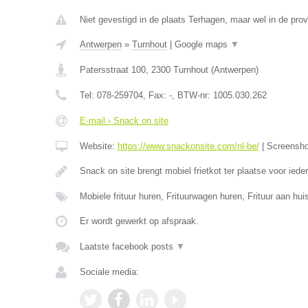
Niet gevestigd in de plaats Terhagen, maar wel in de pro
Antwerpen
»
Turnhout
|
Google maps
▼
Patersstraat 100
,
2300
Turnhout
(
Antwerpen
)
Tel:
078-259704
, Fax:
-
, BTW-nr:
1005.030.262
E-mail › Snack on site
Website:
https://www.snackonsite.com/nl-be/
|
Screensh
Snack on site brengt mobiel frietkot ter plaatse voor ied
Mobiele frituur huren, Frituurwagen huren, Frituur aan h
Er wordt gewerkt op afspraak.
Laatste facebook posts
▼
Sociale media: