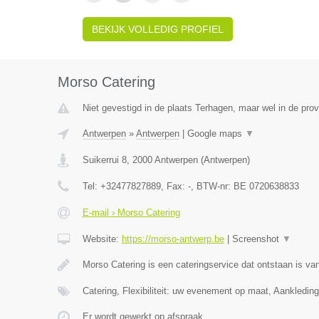
BEKIJK VOLLEDIG PROFIEL
Morso Catering
Niet gevestigd in de plaats Terhagen, maar wel in de pro
Antwerpen
»
Antwerpen
|
Google maps
▼
Suikerrui 8
,
2000
Antwerpen
(
Antwerpen
)
Tel:
+32477827889
, Fax:
-
, BTW-nr:
BE 0720638833
E-mail › Morso Catering
Website:
https://morso-antwerp.be
|
Screenshot
▼
Morso Catering is een cateringservice dat ontstaan is van
Catering, Flexibiliteit: uw evenement op maat, Aankledin
Er wordt gewerkt op afspraak.