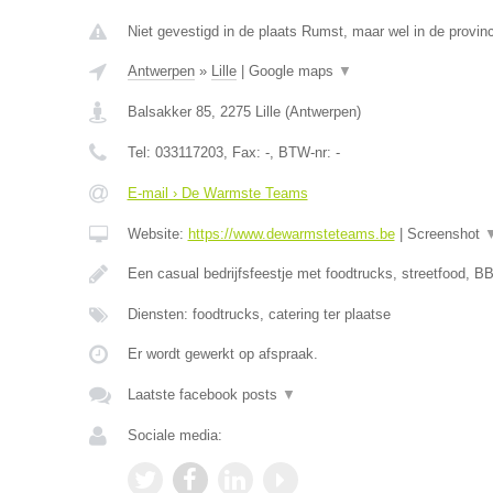
Niet gevestigd in de plaats Rumst, maar wel in de provin
Antwerpen
»
Lille
|
Google maps
▼
Balsakker 85
,
2275
Lille
(
Antwerpen
)
Tel:
033117203
, Fax:
-
, BTW-nr:
-
E-mail › De Warmste Teams
Website:
https://www.dewarmsteteams.be
|
Screenshot
Een casual bedrijfsfeestje met foodtrucks, streetfood, BB
Diensten: foodtrucks, catering ter plaatse
Er wordt gewerkt op afspraak.
Laatste facebook posts
▼
Sociale media: