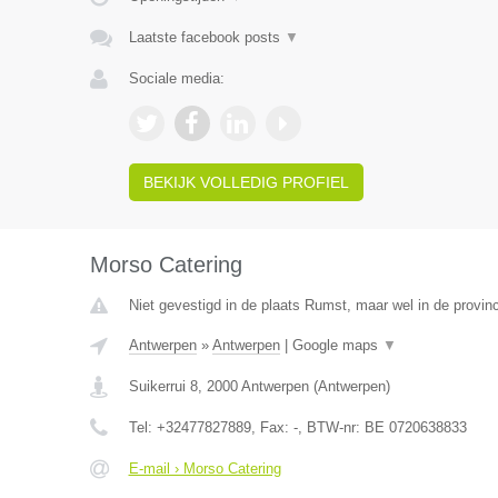
Laatste facebook posts
▼
Sociale media:
BEKIJK VOLLEDIG PROFIEL
Morso Catering
Niet gevestigd in de plaats Rumst, maar wel in de provin
Antwerpen
»
Antwerpen
|
Google maps
▼
Suikerrui 8
,
2000
Antwerpen
(
Antwerpen
)
Tel:
+32477827889
, Fax:
-
, BTW-nr:
BE 0720638833
E-mail › Morso Catering