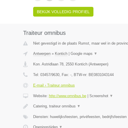
BEKIJK VOLLEDIG PROFIEL
Traiteur omnibus
Niet gevestigd in de plaats Rumst, maar wel in de provin
Antwerpen
»
Kontich
|
Google maps
▼
Kon. Astridlaan 78
,
2550
Kontich
(
Antwerpen
)
Tel:
03457/9630
, Fax:
-
, BTW-nr:
BE0831043144
E-mail › Traiteur omnibus
Website:
http://www.omnibus.be
|
Screenshot
▼
Catering, traiteur omnibus
▼
Diensten: huwelijksfeesten, privéfeesten, bedrijfsfeesten
Openingstijden
▼