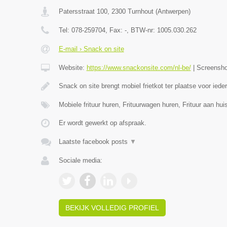
Patersstraat 100
,
2300
Turnhout
(
Antwerpen
)
Tel:
078-259704
, Fax:
-
, BTW-nr:
1005.030.262
E-mail › Snack on site
Website:
https://www.snackonsite.com/nl-be/
|
Screensh
Snack on site brengt mobiel frietkot ter plaatse voor ied
Mobiele frituur huren, Frituurwagen huren, Frituur aan h
Er wordt gewerkt op afspraak.
Laatste facebook posts
▼
Sociale media:
BEKIJK VOLLEDIG PROFIEL