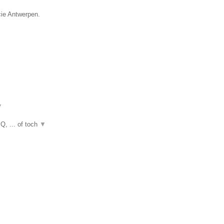
cie Antwerpen.
▼
Q, ... of toch
▼