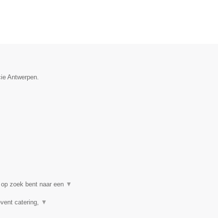
cie Antwerpen.
 op zoek bent naar een
▼
event catering,
▼