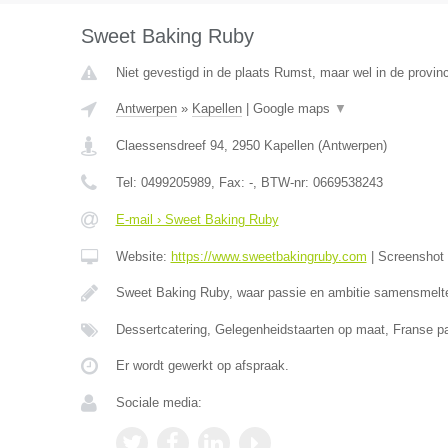
Sweet Baking Ruby
Niet gevestigd in de plaats Rumst, maar wel in de provin
Antwerpen
»
Kapellen
|
Google maps
▼
Claessensdreef 94
,
2950
Kapellen
(
Antwerpen
)
Tel:
0499205989
, Fax:
-
, BTW-nr:
0669538243
E-mail › Sweet Baking Ruby
Website:
https://www.sweetbakingruby.com
|
Screenshot
Sweet Baking Ruby, waar passie en ambitie samensmelt
Dessertcatering, Gelegenheidstaarten op maat, Franse pa
Er wordt gewerkt op afspraak.
Sociale media: