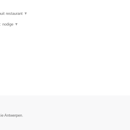
uit restaurant
▼
g: nodige
▼
cie Antwerpen.