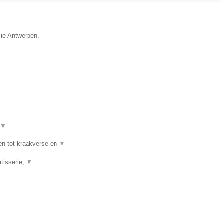
cie Antwerpen.
▼
en tot kraakverse en
▼
tisserie,
▼