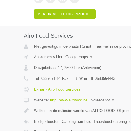
BEKIJK VOLLEDIG PROFIEL
Alro Food Services
Niet gevestigd in de plaats Rumst, maar wel in de provin
Antwerpen
»
Lier
|
Google maps
▼
Duwijckstraat 17
,
2500
Lier
(
Antwerpen
)
Tel:
033767132
, Fax:
-
, BTW-nr:
BE0683564443
E-mail › Alro Food Services
Website:
http://www.alrofood.be
|
Screenshot
▼
Welkom in de culinaire wereld van ALRO FOOD. Of je nu
Bedrijfsfeesten, Catering aan huis, Trouwfeest catering, 