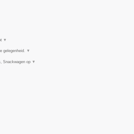
ot
▼
ere gelegenheid.
▼
uis, Snackwagen op
▼