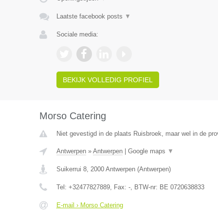
Laatste facebook posts
▼
Sociale media:
BEKIJK VOLLEDIG PROFIEL
Morso Catering
Niet gevestigd in de plaats Ruisbroek, maar wel in de pr
Antwerpen
»
Antwerpen
|
Google maps
▼
Suikerrui 8
,
2000
Antwerpen
(
Antwerpen
)
Tel:
+32477827889
, Fax:
-
, BTW-nr:
BE 0720638833
E-mail › Morso Catering