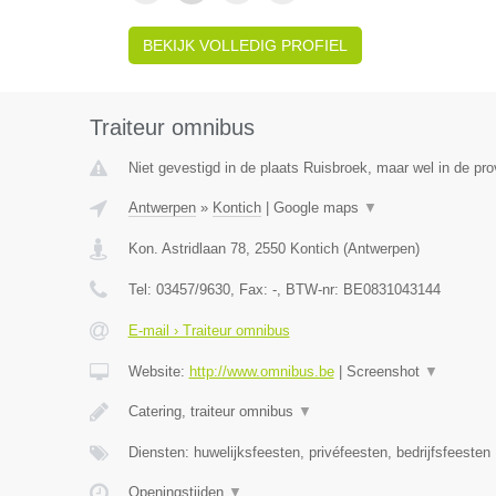
BEKIJK VOLLEDIG PROFIEL
Traiteur omnibus
Niet gevestigd in de plaats Ruisbroek, maar wel in de pr
Antwerpen
»
Kontich
|
Google maps
▼
Kon. Astridlaan 78
,
2550
Kontich
(
Antwerpen
)
Tel:
03457/9630
, Fax:
-
, BTW-nr:
BE0831043144
E-mail › Traiteur omnibus
Website:
http://www.omnibus.be
|
Screenshot
▼
Catering, traiteur omnibus
▼
Diensten: huwelijksfeesten, privéfeesten, bedrijfsfeesten
Openingstijden
▼