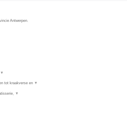
ovincie Antwerpen.
▼
en tot kraakverse en
▼
tisserie,
▼