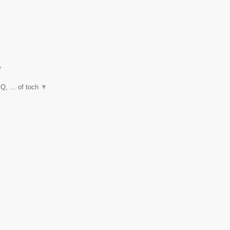
▼
Q, ... of toch
▼