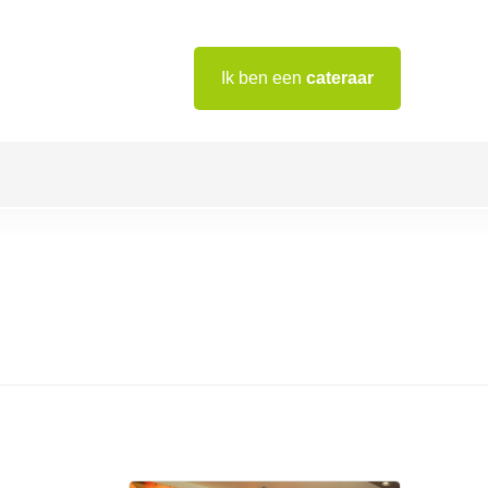
Ik ben een
cateraar