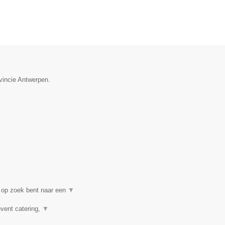
ovincie Antwerpen.
 op zoek bent naar een
▼
event catering,
▼