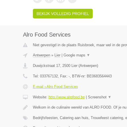
BEKIJK VOLLEDIG PROFIEL
Alro Food Services
Niet gevestigd in de plaats Ruisbroek, maar wel in de pr
Antwerpen
»
Lier
|
Google maps
▼
Duwijckstraat 17
,
2500
Lier
(
Antwerpen
)
Tel:
033767132
, Fax:
-
, BTW-nr:
BE0683564443
E-mail › Alro Food Services
Website:
http://www.alrofood.be
|
Screenshot
▼
Welkom in de culinaire wereld van ALRO FOOD. Of je nu
Bedrijfsfeesten, Catering aan huis, Trouwfeest catering, 