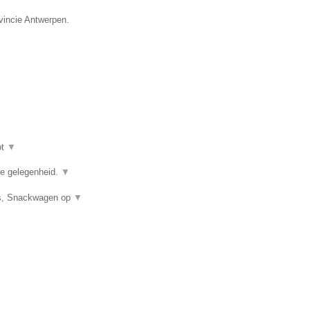
ovincie Antwerpen.
ot
▼
ere gelegenheid.
▼
uis, Snackwagen op
▼