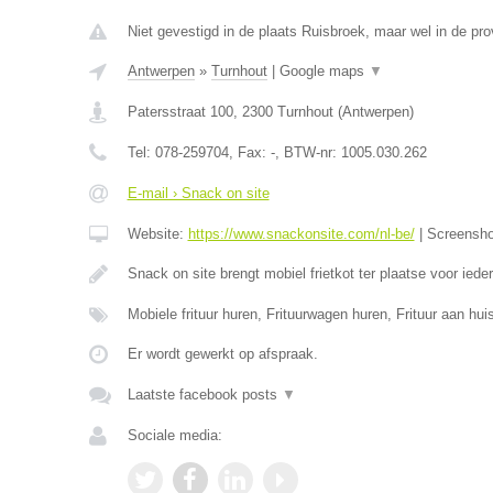
Niet gevestigd in de plaats Ruisbroek, maar wel in de pr
Antwerpen
»
Turnhout
|
Google maps
▼
Patersstraat 100
,
2300
Turnhout
(
Antwerpen
)
Tel:
078-259704
, Fax:
-
, BTW-nr:
1005.030.262
E-mail › Snack on site
Website:
https://www.snackonsite.com/nl-be/
|
Screensh
Snack on site brengt mobiel frietkot ter plaatse voor ied
Mobiele frituur huren, Frituurwagen huren, Frituur aan h
Er wordt gewerkt op afspraak.
Laatste facebook posts
▼
Sociale media: