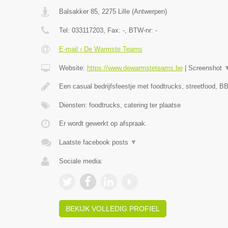
Balsakker 85
,
2275
Lille
(
Antwerpen
)
Tel:
033117203
, Fax:
-
, BTW-nr:
-
E-mail › De Warmste Teams
Website:
https://www.dewarmsteteams.be
|
Screenshot
Een casual bedrijfsfeestje met foodtrucks, streetfood, BB
Diensten: foodtrucks, catering ter plaatse
Er wordt gewerkt op afspraak.
Laatste facebook posts
▼
Sociale media:
BEKIJK VOLLEDIG PROFIEL