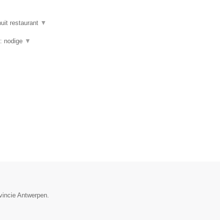
uit restaurant
▼
g: nodige
▼
ovincie Antwerpen.