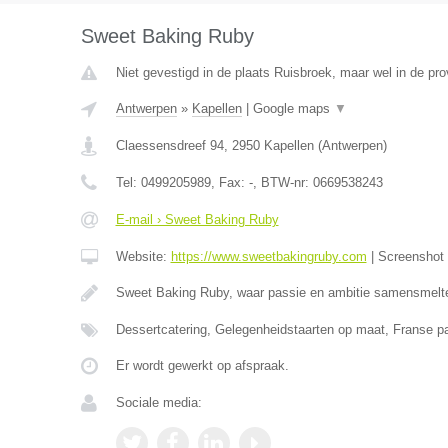
Sweet Baking Ruby
Niet gevestigd in de plaats Ruisbroek, maar wel in de pr
Antwerpen
»
Kapellen
|
Google maps
▼
Claessensdreef 94
,
2950
Kapellen
(
Antwerpen
)
Tel:
0499205989
, Fax:
-
, BTW-nr:
0669538243
E-mail › Sweet Baking Ruby
Website:
https://www.sweetbakingruby.com
|
Screenshot
Sweet Baking Ruby, waar passie en ambitie samensmelt
Dessertcatering, Gelegenheidstaarten op maat, Franse pa
Er wordt gewerkt op afspraak.
Sociale media: