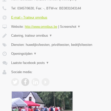
Tel:
03457/9630
, Fax:
-
, BTW-nr:
BE0831043144
E-mail › Traiteur omnibus
Website:
http://www.omnibus.be
|
Screenshot
▼
Catering, traiteur omnibus
▼
Diensten: huwelijksfeesten, privéfeesten, bedrijfsfeesten
Openingstijden
▼
Laatste facebook posts
▼
Sociale media: