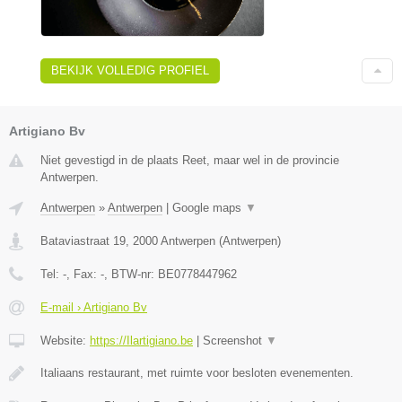
BEKIJK VOLLEDIG PROFIEL
Artigiano Bv
Niet gevestigd in de plaats Reet, maar wel in de provincie
Antwerpen.
Antwerpen
»
Antwerpen
|
Google maps
▼
Bataviastraat 19
,
2000
Antwerpen
(
Antwerpen
)
Tel:
-
, Fax:
-
, BTW-nr:
BE0778447962
E-mail › Artigiano Bv
Website:
https://Ilartigiano.be
|
Screenshot
▼
Italiaans restaurant, met ruimte voor besloten evenementen.