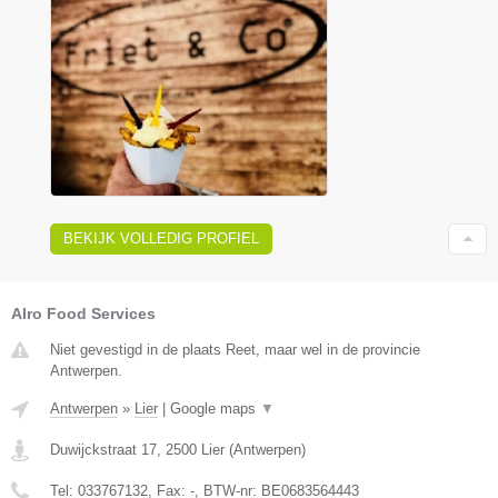
BEKIJK VOLLEDIG PROFIEL
Alro Food Services
Niet gevestigd in de plaats Reet, maar wel in de provincie
Antwerpen.
Antwerpen
»
Lier
|
Google maps
▼
Duwijckstraat 17
,
2500
Lier
(
Antwerpen
)
Tel:
033767132
, Fax:
-
, BTW-nr:
BE0683564443