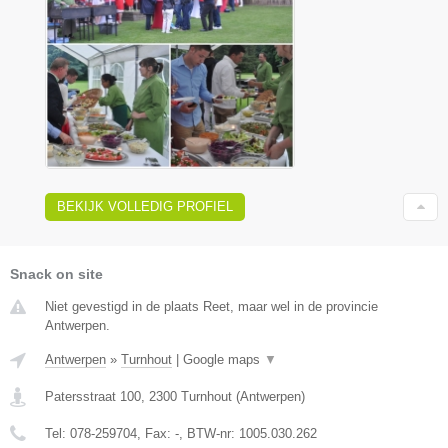
BEKIJK VOLLEDIG PROFIEL
Snack on site
Niet gevestigd in de plaats Reet, maar wel in de provincie
Antwerpen.
Antwerpen
»
Turnhout
|
Google maps
▼
Patersstraat 100
,
2300
Turnhout
(
Antwerpen
)
Tel:
078-259704
, Fax:
-
, BTW-nr:
1005.030.262