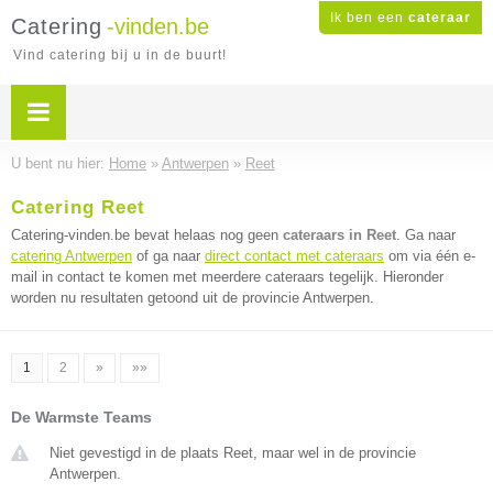
Ik ben een
cateraar
Catering
-vinden.be
Vind catering bij u in de buurt!
U bent nu hier:
Home
»
Antwerpen
»
Reet
Catering Reet
Catering-vinden.be bevat helaas nog geen
cateraars in Reet
. Ga naar
catering Antwerpen
of ga naar
direct contact met cateraars
om via één e-
mail in contact te komen met meerdere cateraars tegelijk. Hieronder
worden nu resultaten getoond uit de provincie Antwerpen.
1
2
»
»»
De Warmste Teams
Niet gevestigd in de plaats Reet, maar wel in de provincie
Antwerpen.