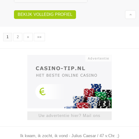
BEKIJK VOLLEDIG PROFIEL
1
2
»
»»
Uw advertentie hier? Mail ons
Ik kwam, ik zocht, ik vond - Julius Caesar / 47 v.Chr. ;)