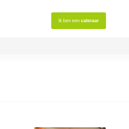
Ik ben een
cateraar