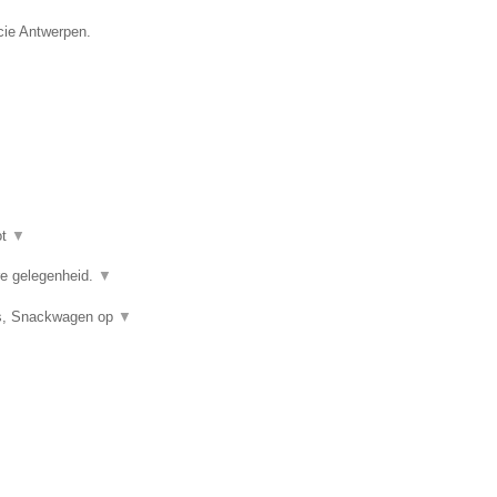
cie Antwerpen.
ot
▼
ere gelegenheid.
▼
uis, Snackwagen op
▼