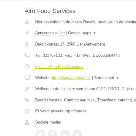
Alro Food Services
Niet gevestigd in de plaats Ravels, maar wel in de provin
Antwerpen
»
Lier
|
Google maps
▼
Duwijckstraat 17
,
2500
Lier
(
Antwerpen
)
Tel:
033767132
, Fax:
-
, BTW-nr:
BE0683564443
E-mail › Alro Food Services
Website:
http://www.alrofood.be
|
Screenshot
▼
Welkom in de culinaire wereld van ALRO FOOD. Of je nu
Bedrijfsfeesten, Catering aan huis, Trouwfeest catering, 
Er wordt gewerkt op afspraak.
Sociale media: