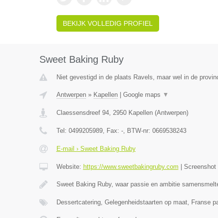
BEKIJK VOLLEDIG PROFIEL
Sweet Baking Ruby
Niet gevestigd in de plaats Ravels, maar wel in de provin
Antwerpen
»
Kapellen
|
Google maps
▼
Claessensdreef 94
,
2950
Kapellen
(
Antwerpen
)
Tel:
0499205989
, Fax:
-
, BTW-nr:
0669538243
E-mail › Sweet Baking Ruby
Website:
https://www.sweetbakingruby.com
|
Screenshot
Sweet Baking Ruby, waar passie en ambitie samensmelt
Dessertcatering, Gelegenheidstaarten op maat, Franse pa