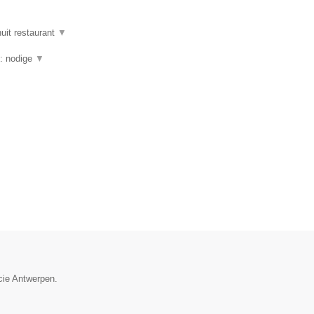
uit restaurant
▼
g: nodige
▼
cie Antwerpen.