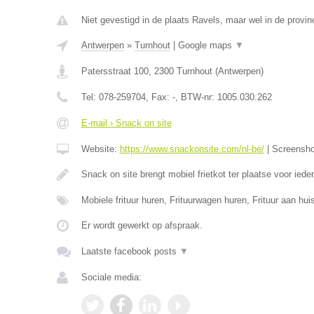
Niet gevestigd in de plaats Ravels, maar wel in de provin
Antwerpen
»
Turnhout
|
Google maps
▼
Patersstraat 100
,
2300
Turnhout
(
Antwerpen
)
Tel:
078-259704
, Fax:
-
, BTW-nr:
1005.030.262
E-mail › Snack on site
Website:
https://www.snackonsite.com/nl-be/
|
Screensh
Snack on site brengt mobiel frietkot ter plaatse voor ied
Mobiele frituur huren, Frituurwagen huren, Frituur aan h
Er wordt gewerkt op afspraak.
Laatste facebook posts
▼
Sociale media: