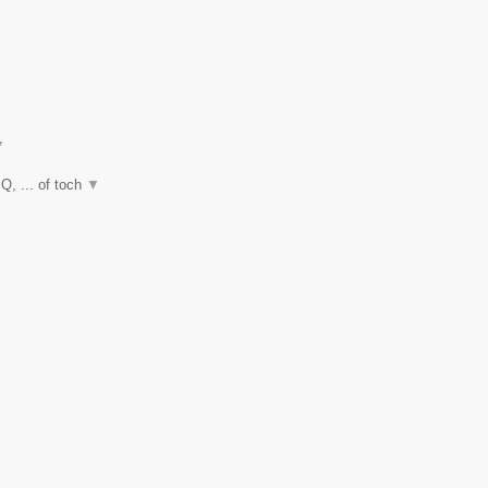
▼
Q, ... of toch
▼