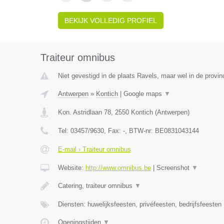
BEKIJK VOLLEDIG PROFIEL
Traiteur omnibus
Niet gevestigd in de plaats Ravels, maar wel in de provin
Antwerpen
»
Kontich
|
Google maps
▼
Kon. Astridlaan 78
,
2550
Kontich
(
Antwerpen
)
Tel:
03457/9630
, Fax:
-
, BTW-nr:
BE0831043144
E-mail › Traiteur omnibus
Website:
http://www.omnibus.be
|
Screenshot
▼
Catering, traiteur omnibus
▼
Diensten: huwelijksfeesten, privéfeesten, bedrijfsfeesten
Openingstijden
▼