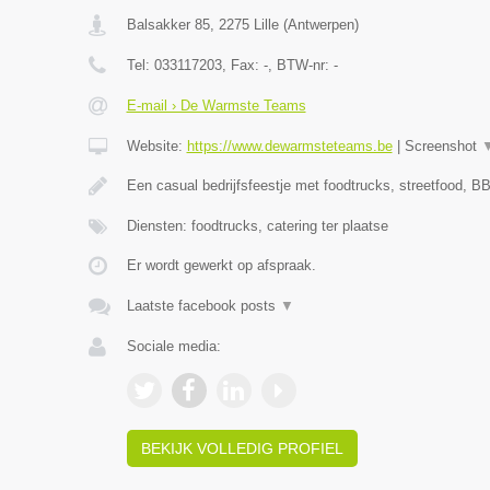
Balsakker 85
,
2275
Lille
(
Antwerpen
)
Tel:
033117203
, Fax:
-
, BTW-nr:
-
E-mail › De Warmste Teams
Website:
https://www.dewarmsteteams.be
|
Screenshot
Een casual bedrijfsfeestje met foodtrucks, streetfood, BB
Diensten: foodtrucks, catering ter plaatse
Er wordt gewerkt op afspraak.
Laatste facebook posts
▼
Sociale media:
BEKIJK VOLLEDIG PROFIEL