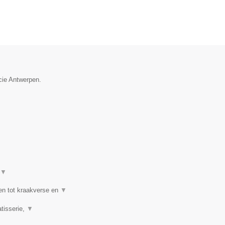
cie Antwerpen.
▼
en tot kraakverse en
▼
tisserie,
▼