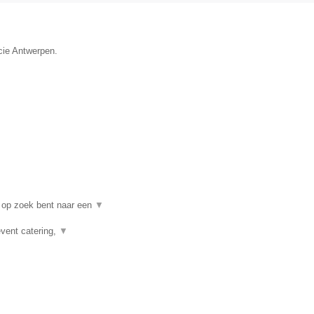
cie Antwerpen.
 op zoek bent naar een
▼
event catering,
▼