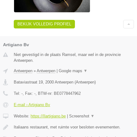
BEKIJK VOLLEDIG PROFIEL
Artigiano Bv
Niet gevestigd in de plaats Ramsel, maar wel in de provincie
Antwerpen.
Antwerpen
»
Antwerpen
|
Google maps
▼
Bataviastraat 19
,
2000
Antwerpen
(
Antwerpen
)
Tel:
-
, Fax:
-
, BTW-nr:
BE0778447962
E-mail › Artigiano Bv
Website:
https://Ilartigiano.be
|
Screenshot
▼
Italiaans restaurant, met ruimte voor besloten evenementen.