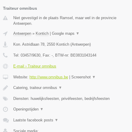
Traiteur omnibus
Niet gevestigd in de plaats Ramsel, maar wel in de provincie
Antwerpen.
Antwerpen
»
Kontich
|
Google maps
▼
Kon. Astridlaan 78
,
2550
Kontich
(
Antwerpen
)
Tel:
03457/9630
, Fax:
-
, BTW-nr:
BE0831043144
E-mail › Traiteur omnibus
Website:
http://www.omnibus.be
|
Screenshot
▼
Catering, traiteur omnibus
▼
Diensten: huwelijksfeesten, privéfeesten, bedrijfsfeesten
Openingstijden
▼
Laatste facebook posts
▼
Sociale media: