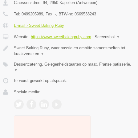
Claessensdreef 94
,
2950
Kapellen
(
Antwerpen
)
Tel:
0499205989
, Fax:
-
, BTW-nr:
0669538243
E-mail › Sweet Baking Ruby
Website:
https://www.sweetbakingruby.com
|
Screenshot
▼
Sweet Baking Ruby, waar passie en ambitie samensmelten tot
kraakverse en
▼
Dessertcatering, Gelegenheidstaarten op maat, Franse patisserie,
▼
Er wordt gewerkt op afspraak.
Sociale media: