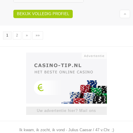
BEKIJK VOLLEDIG PROFIEL
1
2
»
»»
Uw advertentie hier? Mail ons
Ik kwam, ik zocht, ik vond - Julius Caesar / 47 v.Chr. ;)