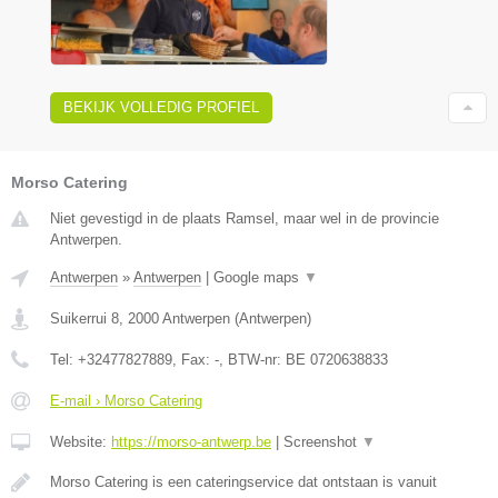
BEKIJK VOLLEDIG PROFIEL
Morso Catering
Niet gevestigd in de plaats Ramsel, maar wel in de provincie
Antwerpen.
Antwerpen
»
Antwerpen
|
Google maps
▼
Suikerrui 8
,
2000
Antwerpen
(
Antwerpen
)
Tel:
+32477827889
, Fax:
-
, BTW-nr:
BE 0720638833
E-mail › Morso Catering
Website:
https://morso-antwerp.be
|
Screenshot
▼
Morso Catering is een cateringservice dat ontstaan is vanuit