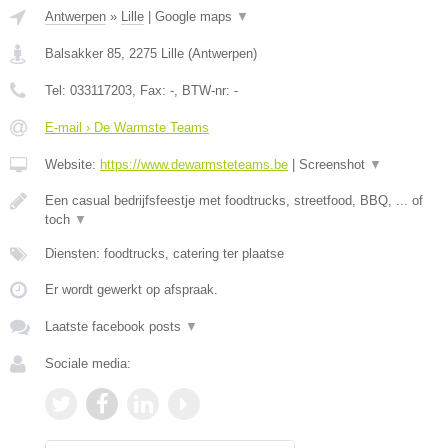
Antwerpen
»
Lille
|
Google maps
▼
Balsakker 85
,
2275
Lille
(
Antwerpen
)
Tel:
033117203
, Fax:
-
, BTW-nr:
-
E-mail › De Warmste Teams
Website:
https://www.dewarmsteteams.be
|
Screenshot
▼
Een casual bedrijfsfeestje met foodtrucks, streetfood, BBQ, ... of
toch
▼
Diensten: foodtrucks, catering ter plaatse
Er wordt gewerkt op afspraak.
Laatste facebook posts
▼
Sociale media: