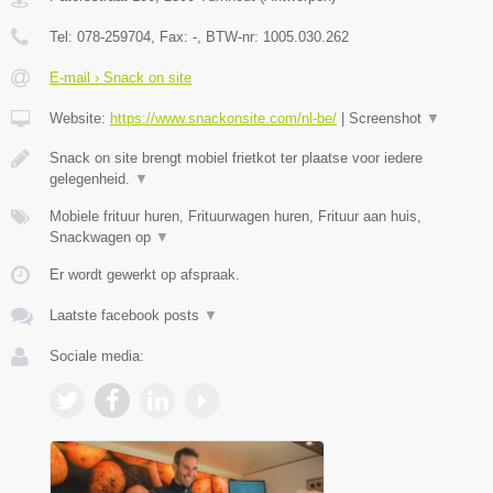
Tel:
078-259704
, Fax:
-
, BTW-nr:
1005.030.262
E-mail › Snack on site
Website:
https://www.snackonsite.com/nl-be/
|
Screenshot
▼
Snack on site brengt mobiel frietkot ter plaatse voor iedere
gelegenheid.
▼
Mobiele frituur huren, Frituurwagen huren, Frituur aan huis,
Snackwagen op
▼
Er wordt gewerkt op afspraak.
Laatste facebook posts
▼
Sociale media: