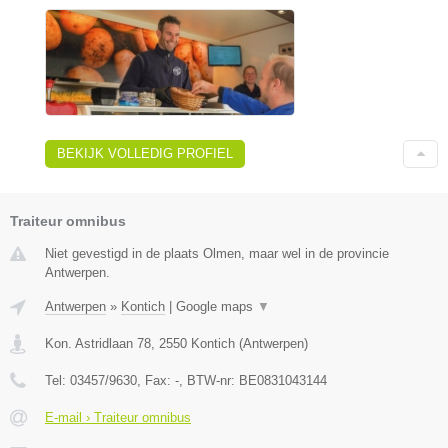
BEKIJK VOLLEDIG PROFIEL
Traiteur omnibus
Niet gevestigd in de plaats Olmen, maar wel in de provincie
Antwerpen.
Antwerpen
»
Kontich
|
Google maps
▼
Kon. Astridlaan 78
,
2550
Kontich
(
Antwerpen
)
Tel:
03457/9630
, Fax:
-
, BTW-nr:
BE0831043144
E-mail › Traiteur omnibus