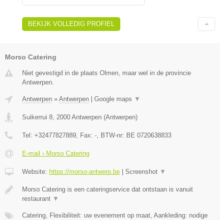
BEKIJK VOLLEDIG PROFIEL
Morso Catering
Niet gevestigd in de plaats Olmen, maar wel in de provincie
Antwerpen.
Antwerpen
»
Antwerpen
|
Google maps
▼
Suikerrui 8
,
2000
Antwerpen
(
Antwerpen
)
Tel:
+32477827889
, Fax:
-
, BTW-nr:
BE 0720638833
E-mail › Morso Catering
Website:
https://morso-antwerp.be
|
Screenshot
▼
Morso Catering is een cateringservice dat ontstaan is vanuit
restaurant
▼
Catering, Flexibiliteit: uw evenement op maat, Aankleding: nodige