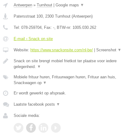
Antwerpen
»
Turnhout
|
Google maps
▼
Patersstraat 100
,
2300
Turnhout
(
Antwerpen
)
Tel:
078-259704
, Fax:
-
, BTW-nr:
1005.030.262
E-mail › Snack on site
Website:
https://www.snackonsite.com/nl-be/
|
Screenshot
▼
Snack on site brengt mobiel frietkot ter plaatse voor iedere
gelegenheid.
▼
Mobiele frituur huren, Frituurwagen huren, Frituur aan huis,
Snackwagen op
▼
Er wordt gewerkt op afspraak.
Laatste facebook posts
▼
Sociale media: