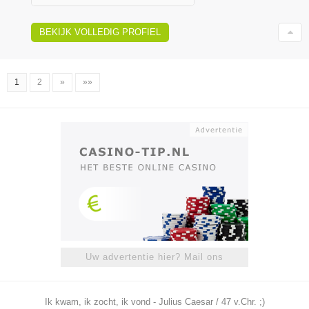
BEKIJK VOLLEDIG PROFIEL
1
2
»
»»
Uw advertentie hier? Mail ons
Ik kwam, ik zocht, ik vond - Julius Caesar / 47 v.Chr. ;)