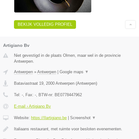
BEKIJK VOLLEDIG PROFIEL
Artigiano Bv
Niet gevestigd in de plaats Olmen, maar wel in de provincie
Antwerpen.
Antwerpen
»
Antwerpen
|
Google maps
▼
Bataviastraat 19
,
2000
Antwerpen
(
Antwerpen
)
Tel:
-
, Fax:
-
, BTW-nr:
BE0778447962
E-mail › Artigiano Bv
Website:
https://Ilartigiano.be
|
Screenshot
▼
Italiaans restaurant, met ruimte voor besloten evenementen.