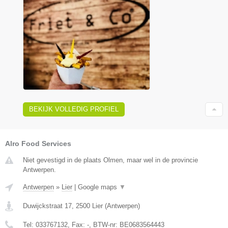
BEKIJK VOLLEDIG PROFIEL
Alro Food Services
Niet gevestigd in de plaats Olmen, maar wel in de provincie
Antwerpen.
Antwerpen
»
Lier
|
Google maps
▼
Duwijckstraat 17
,
2500
Lier
(
Antwerpen
)
Tel:
033767132
, Fax:
-
, BTW-nr:
BE0683564443