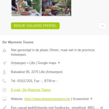
BEKIJK VOLLEDIG PROFIEL
De Warmste Teams
Niet gevestigd in de plaats Olmen, maar wel in de provincie
Antwerpen.
Antwerpen
»
Lille
|
Google maps
▼
Balsakker 85
,
2275
Lille
(
Antwerpen
)
Tel:
033117203
, Fax:
-
, BTW-nr:
-
E-mail › De Warmste Teams
Website:
https://www.dewarmsteteams.be
|
Screenshot
▼
Een casual bedrijfsfeestje met foodtrucks, streetfood, BBQ, ... of