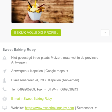
BEKIJK VOLLEDIG PROFIEL
Sweet Baking Ruby
Niet gevestigd in de plaats Muizen, maar wel in de provincie
Antwerpen.
Antwerpen
»
Kapellen
|
Google maps
▼
Claessensdreef 94
,
2950
Kapellen
(
Antwerpen
)
Tel:
0499205989
, Fax:
-
, BTW-nr:
0669538243
E-mail › Sweet Baking Ruby
Website:
https://www.sweetbakingruby.com
|
Screenshot
▼