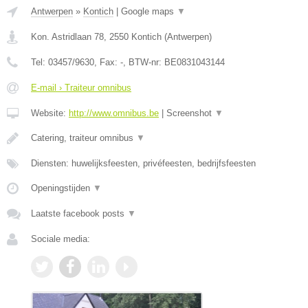
Antwerpen
»
Kontich
|
Google maps
▼
Kon. Astridlaan 78
,
2550
Kontich
(
Antwerpen
)
Tel:
03457/9630
, Fax:
-
, BTW-nr:
BE0831043144
E-mail › Traiteur omnibus
Website:
http://www.omnibus.be
|
Screenshot
▼
Catering, traiteur omnibus
▼
Diensten: huwelijksfeesten, privéfeesten, bedrijfsfeesten
Openingstijden
▼
Laatste facebook posts
▼
Sociale media: