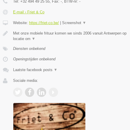
Tel:
+32 494 49 25 55
, Fax:
-
, BTW-nr:
-
E-mail › Friet & Co
Website:
https://friet-co.be/
|
Screenshot
▼
Met onze mobiele frituur komen we sinds 2006 vanuit Antwerpen op
locatie om
▼
Diensten onbekend
Openingstijden onbekend
Laatste facebook posts
▼
Sociale media: