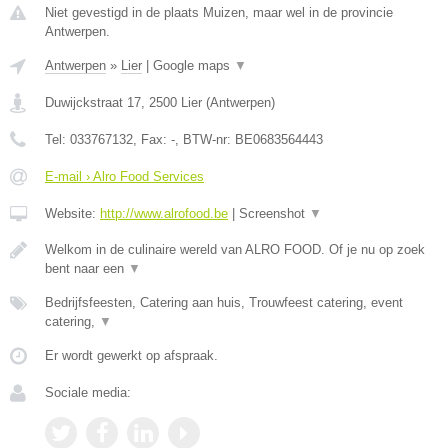
Niet gevestigd in de plaats Muizen, maar wel in de provincie
Antwerpen.
Antwerpen
»
Lier
|
Google maps
▼
Duwijckstraat 17
,
2500
Lier
(
Antwerpen
)
Tel:
033767132
, Fax:
-
, BTW-nr:
BE0683564443
E-mail › Alro Food Services
Website:
http://www.alrofood.be
|
Screenshot
▼
Welkom in de culinaire wereld van ALRO FOOD. Of je nu op zoek
bent naar een
▼
Bedrijfsfeesten, Catering aan huis, Trouwfeest catering, event
catering,
▼
Er wordt gewerkt op afspraak.
Sociale media: