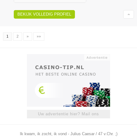
BEKIJK VOLLEDIG PROFIEL
1
2
»
»»
Uw advertentie hier? Mail ons
Ik kwam, ik zocht, ik vond - Julius Caesar / 47 v.Chr. ;)