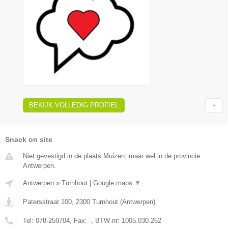
BEKIJK VOLLEDIG PROFIEL
Snack on site
Niet gevestigd in de plaats Muizen, maar wel in de provincie
Antwerpen.
Antwerpen
»
Turnhout
|
Google maps
▼
Patersstraat 100
,
2300
Turnhout
(
Antwerpen
)
Tel:
078-259704
, Fax:
-
, BTW-nr:
1005.030.262