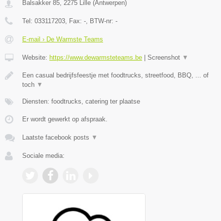
Balsakker 85
,
2275
Lille
(
Antwerpen
)
Tel:
033117203
, Fax:
-
, BTW-nr:
-
E-mail › De Warmste Teams
Website:
https://www.dewarmsteteams.be
|
Screenshot
▼
Een casual bedrijfsfeestje met foodtrucks, streetfood, BBQ, ... of
toch
▼
Diensten: foodtrucks, catering ter plaatse
Er wordt gewerkt op afspraak.
Laatste facebook posts
▼
Sociale media: