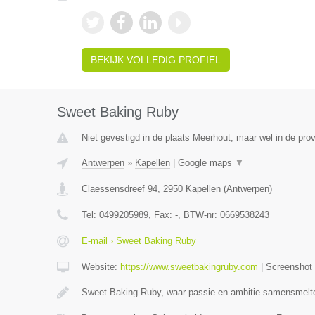
BEKIJK VOLLEDIG PROFIEL
Sweet Baking Ruby
Niet gevestigd in de plaats Meerhout, maar wel in de pro
Antwerpen
»
Kapellen
|
Google maps
▼
Claessensdreef 94
,
2950
Kapellen
(
Antwerpen
)
Tel:
0499205989
, Fax:
-
, BTW-nr:
0669538243
E-mail › Sweet Baking Ruby
Website:
https://www.sweetbakingruby.com
|
Screenshot
Sweet Baking Ruby, waar passie en ambitie samensmelt