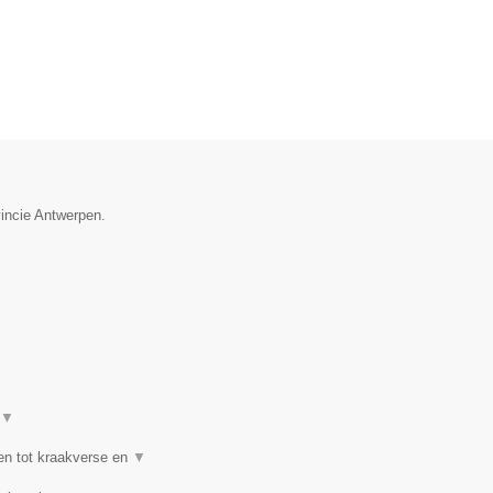
vincie Antwerpen.
▼
en tot kraakverse en
▼