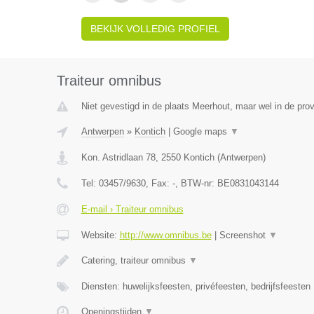
BEKIJK VOLLEDIG PROFIEL
Traiteur omnibus
Niet gevestigd in de plaats Meerhout, maar wel in de pro
Antwerpen
»
Kontich
|
Google maps
▼
Kon. Astridlaan 78
,
2550
Kontich
(
Antwerpen
)
Tel:
03457/9630
, Fax:
-
, BTW-nr:
BE0831043144
E-mail › Traiteur omnibus
Website:
http://www.omnibus.be
|
Screenshot
▼
Catering, traiteur omnibus
▼
Diensten: huwelijksfeesten, privéfeesten, bedrijfsfeesten
Openingstijden
▼