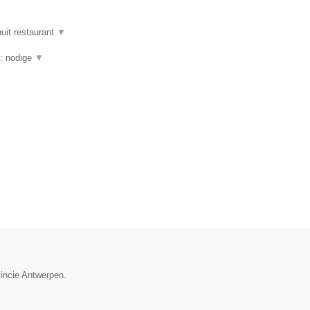
uit restaurant
▼
g: nodige
▼
vincie Antwerpen.