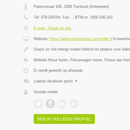
Patersstraat 100
,
2300
Turnhout
(
Antwerpen
)
Tel:
078-259704
, Fax:
-
, BTW-nr:
1005.030.262
E-mail › Snack on site
Website:
https://www.snackonsite.com/nl-be/
|
Screensh
Snack on site brengt mobiel frietkot ter plaatse voor ied
Mobiele frituur huren, Frituurwagen huren, Frituur aan h
Er wordt gewerkt op afspraak.
Laatste facebook posts
▼
Sociale media:
BEKIJK VOLLEDIG PROFIEL