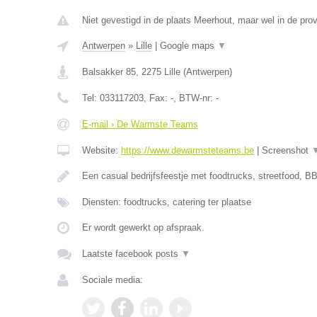
Niet gevestigd in de plaats Meerhout, maar wel in de pro
Antwerpen
»
Lille
|
Google maps
▼
Balsakker 85
,
2275
Lille
(
Antwerpen
)
Tel:
033117203
, Fax:
-
, BTW-nr:
-
E-mail › De Warmste Teams
Website:
https://www.dewarmsteteams.be
|
Screenshot
Een casual bedrijfsfeestje met foodtrucks, streetfood, BB
Diensten: foodtrucks, catering ter plaatse
Er wordt gewerkt op afspraak.
Laatste facebook posts
▼
Sociale media: