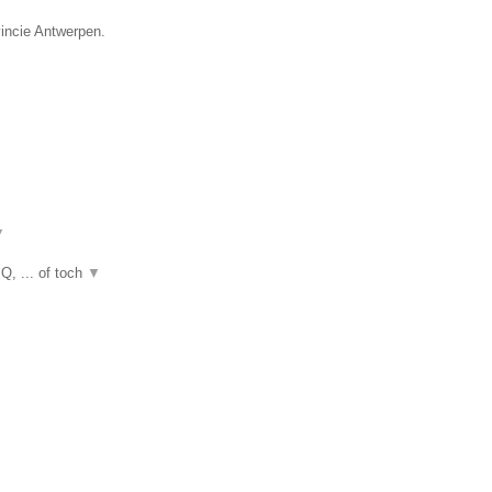
vincie Antwerpen.
▼
Q, ... of toch
▼