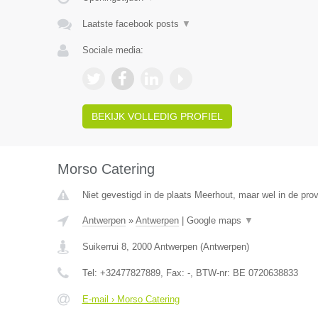
Laatste facebook posts
▼
Sociale media:
BEKIJK VOLLEDIG PROFIEL
Morso Catering
Niet gevestigd in de plaats Meerhout, maar wel in de pro
Antwerpen
»
Antwerpen
|
Google maps
▼
Suikerrui 8
,
2000
Antwerpen
(
Antwerpen
)
Tel:
+32477827889
, Fax:
-
, BTW-nr:
BE 0720638833
E-mail › Morso Catering