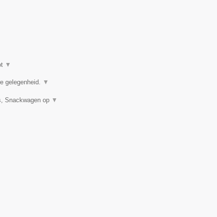
ot
▼
ere gelegenheid.
▼
uis, Snackwagen op
▼