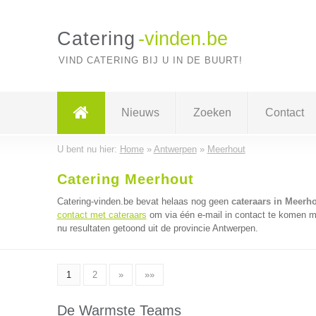
Catering
-vinden.be
VIND CATERING BIJ U IN DE BUURT!
Nieuws
Zoeken
Contact
U bent nu hier:
Home
»
Antwerpen
»
Meerhout
Catering Meerhout
Catering-vinden.be bevat helaas nog geen
cateraars in Meerh
contact met cateraars
om via één e-mail in contact te komen me
nu resultaten getoond uit de provincie Antwerpen.
1
2
»
»»
De Warmste Teams