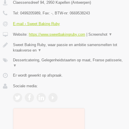
Claessensdreef 94
,
2950
Kapellen
(
Antwerpen
)
Tel:
0499205989
, Fax:
-
, BTW-nr:
0669538243
E-mail › Sweet Baking Ruby
Website:
https://www.sweetbakingruby.com
|
Screenshot
▼
Sweet Baking Ruby, waar passie en ambitie samensmelten tot
kraakverse en
▼
Dessertcatering, Gelegenheidstaarten op maat, Franse patisserie,
▼
Er wordt gewerkt op afspraak.
Sociale media: