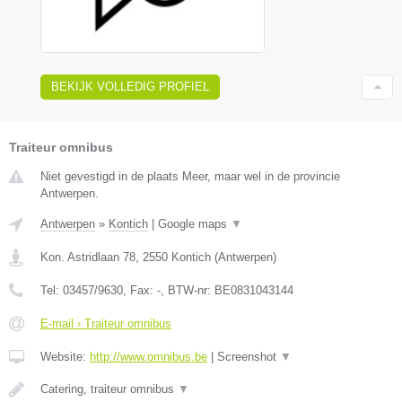
BEKIJK VOLLEDIG PROFIEL
Traiteur omnibus
Niet gevestigd in de plaats Meer, maar wel in de provincie
Antwerpen.
Antwerpen
»
Kontich
|
Google maps
▼
Kon. Astridlaan 78
,
2550
Kontich
(
Antwerpen
)
Tel:
03457/9630
, Fax:
-
, BTW-nr:
BE0831043144
E-mail › Traiteur omnibus
Website:
http://www.omnibus.be
|
Screenshot
▼
Catering, traiteur omnibus
▼