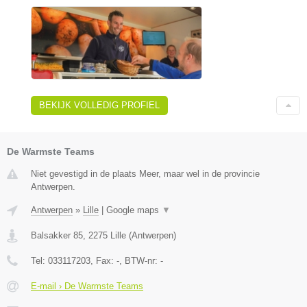
BEKIJK VOLLEDIG PROFIEL
De Warmste Teams
Niet gevestigd in de plaats Meer, maar wel in de provincie
Antwerpen.
Antwerpen
»
Lille
|
Google maps
▼
Balsakker 85
,
2275
Lille
(
Antwerpen
)
Tel:
033117203
, Fax:
-
, BTW-nr:
-
E-mail › De Warmste Teams