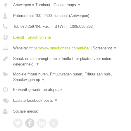
Antwerpen
»
Turnhout
|
Google maps
▼
Patersstraat 100
,
2300
Turnhout
(
Antwerpen
)
Tel:
078-259704
, Fax:
-
, BTW-nr:
1005.030.262
E-mail › Snack on site
Website:
https://www.snackonsite.com/nl-be/
|
Screenshot
▼
Snack on site brengt mobiel frietkot ter plaatse voor iedere
gelegenheid.
▼
Mobiele frituur huren, Frituurwagen huren, Frituur aan huis,
Snackwagen op
▼
Er wordt gewerkt op afspraak.
Laatste facebook posts
▼
Sociale media: