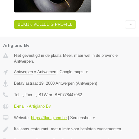
BEKIJK VOLLEDIG PROFIEL
Artigiano Bv
Niet gevestigd in de plaats Meer, maar wel in de provincie
Antwerpen.
Antwerpen
»
Antwerpen
|
Google maps
▼
Bataviastraat 19
,
2000
Antwerpen
(
Antwerpen
)
Tel:
-
, Fax:
-
, BTW-nr:
BE0778447962
E-mail › Artigiano Bv
Website:
https://Ilartigiano.be
|
Screenshot
▼
Italiaans restaurant, met ruimte voor besloten evenementen.