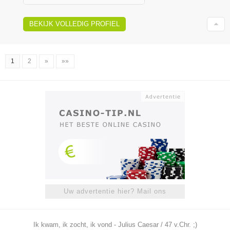
BEKIJK VOLLEDIG PROFIEL
1
2
»
»»
Uw advertentie hier? Mail ons
Ik kwam, ik zocht, ik vond - Julius Caesar / 47 v.Chr. ;)