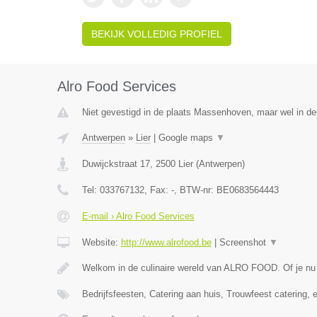
BEKIJK VOLLEDIG PROFIEL
Alro Food Services
Niet gevestigd in de plaats Massenhoven, maar wel in de
Antwerpen
»
Lier
|
Google maps
▼
Duwijckstraat 17
,
2500
Lier
(
Antwerpen
)
Tel:
033767132
, Fax:
-
, BTW-nr:
BE0683564443
E-mail › Alro Food Services
Website:
http://www.alrofood.be
|
Screenshot
▼
Welkom in de culinaire wereld van ALRO FOOD. Of je nu
Bedrijfsfeesten, Catering aan huis, Trouwfeest catering, 