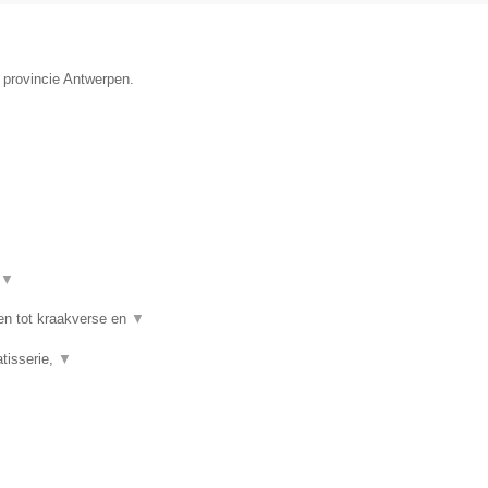
 provincie Antwerpen.
▼
en tot kraakverse en
▼
tisserie,
▼