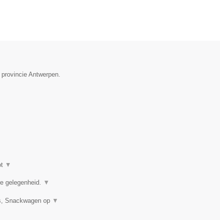
 provincie Antwerpen.
ot
▼
ere gelegenheid.
▼
uis, Snackwagen op
▼