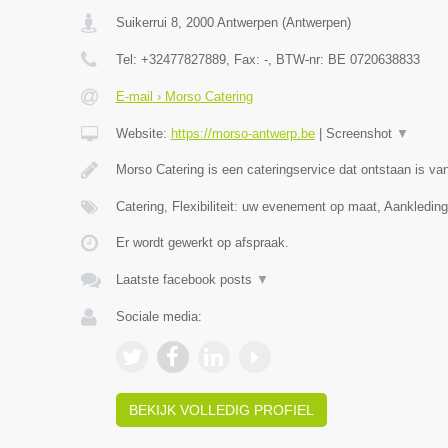
Suikerrui 8
,
2000
Antwerpen
(
Antwerpen
)
Tel:
+32477827889
, Fax:
-
, BTW-nr:
BE 0720638833
E-mail › Morso Catering
Website:
https://morso-antwerp.be
|
Screenshot
▼
Morso Catering is een cateringservice dat ontstaan is van
Catering, Flexibiliteit: uw evenement op maat, Aankledin
Er wordt gewerkt op afspraak.
Laatste facebook posts
▼
Sociale media:
BEKIJK VOLLEDIG PROFIEL