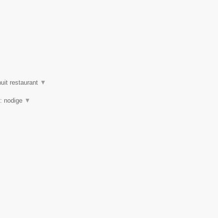
uit restaurant
▼
g: nodige
▼