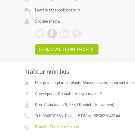
Laatste facebook posts
▼
Sociale media:
BEKIJK VOLLEDIG PROFIEL
Traiteur omnibus
Niet gevestigd in de plaats Massenhoven, maar wel in de
Antwerpen
»
Kontich
|
Google maps
▼
Kon. Astridlaan 78
,
2550
Kontich
(
Antwerpen
)
Tel:
03457/9630
, Fax:
-
, BTW-nr:
BE0831043144
E-mail › Traiteur omnibus