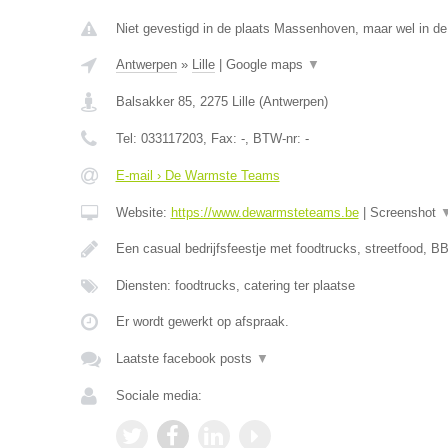
Niet gevestigd in de plaats Massenhoven, maar wel in de
Antwerpen
»
Lille
|
Google maps
▼
Balsakker 85
,
2275
Lille
(
Antwerpen
)
Tel:
033117203
, Fax:
-
, BTW-nr:
-
E-mail › De Warmste Teams
Website:
https://www.dewarmsteteams.be
|
Screenshot
Een casual bedrijfsfeestje met foodtrucks, streetfood, BB
Diensten: foodtrucks, catering ter plaatse
Er wordt gewerkt op afspraak.
Laatste facebook posts
▼
Sociale media: