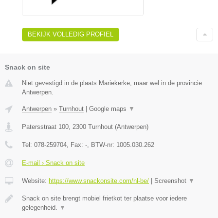
BEKIJK VOLLEDIG PROFIEL
Snack on site
Niet gevestigd in de plaats Mariekerke, maar wel in de provincie
Antwerpen.
Antwerpen
»
Turnhout
|
Google maps
▼
Patersstraat 100
,
2300
Turnhout
(
Antwerpen
)
Tel:
078-259704
, Fax:
-
, BTW-nr:
1005.030.262
E-mail › Snack on site
Website:
https://www.snackonsite.com/nl-be/
|
Screenshot
▼
Snack on site brengt mobiel frietkot ter plaatse voor iedere
gelegenheid.
▼