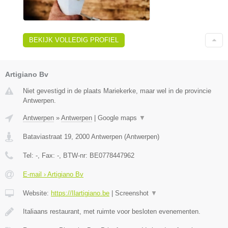
BEKIJK VOLLEDIG PROFIEL
Artigiano Bv
Niet gevestigd in de plaats Mariekerke, maar wel in de provincie
Antwerpen.
Antwerpen
»
Antwerpen
|
Google maps
▼
Bataviastraat 19
,
2000
Antwerpen
(
Antwerpen
)
Tel:
-
, Fax:
-
, BTW-nr:
BE0778447962
E-mail › Artigiano Bv
Website:
https://Ilartigiano.be
|
Screenshot
▼
Italiaans restaurant, met ruimte voor besloten evenementen.