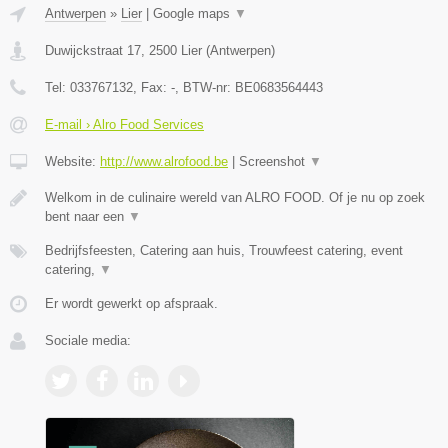
Antwerpen
»
Lier
|
Google maps
▼
Duwijckstraat 17
,
2500
Lier
(
Antwerpen
)
Tel:
033767132
, Fax:
-
, BTW-nr:
BE0683564443
E-mail › Alro Food Services
Website:
http://www.alrofood.be
|
Screenshot
▼
Welkom in de culinaire wereld van ALRO FOOD. Of je nu op zoek
bent naar een
▼
Bedrijfsfeesten, Catering aan huis, Trouwfeest catering, event
catering,
▼
Er wordt gewerkt op afspraak.
Sociale media: