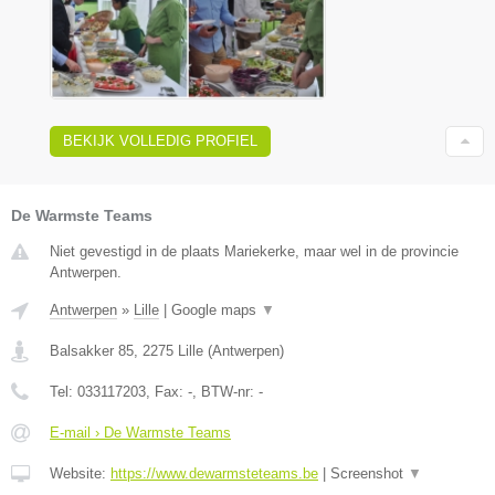
BEKIJK VOLLEDIG PROFIEL
De Warmste Teams
Niet gevestigd in de plaats Mariekerke, maar wel in de provincie
Antwerpen.
Antwerpen
»
Lille
|
Google maps
▼
Balsakker 85
,
2275
Lille
(
Antwerpen
)
Tel:
033117203
, Fax:
-
, BTW-nr:
-
E-mail › De Warmste Teams
Website:
https://www.dewarmsteteams.be
|
Screenshot
▼