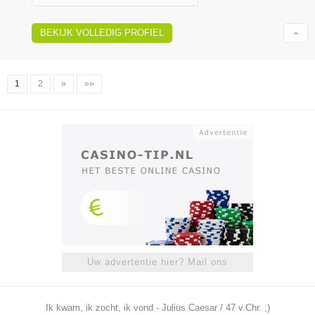
BEKIJK VOLLEDIG PROFIEL
1
2
»
»»
Uw advertentie hier? Mail ons
Ik kwam, ik zocht, ik vond - Julius Caesar / 47 v.Chr. ;)