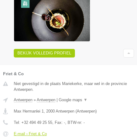
BEKIJK VOLLEDIG PROFIEL
Friet & Co
Niet gevestigd in de plaats Mariekerke, maar wel in de provincie
Antwerpen.
Antwerpen
»
Antwerpen
|
Google maps
▼
Max Hermanlei 1
,
2000
Antwerpen
(
Antwerpen
)
Tel:
+32 494 49 25 55
, Fax:
-
, BTW-nr:
-
E-mail › Friet & Co