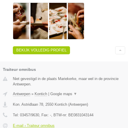
BEKIJK VOLLEDIG PROFIEL
Traiteur omnibus
Niet gevestigd in de plaats Mariekerke, maar wel in de provincie
Antwerpen.
Antwerpen
»
Kontich
|
Google maps
▼
Kon. Astridlaan 78
,
2550
Kontich
(
Antwerpen
)
Tel:
03457/9630
, Fax:
-
, BTW-nr:
BE0831043144
E-mail › Traiteur omnibus