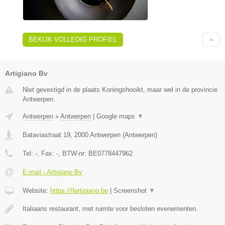
BEKIJK VOLLEDIG PROFIEL
Artigiano Bv
Niet gevestigd in de plaats Koningshooikt, maar wel in de provincie
Antwerpen.
Antwerpen
»
Antwerpen
|
Google maps
▼
Bataviastraat 19
,
2000
Antwerpen
(
Antwerpen
)
Tel:
-
, Fax:
-
, BTW-nr:
BE0778447962
E-mail › Artigiano Bv
Website:
https://Ilartigiano.be
|
Screenshot
▼
Italiaans restaurant, met ruimte voor besloten evenementen.