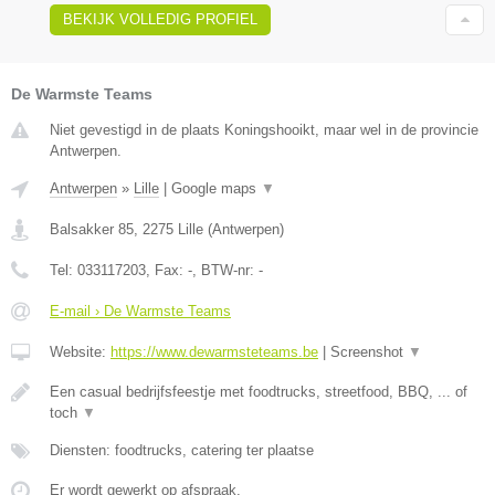
BEKIJK VOLLEDIG PROFIEL
De Warmste Teams
Niet gevestigd in de plaats Koningshooikt, maar wel in de provincie
Antwerpen.
Antwerpen
»
Lille
|
Google maps
▼
Balsakker 85
,
2275
Lille
(
Antwerpen
)
Tel:
033117203
, Fax:
-
, BTW-nr:
-
E-mail › De Warmste Teams
Website:
https://www.dewarmsteteams.be
|
Screenshot
▼
Een casual bedrijfsfeestje met foodtrucks, streetfood, BBQ, ... of
toch
▼
Diensten: foodtrucks, catering ter plaatse
Er wordt gewerkt op afspraak.