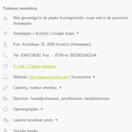
Traiteur omnibus
Niet gevestigd in de plaats Koningshooikt, maar wel in de provincie
Antwerpen.
Antwerpen
»
Kontich
|
Google maps
▼
Kon. Astridlaan 78
,
2550
Kontich
(
Antwerpen
)
Tel:
03457/9630
, Fax:
-
, BTW-nr:
BE0831043144
E-mail › Traiteur omnibus
Website:
http://www.omnibus.be
|
Screenshot
▼
Catering, traiteur omnibus
▼
Diensten: huwelijksfeesten, privéfeesten, bedrijfsfeesten
Openingstijden
▼
Laatste facebook posts
▼
Sociale media: