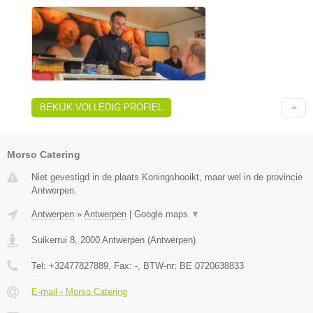
BEKIJK VOLLEDIG PROFIEL
Morso Catering
Niet gevestigd in de plaats Koningshooikt, maar wel in de provincie
Antwerpen.
Antwerpen
»
Antwerpen
|
Google maps
▼
Suikerrui 8
,
2000
Antwerpen
(
Antwerpen
)
Tel:
+32477827889
, Fax:
-
, BTW-nr:
BE 0720638833
E-mail › Morso Catering