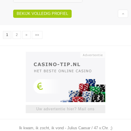
BEKIJK VOLLEDIG PROFIEL
1
2
»
»»
Uw advertentie hier? Mail ons
Ik kwam, ik zocht, ik vond - Julius Caesar / 47 v.Chr. ;)