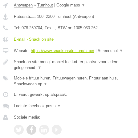
Antwerpen
»
Turnhout
|
Google maps
▼
Patersstraat 100
,
2300
Turnhout
(
Antwerpen
)
Tel:
078-259704
, Fax:
-
, BTW-nr:
1005.030.262
E-mail › Snack on site
Website:
https://www.snackonsite.com/nl-be/
|
Screenshot
▼
Snack on site brengt mobiel frietkot ter plaatse voor iedere
gelegenheid.
▼
Mobiele frituur huren, Frituurwagen huren, Frituur aan huis,
Snackwagen op
▼
Er wordt gewerkt op afspraak.
Laatste facebook posts
▼
Sociale media: