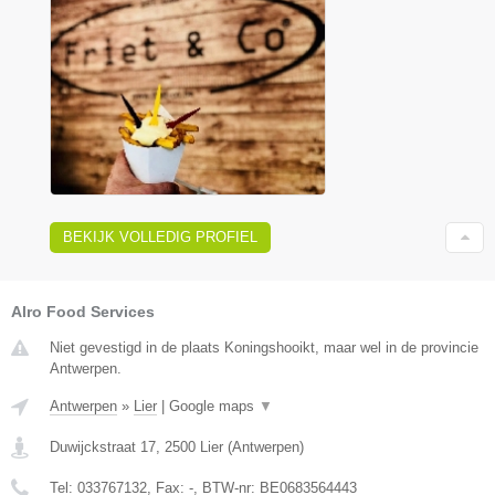
BEKIJK VOLLEDIG PROFIEL
Alro Food Services
Niet gevestigd in de plaats Koningshooikt, maar wel in de provincie
Antwerpen.
Antwerpen
»
Lier
|
Google maps
▼
Duwijckstraat 17
,
2500
Lier
(
Antwerpen
)
Tel:
033767132
, Fax:
-
, BTW-nr:
BE0683564443