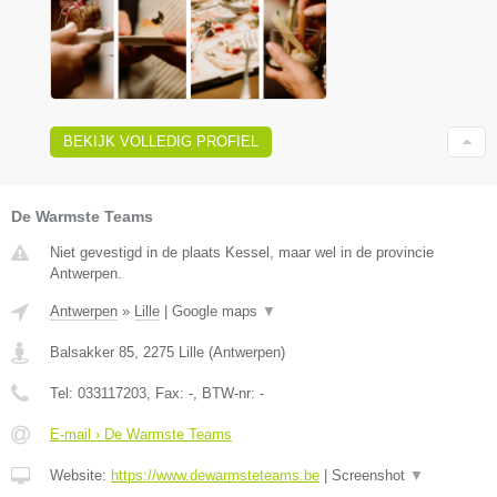
BEKIJK VOLLEDIG PROFIEL
De Warmste Teams
Niet gevestigd in de plaats Kessel, maar wel in de provincie
Antwerpen.
Antwerpen
»
Lille
|
Google maps
▼
Balsakker 85
,
2275
Lille
(
Antwerpen
)
Tel:
033117203
, Fax:
-
, BTW-nr:
-
E-mail › De Warmste Teams
Website:
https://www.dewarmsteteams.be
|
Screenshot
▼