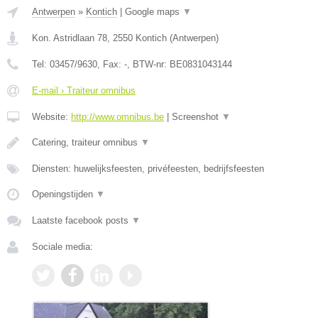
Antwerpen
»
Kontich
|
Google maps
▼
Kon. Astridlaan 78
,
2550
Kontich
(
Antwerpen
)
Tel:
03457/9630
, Fax:
-
, BTW-nr:
BE0831043144
E-mail › Traiteur omnibus
Website:
http://www.omnibus.be
|
Screenshot
▼
Catering, traiteur omnibus
▼
Diensten: huwelijksfeesten, privéfeesten, bedrijfsfeesten
Openingstijden
▼
Laatste facebook posts
▼
Sociale media: