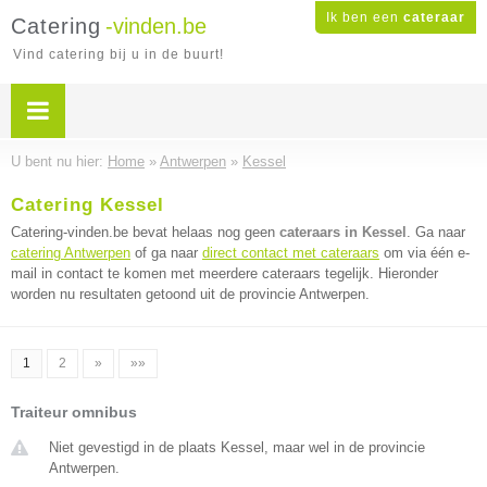
Ik ben een
cateraar
Catering
-vinden.be
Vind catering bij u in de buurt!
U bent nu hier:
Home
»
Antwerpen
»
Kessel
Catering Kessel
Catering-vinden.be bevat helaas nog geen
cateraars in Kessel
. Ga naar
catering Antwerpen
of ga naar
direct contact met cateraars
om via één e-
mail in contact te komen met meerdere cateraars tegelijk. Hieronder
worden nu resultaten getoond uit de provincie Antwerpen.
1
2
»
»»
Traiteur omnibus
Niet gevestigd in de plaats Kessel, maar wel in de provincie
Antwerpen.