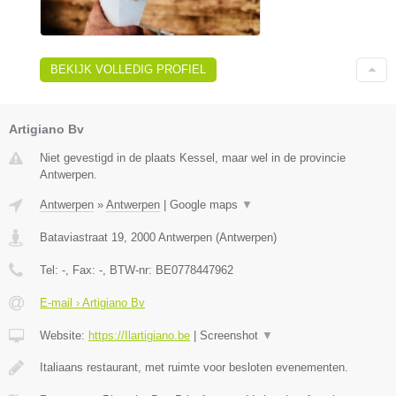
BEKIJK VOLLEDIG PROFIEL
Artigiano Bv
Niet gevestigd in de plaats Kessel, maar wel in de provincie
Antwerpen.
Antwerpen
»
Antwerpen
|
Google maps
▼
Bataviastraat 19
,
2000
Antwerpen
(
Antwerpen
)
Tel:
-
, Fax:
-
, BTW-nr:
BE0778447962
E-mail › Artigiano Bv
Website:
https://Ilartigiano.be
|
Screenshot
▼
Italiaans restaurant, met ruimte voor besloten evenementen.