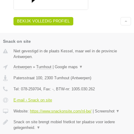
BEKIJK VOLLEDIG PROFIEL
Snack on site
Niet gevestigd in de plaats Kessel, maar wel in de provincie
Antwerpen.
Antwerpen
»
Turnhout
|
Google maps
▼
Patersstraat 100
,
2300
Turnhout
(
Antwerpen
)
Tel:
078-259704
, Fax:
-
, BTW-nr:
1005.030.262
E-mail › Snack on site
Website:
https://www.snackonsite.com/nl-be/
|
Screenshot
▼
Snack on site brengt mobiel frietkot ter plaatse voor iedere
gelegenheid.
▼