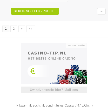
BEKIJK VOLLEDIG PROFIEL
1
2
»
»»
Uw advertentie hier? Mail ons
Ik kwam, ik zocht, ik vond - Julius Caesar / 47 v.Chr. ;)