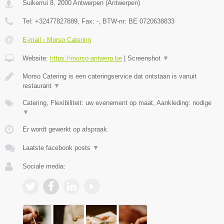
Suikerrui 8
,
2000
Antwerpen
(
Antwerpen
)
Tel:
+32477827889
, Fax:
-
, BTW-nr:
BE 0720638833
E-mail › Morso Catering
Website:
https://morso-antwerp.be
|
Screenshot
▼
Morso Catering is een cateringservice dat ontstaan is vanuit
restaurant
▼
Catering, Flexibiliteit: uw evenement op maat, Aankleding: nodige
▼
Er wordt gewerkt op afspraak.
Laatste facebook posts
▼
Sociale media: