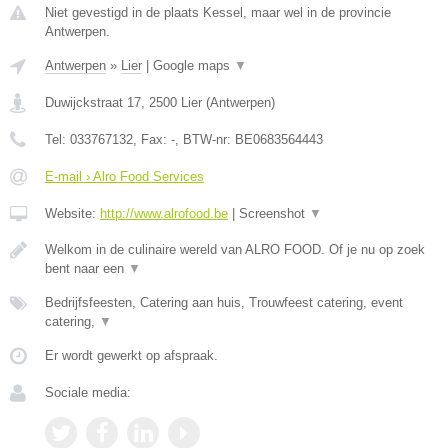
Niet gevestigd in de plaats Kessel, maar wel in de provincie
Antwerpen.
Antwerpen
»
Lier
|
Google maps
▼
Duwijckstraat 17
,
2500
Lier
(
Antwerpen
)
Tel:
033767132
, Fax:
-
, BTW-nr:
BE0683564443
E-mail › Alro Food Services
Website:
http://www.alrofood.be
|
Screenshot
▼
Welkom in de culinaire wereld van ALRO FOOD. Of je nu op zoek
bent naar een
▼
Bedrijfsfeesten, Catering aan huis, Trouwfeest catering, event
catering,
▼
Er wordt gewerkt op afspraak.
Sociale media: