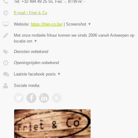
Tel:
+32 494 49 25 55
, Fax:
-
, BTW-nr:
-
E-mail › Friet & Co
Website:
https://friet-co.be/
|
Screenshot
▼
Met onze mobiele frituur komen we sinds 2006 vanuit Antwerpen op
locatie om
▼
Diensten onbekend
Openingstijden onbekend
Laatste facebook posts
▼
Sociale media: