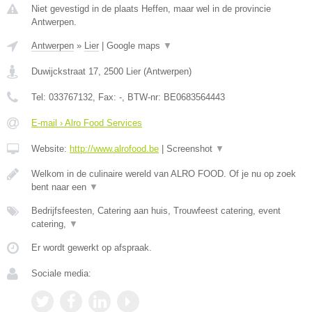
Niet gevestigd in de plaats Heffen, maar wel in de provincie
Antwerpen.
Antwerpen
»
Lier
|
Google maps
▼
Duwijckstraat 17
,
2500
Lier
(
Antwerpen
)
Tel:
033767132
, Fax:
-
, BTW-nr:
BE0683564443
E-mail › Alro Food Services
Website:
http://www.alrofood.be
|
Screenshot
▼
Welkom in de culinaire wereld van ALRO FOOD. Of je nu op zoek
bent naar een
▼
Bedrijfsfeesten, Catering aan huis, Trouwfeest catering, event
catering,
▼
Er wordt gewerkt op afspraak.
Sociale media: