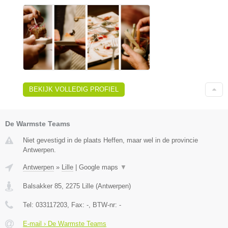
BEKIJK VOLLEDIG PROFIEL
De Warmste Teams
Niet gevestigd in de plaats Heffen, maar wel in de provincie
Antwerpen.
Antwerpen
»
Lille
|
Google maps
▼
Balsakker 85
,
2275
Lille
(
Antwerpen
)
Tel:
033117203
, Fax:
-
, BTW-nr:
-
E-mail › De Warmste Teams