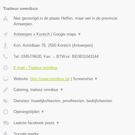
Traiteur omnibus
Niet gevestigd in de plaats Heffen, maar wel in de provincie
Antwerpen.
Antwerpen
»
Kontich
|
Google maps
▼
Kon. Astridlaan 78
,
2550
Kontich
(
Antwerpen
)
Tel:
03457/9630
, Fax:
-
, BTW-nr:
BE0831043144
E-mail › Traiteur omnibus
Website:
http://www.omnibus.be
|
Screenshot
▼
Catering, traiteur omnibus
▼
Diensten: huwelijksfeesten, privéfeesten, bedrijfsfeesten
Openingstijden
▼
Laatste facebook posts
▼
Sociale media: