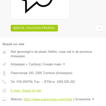
BEKIJK VOLLEDIG PROFIEL
Snack on site
Niet gevestigd in de plaats Heffen, maar wel in de provincie
Antwerpen.
Antwerpen
»
Turnhout
|
Google maps
▼
Patersstraat 100
,
2300
Turnhout
(
Antwerpen
)
Tel:
078-259704
, Fax:
-
, BTW-nr:
1005.030.262
E-mail › Snack on site
Website:
https://www.snackonsite.com/nl-be/
|
Screenshot
▼