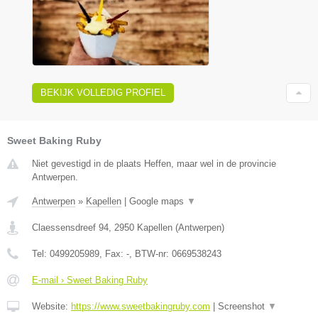
BEKIJK VOLLEDIG PROFIEL
Sweet Baking Ruby
Niet gevestigd in de plaats Heffen, maar wel in de provincie
Antwerpen.
Antwerpen
»
Kapellen
|
Google maps
▼
Claessensdreef 94
,
2950
Kapellen
(
Antwerpen
)
Tel:
0499205989
, Fax:
-
, BTW-nr:
0669538243
E-mail › Sweet Baking Ruby
Website:
https://www.sweetbakingruby.com
|
Screenshot
▼