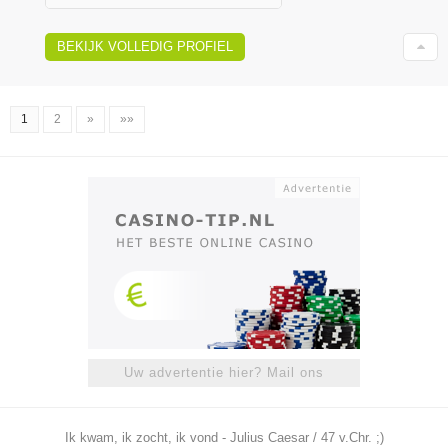
BEKIJK VOLLEDIG PROFIEL
1
2
»
»»
Uw advertentie hier? Mail ons
Ik kwam, ik zocht, ik vond - Julius Caesar / 47 v.Chr. ;)