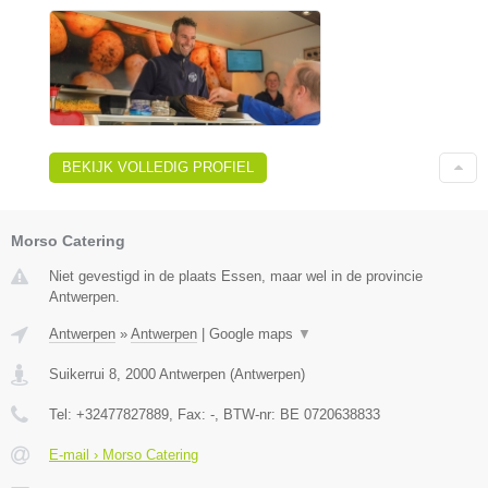
BEKIJK VOLLEDIG PROFIEL
Morso Catering
Niet gevestigd in de plaats Essen, maar wel in de provincie
Antwerpen.
Antwerpen
»
Antwerpen
|
Google maps
▼
Suikerrui 8
,
2000
Antwerpen
(
Antwerpen
)
Tel:
+32477827889
, Fax:
-
, BTW-nr:
BE 0720638833
E-mail › Morso Catering