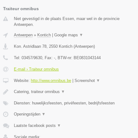
Traiteur omnibus
Niet gevestigd in de plaats Essen, maar wel in de provincie
Antwerpen.
Antwerpen
»
Kontich
|
Google maps
▼
Kon. Astridlaan 78
,
2550
Kontich
(
Antwerpen
)
Tel:
03457/9630
, Fax:
-
, BTW-nr:
BE0831043144
E-mail › Traiteur omnibus
Website:
http://www.omnibus.be
|
Screenshot
▼
Catering, traiteur omnibus
▼
Diensten: huwelijksfeesten, privéfeesten, bedrijfsfeesten
Openingstijden
▼
Laatste facebook posts
▼
Sociale media: