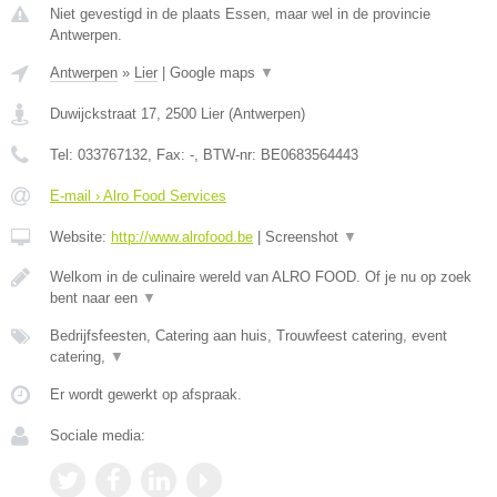
Niet gevestigd in de plaats Essen, maar wel in de provincie
Antwerpen.
Antwerpen
»
Lier
|
Google maps
▼
Duwijckstraat 17
,
2500
Lier
(
Antwerpen
)
Tel:
033767132
, Fax:
-
, BTW-nr:
BE0683564443
E-mail › Alro Food Services
Website:
http://www.alrofood.be
|
Screenshot
▼
Welkom in de culinaire wereld van ALRO FOOD. Of je nu op zoek
bent naar een
▼
Bedrijfsfeesten, Catering aan huis, Trouwfeest catering, event
catering,
▼
Er wordt gewerkt op afspraak.
Sociale media: