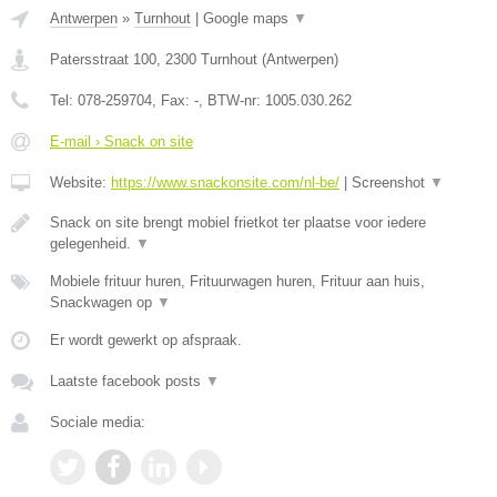
Antwerpen
»
Turnhout
|
Google maps
▼
Patersstraat 100
,
2300
Turnhout
(
Antwerpen
)
Tel:
078-259704
, Fax:
-
, BTW-nr:
1005.030.262
E-mail › Snack on site
Website:
https://www.snackonsite.com/nl-be/
|
Screenshot
▼
Snack on site brengt mobiel frietkot ter plaatse voor iedere
gelegenheid.
▼
Mobiele frituur huren, Frituurwagen huren, Frituur aan huis,
Snackwagen op
▼
Er wordt gewerkt op afspraak.
Laatste facebook posts
▼
Sociale media: