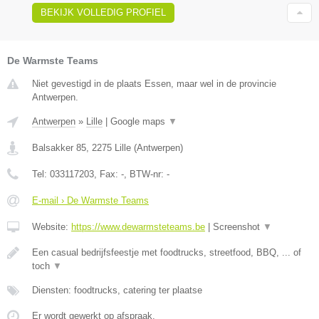
BEKIJK VOLLEDIG PROFIEL
De Warmste Teams
Niet gevestigd in de plaats Essen, maar wel in de provincie
Antwerpen.
Antwerpen
»
Lille
|
Google maps
▼
Balsakker 85
,
2275
Lille
(
Antwerpen
)
Tel:
033117203
, Fax:
-
, BTW-nr:
-
E-mail › De Warmste Teams
Website:
https://www.dewarmsteteams.be
|
Screenshot
▼
Een casual bedrijfsfeestje met foodtrucks, streetfood, BBQ, ... of
toch
▼
Diensten: foodtrucks, catering ter plaatse
Er wordt gewerkt op afspraak.