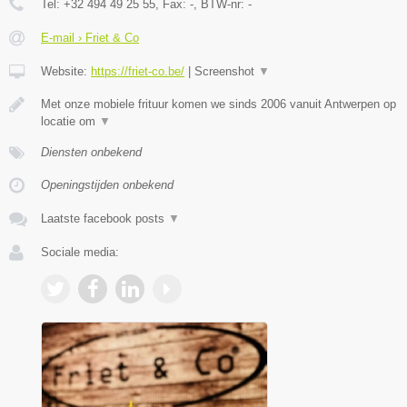
Tel:
+32 494 49 25 55
, Fax:
-
, BTW-nr:
-
E-mail › Friet & Co
Website:
https://friet-co.be/
|
Screenshot
▼
Met onze mobiele frituur komen we sinds 2006 vanuit Antwerpen op
locatie om
▼
Diensten onbekend
Openingstijden onbekend
Laatste facebook posts
▼
Sociale media: