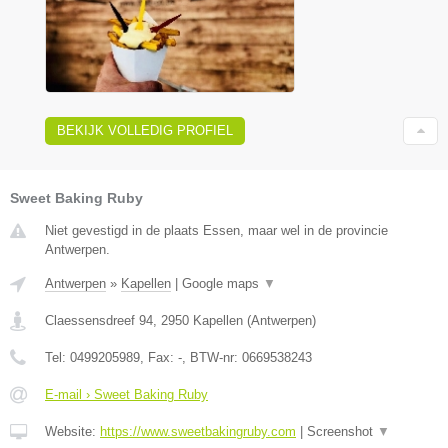
BEKIJK VOLLEDIG PROFIEL
Sweet Baking Ruby
Niet gevestigd in de plaats Essen, maar wel in de provincie
Antwerpen.
Antwerpen
»
Kapellen
|
Google maps
▼
Claessensdreef 94
,
2950
Kapellen
(
Antwerpen
)
Tel:
0499205989
, Fax:
-
, BTW-nr:
0669538243
E-mail › Sweet Baking Ruby
Website:
https://www.sweetbakingruby.com
|
Screenshot
▼