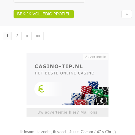
BEKIJK VOLLEDIG PROFIEL
1
2
»
»»
Uw advertentie hier? Mail ons
Ik kwam, ik zocht, ik vond - Julius Caesar / 47 v.Chr. ;)