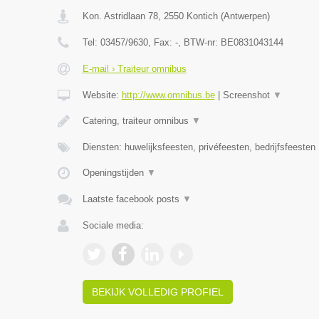
Kon. Astridlaan 78
,
2550
Kontich
(
Antwerpen
)
Tel:
03457/9630
, Fax:
-
, BTW-nr:
BE0831043144
E-mail › Traiteur omnibus
Website:
http://www.omnibus.be
|
Screenshot
▼
Catering, traiteur omnibus
▼
Diensten: huwelijksfeesten, privéfeesten, bedrijfsfeesten
Openingstijden
▼
Laatste facebook posts
▼
Sociale media:
BEKIJK VOLLEDIG PROFIEL