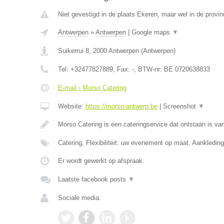
Niet gevestigd in de plaats Ekeren, maar wel in de provi
Antwerpen
»
Antwerpen
|
Google maps
▼
Suikerrui 8
,
2000
Antwerpen
(
Antwerpen
)
Tel:
+32477827889
, Fax:
-
, BTW-nr:
BE 0720638833
E-mail › Morso Catering
Website:
https://morso-antwerp.be
|
Screenshot
▼
Morso Catering is een cateringservice dat ontstaan is van
Catering, Flexibiliteit: uw evenement op maat, Aankledin
Er wordt gewerkt op afspraak.
Laatste facebook posts
▼
Sociale media: