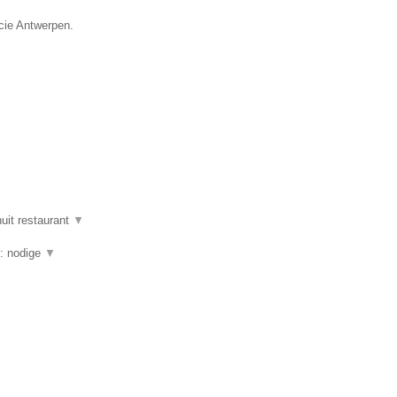
ncie Antwerpen.
uit restaurant
▼
g: nodige
▼