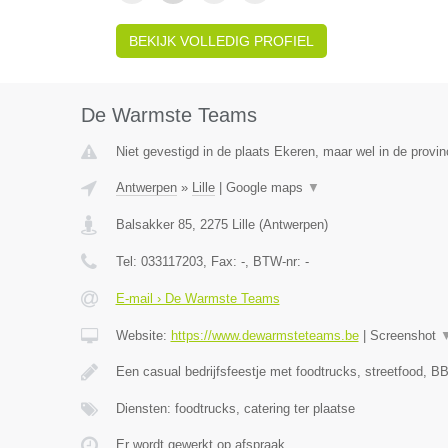
BEKIJK VOLLEDIG PROFIEL
De Warmste Teams
Niet gevestigd in de plaats Ekeren, maar wel in de provi
Antwerpen
»
Lille
|
Google maps
▼
Balsakker 85
,
2275
Lille
(
Antwerpen
)
Tel:
033117203
, Fax:
-
, BTW-nr:
-
E-mail › De Warmste Teams
Website:
https://www.dewarmsteteams.be
|
Screenshot
Een casual bedrijfsfeestje met foodtrucks, streetfood, BB
Diensten: foodtrucks, catering ter plaatse
Er wordt gewerkt op afspraak.