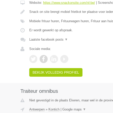
Website:
https://www.snackonsite.com/nl-be/
|
Screensh
Snack on site brengt mobiel frietkot ter plaatse voor ied
Mobiele frituur huren, Frituurwagen huren, Frituur aan h
Er wordt gewerkt op afspraak.
Laatste facebook posts
▼
Sociale media:
BEKIJK VOLLEDIG PROFIEL
Traiteur omnibus
Niet gevestigd in de plaats Ekeren, maar wel in de provi
Antwerpen
»
Kontich
|
Google maps
▼