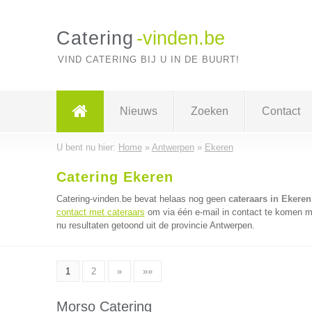
Catering
-vinden.be
VIND CATERING BIJ U IN DE BUURT!
Nieuws
Zoeken
Contact
U bent nu hier:
Home
»
Antwerpen
»
Ekeren
Catering Ekeren
Catering-vinden.be bevat helaas nog geen
cateraars in Ekeren
contact met cateraars
om via één e-mail in contact te komen me
nu resultaten getoond uit de provincie Antwerpen.
1
2
»
»»
Morso Catering