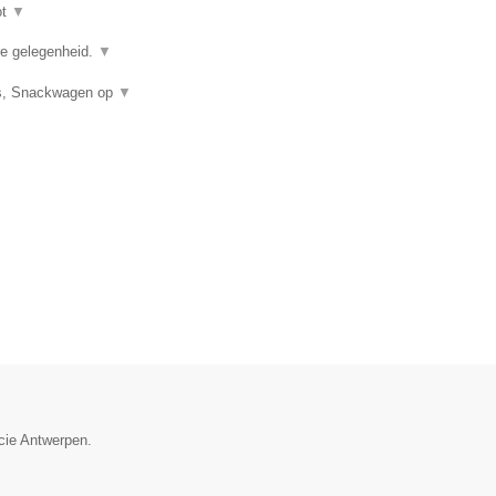
ot
▼
ere gelegenheid.
▼
uis, Snackwagen op
▼
ncie Antwerpen.