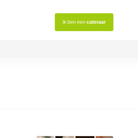
Ik ben een
cateraar