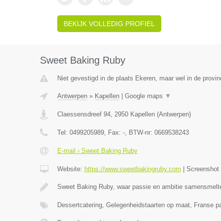
BEKIJK VOLLEDIG PROFIEL
Sweet Baking Ruby
Niet gevestigd in de plaats Ekeren, maar wel in de provi
Antwerpen
»
Kapellen
|
Google maps
▼
Claessensdreef 94
,
2950
Kapellen
(
Antwerpen
)
Tel:
0499205989
, Fax:
-
, BTW-nr:
0669538243
E-mail › Sweet Baking Ruby
Website:
https://www.sweetbakingruby.com
|
Screenshot
Sweet Baking Ruby, waar passie en ambitie samensmelt
Dessertcatering, Gelegenheidstaarten op maat, Franse pa