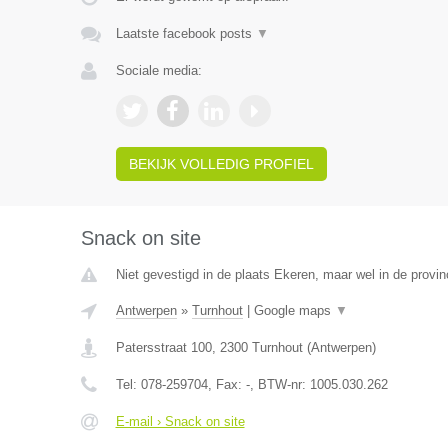
Laatste facebook posts
▼
Sociale media:
BEKIJK VOLLEDIG PROFIEL
Snack on site
Niet gevestigd in de plaats Ekeren, maar wel in de provi
Antwerpen
»
Turnhout
|
Google maps
▼
Patersstraat 100
,
2300
Turnhout
(
Antwerpen
)
Tel:
078-259704
, Fax:
-
, BTW-nr:
1005.030.262
E-mail › Snack on site