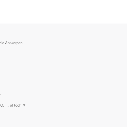
ncie Antwerpen.
▼
Q, ... of toch
▼