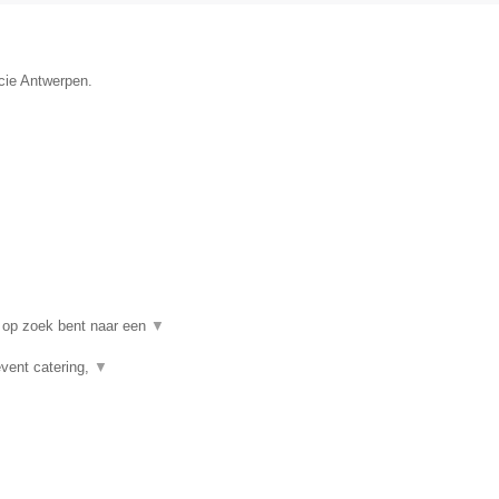
ncie Antwerpen.
 op zoek bent naar een
▼
event catering,
▼