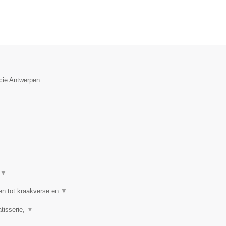
ncie Antwerpen.
▼
en tot kraakverse en
▼
tisserie,
▼