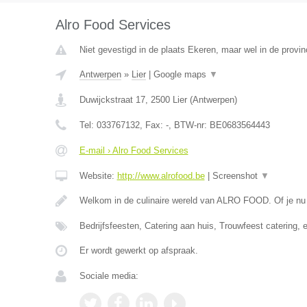
Alro Food Services
Niet gevestigd in de plaats Ekeren, maar wel in de provi
Antwerpen
»
Lier
|
Google maps
▼
Duwijckstraat 17
,
2500
Lier
(
Antwerpen
)
Tel:
033767132
, Fax:
-
, BTW-nr:
BE0683564443
E-mail › Alro Food Services
Website:
http://www.alrofood.be
|
Screenshot
▼
Welkom in de culinaire wereld van ALRO FOOD. Of je nu
Bedrijfsfeesten, Catering aan huis, Trouwfeest catering, 
Er wordt gewerkt op afspraak.
Sociale media: