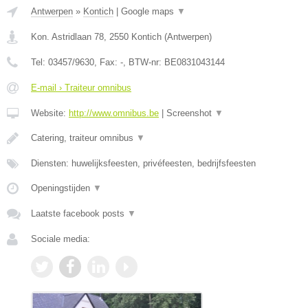
Antwerpen
»
Kontich
|
Google maps
▼
Kon. Astridlaan 78
,
2550
Kontich
(
Antwerpen
)
Tel:
03457/9630
, Fax:
-
, BTW-nr:
BE0831043144
E-mail › Traiteur omnibus
Website:
http://www.omnibus.be
|
Screenshot
▼
Catering, traiteur omnibus
▼
Diensten: huwelijksfeesten, privéfeesten, bedrijfsfeesten
Openingstijden
▼
Laatste facebook posts
▼
Sociale media: