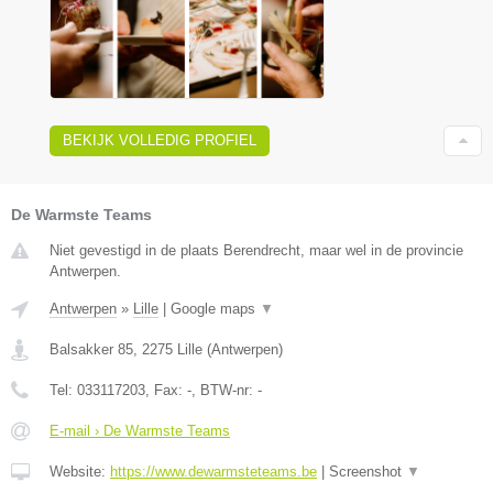
BEKIJK VOLLEDIG PROFIEL
De Warmste Teams
Niet gevestigd in de plaats Berendrecht, maar wel in de provincie
Antwerpen.
Antwerpen
»
Lille
|
Google maps
▼
Balsakker 85
,
2275
Lille
(
Antwerpen
)
Tel:
033117203
, Fax:
-
, BTW-nr:
-
E-mail › De Warmste Teams
Website:
https://www.dewarmsteteams.be
|
Screenshot
▼