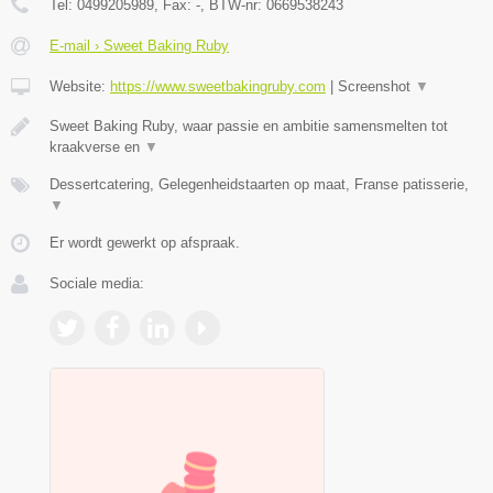
Tel:
0499205989
, Fax:
-
, BTW-nr:
0669538243
E-mail › Sweet Baking Ruby
Website:
https://www.sweetbakingruby.com
|
Screenshot
▼
Sweet Baking Ruby, waar passie en ambitie samensmelten tot
kraakverse en
▼
Dessertcatering, Gelegenheidstaarten op maat, Franse patisserie,
▼
Er wordt gewerkt op afspraak.
Sociale media: