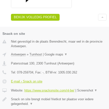
BEKIJK VOLLEDIG PROFIEL
Snack on site
Niet gevestigd in de plaats Berendrecht, maar wel in de provincie
Antwerpen.
Antwerpen
»
Turnhout
|
Google maps
▼
Patersstraat 100
,
2300
Turnhout
(
Antwerpen
)
Tel:
078-259704
, Fax:
-
, BTW-nr:
1005.030.262
E-mail › Snack on site
Website:
https://www.snackonsite.com/nl-be/
|
Screenshot
▼
Snack on site brengt mobiel frietkot ter plaatse voor iedere
gelegenheid.
▼