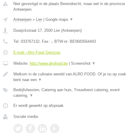
Niet gevestigd in de plaats Berendrecht, maar wel in de provincie
Antwerpen.
Antwerpen
»
Lier
|
Google maps
▼
Duwijckstraat 17
,
2500
Lier
(
Antwerpen
)
Tel:
033767132
, Fax:
-
, BTW-nr:
BE0683564443
E-mail › Alro Food Services
Website:
http://www.alrofood.be
|
Screenshot
▼
Welkom in de culinaire wereld van ALRO FOOD. Of je nu op zoek
bent naar een
▼
Bedrijfsfeesten, Catering aan huis, Trouwfeest catering, event
catering,
▼
Er wordt gewerkt op afspraak.
Sociale media: