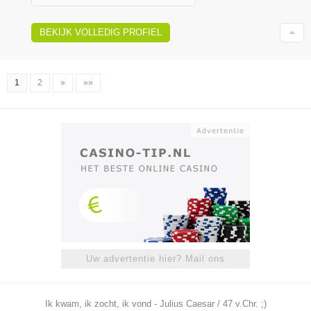
BEKIJK VOLLEDIG PROFIEL
1
2
»
»»
Uw advertentie hier? Mail ons
Ik kwam, ik zocht, ik vond - Julius Caesar / 47 v.Chr. ;)