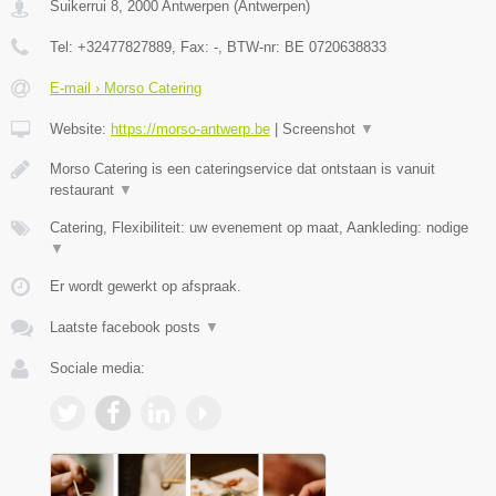
Suikerrui 8
,
2000
Antwerpen
(
Antwerpen
)
Tel:
+32477827889
, Fax:
-
, BTW-nr:
BE 0720638833
E-mail › Morso Catering
Website:
https://morso-antwerp.be
|
Screenshot
▼
Morso Catering is een cateringservice dat ontstaan is vanuit
restaurant
▼
Catering, Flexibiliteit: uw evenement op maat, Aankleding: nodige
▼
Er wordt gewerkt op afspraak.
Laatste facebook posts
▼
Sociale media: