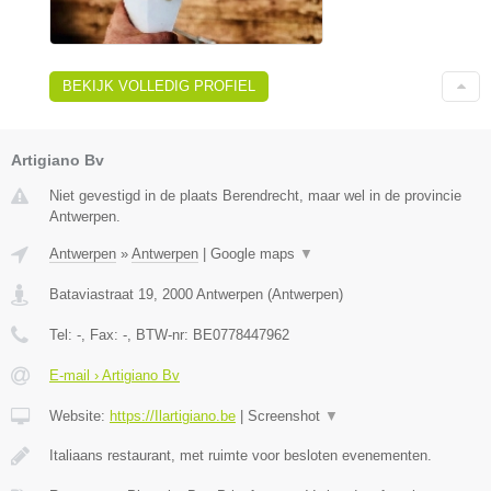
BEKIJK VOLLEDIG PROFIEL
Artigiano Bv
Niet gevestigd in de plaats Berendrecht, maar wel in de provincie
Antwerpen.
Antwerpen
»
Antwerpen
|
Google maps
▼
Bataviastraat 19
,
2000
Antwerpen
(
Antwerpen
)
Tel:
-
, Fax:
-
, BTW-nr:
BE0778447962
E-mail › Artigiano Bv
Website:
https://Ilartigiano.be
|
Screenshot
▼
Italiaans restaurant, met ruimte voor besloten evenementen.