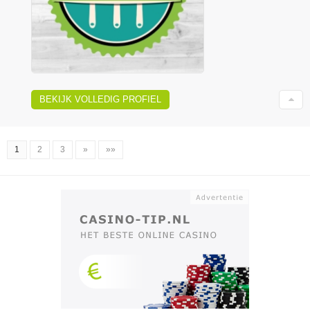
BEKIJK VOLLEDIG PROFIEL
1
2
3
»
»»