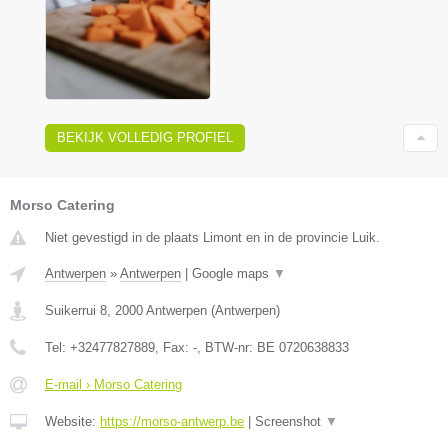
BEKIJK VOLLEDIG PROFIEL
Morso Catering
Niet gevestigd in de plaats Limont en in de provincie Luik.
Antwerpen
»
Antwerpen
|
Google maps
▼
Suikerrui 8
,
2000
Antwerpen
(
Antwerpen
)
Tel:
+32477827889
, Fax:
-
, BTW-nr:
BE 0720638833
E-mail › Morso Catering
Website:
https://morso-antwerp.be
|
Screenshot
▼