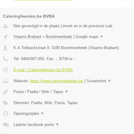
Cateringfeesten.be BVBA
Niet gevestigd in de plaats Limont en in de provincie Luik.
Vlaams-Brabant
»
Boortmeerbeek
|
Google maps
▼
K.A.Tobbackstraat 9
,
3190
Boortmeerbeek
(
Vlaams-Brabant
)
Tel:
0494/907.655
, Fax:
-
, BTW-nr:
-
E-mail › Cateringfeesten.be BVBA
Website:
https://www.cateringfeesten.be
|
Screenshot
▼
Pasta / Paella / Wok / Tapas
▼
Diensten: Paella, Wok, Pasta, Tapas
Openingstijden
▼
Laatste facebook posts
▼