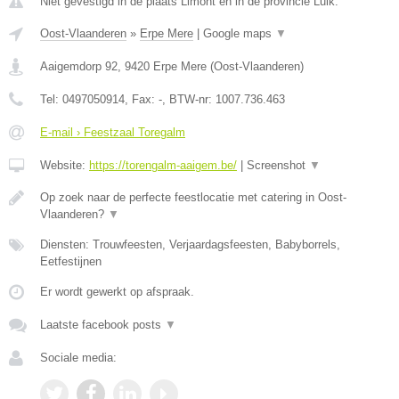
Niet gevestigd in de plaats Limont en in de provincie Luik.
Oost-Vlaanderen
»
Erpe Mere
|
Google maps
▼
Aaigemdorp 92
,
9420
Erpe Mere
(
Oost-Vlaanderen
)
Tel:
0497050914
, Fax:
-
, BTW-nr:
1007.736.463
E-mail › Feestzaal Toregalm
Website:
https://torengalm-aaigem.be/
|
Screenshot
▼
Op zoek naar de perfecte feestlocatie met catering in Oost-
Vlaanderen?
▼
Diensten: Trouwfeesten, Verjaardagsfeesten, Babyborrels,
Eetfestijnen
Er wordt gewerkt op afspraak.
Laatste facebook posts
▼
Sociale media: