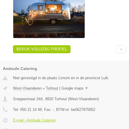
BEKIJK VOLLEDIG PROFIEL
Amitude Catering
Niet gevestigd in de plaats Limont en in de provincie Luik.
West-Vlaanderen
»
Torhout
|
Google maps
▼
Sneppestraat 24A
,
8820
Torhout
(
West-Vlaanderen
)
Tel:
050 21 14 48
, Fax:
-
, BTW-nr:
be0627875852
E-mail › Amitude Catering