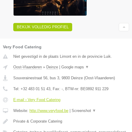
BEKIJK VOLLEDIG PROFIEL
Very Food Catering
Niet gevestigd in de plaats Limont en in de provincie Luik.
Oost-Vlaanderen
»
Deinze
|
Google maps
▼
Souverainestraat 56, bus 3
,
9800
Deinze
(
Oost-Vlaanderen
)
Tel:
+32 483 01 51 43
, Fax:
-
, BTW-nr:
BE0892 911 229
E-mail › Very Food Catering
Website:
http://www.veryfood.be
|
Screenshot
▼
Private & Corporate Catering