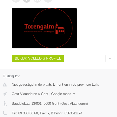
BEKIJK VOLLEDIG PROFIEL
Gulzig bv
Niet gevestigd in de plaats Limont en in de provincie Luik.
Oost-Vlaanderen
»
Gent
|
Google maps
▼
Baudelokaai 13/001
,
9000
Gent
(
Oost-Vlaanderen
)
Tel:
09 330 08 60
, Fax:
-
, BTW-nr:
0563611174