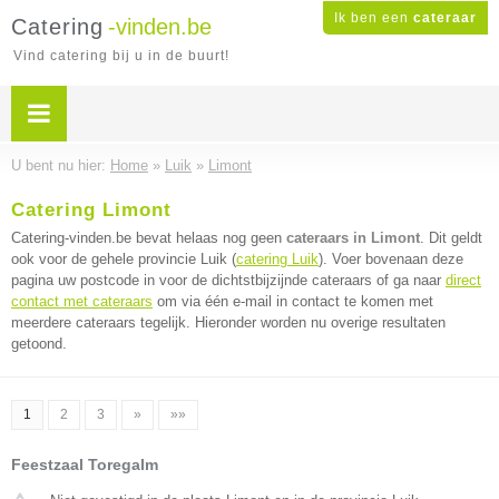
Ik ben een
cateraar
Catering
-vinden.be
Vind catering bij u in de buurt!
U bent nu hier:
Home
»
Luik
»
Limont
Catering Limont
Catering-vinden.be bevat helaas nog geen
cateraars in Limont
. Dit geldt
ook voor de gehele provincie Luik (
catering Luik
). Voer bovenaan deze
pagina uw postcode in voor de dichtstbijzijnde cateraars of ga naar
direct
contact met cateraars
om via één e-mail in contact te komen met
meerdere cateraars tegelijk. Hieronder worden nu overige resultaten
getoond.
1
2
3
»
»»
Feestzaal Toregalm