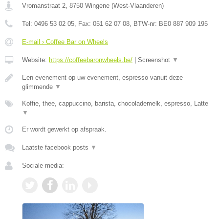
Vromanstraat 2
,
8750
Wingene
(
West-Vlaanderen
)
Tel:
0496 53 02 05
, Fax:
051 62 07 08
, BTW-nr:
BE0 887 909 195
E-mail › Coffee Bar on Wheels
Website:
https://coffeebaronwheels.be/
|
Screenshot
▼
Een evenement op uw evenement, espresso vanuit deze
glimmende
▼
Koffie, thee, cappuccino, barista, chocolademelk, espresso, Latte
▼
Er wordt gewerkt op afspraak.
Laatste facebook posts
▼
Sociale media: