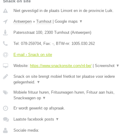
Snack on site
Niet gevestigd in de plaats Limont en in de provincie Luik.
Antwerpen
»
Turnhout
|
Google maps
▼
Patersstraat 100
,
2300
Turnhout
(
Antwerpen
)
Tel:
078-259704
, Fax:
-
, BTW-nr:
1005.030.262
E-mail › Snack on site
Website:
https://www.snackonsite.com/nl-be/
|
Screenshot
▼
Snack on site brengt mobiel frietkot ter plaatse voor iedere
gelegenheid.
▼
Mobiele frituur huren, Frituurwagen huren, Frituur aan huis,
Snackwagen op
▼
Er wordt gewerkt op afspraak.
Laatste facebook posts
▼
Sociale media: