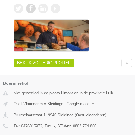
BEKIJK VOLLEDIG PROFIEL
Boerinnehof
Niet gevestigd in de plaats Limont en in de provincie Luik.
Oost-Vlaanderen
»
Sleidinge
|
Google maps
▼
Pruimelaarstraat 1
,
9940
Sleidinge
(
Oost-Vlaanderen
)
Tel:
0476015972
, Fax:
-
, BTW-nr:
0803 774 860