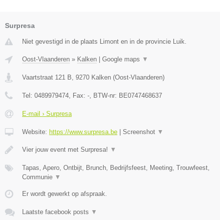
Surpresa
Niet gevestigd in de plaats Limont en in de provincie Luik.
Oost-Vlaanderen
»
Kalken
|
Google maps
▼
Vaartstraat 121 B
,
9270
Kalken
(
Oost-Vlaanderen
)
Tel:
0489979474
, Fax:
-
, BTW-nr:
BE0747468637
E-mail › Surpresa
Website:
https://www.surpresa.be
|
Screenshot
▼
Vier jouw event met Surpresa!
▼
Tapas, Apero, Ontbijt, Brunch, Bedrijfsfeest, Meeting, Trouwfeest,
Communie
▼
Er wordt gewerkt op afspraak.
Laatste facebook posts
▼