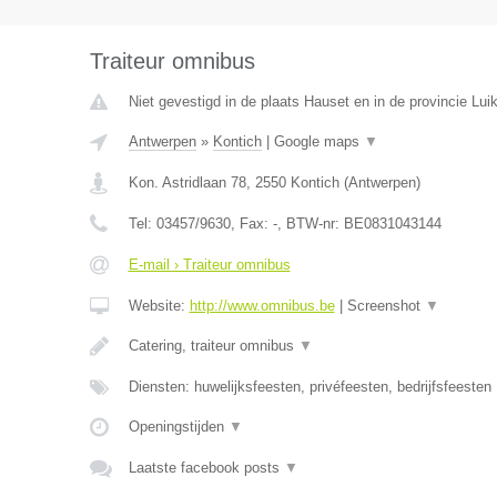
Traiteur omnibus
Niet gevestigd in de plaats Hauset en in de provincie Luik
Antwerpen
»
Kontich
|
Google maps
▼
Kon. Astridlaan 78
,
2550
Kontich
(
Antwerpen
)
Tel:
03457/9630
, Fax:
-
, BTW-nr:
BE0831043144
E-mail › Traiteur omnibus
Website:
http://www.omnibus.be
|
Screenshot
▼
Catering, traiteur omnibus
▼
Diensten: huwelijksfeesten, privéfeesten, bedrijfsfeesten
Openingstijden
▼
Laatste facebook posts
▼