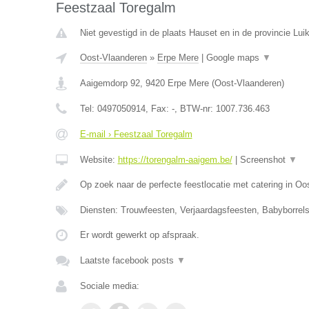
Feestzaal Toregalm
Niet gevestigd in de plaats Hauset en in de provincie Luik
Oost-Vlaanderen
»
Erpe Mere
|
Google maps
▼
Aaigemdorp 92
,
9420
Erpe Mere
(
Oost-Vlaanderen
)
Tel:
0497050914
, Fax:
-
, BTW-nr:
1007.736.463
E-mail › Feestzaal Toregalm
Website:
https://torengalm-aaigem.be/
|
Screenshot
▼
Op zoek naar de perfecte feestlocatie met catering in O
Diensten: Trouwfeesten, Verjaardagsfeesten, Babyborrels
Er wordt gewerkt op afspraak.
Laatste facebook posts
▼
Sociale media: