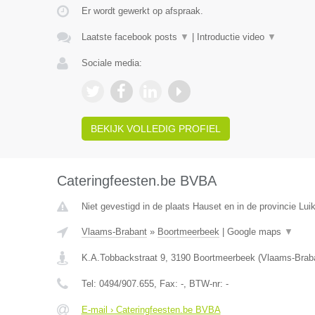
Er wordt gewerkt op afspraak.
Laatste facebook posts
▼
|
Introductie video
▼
Sociale media:
BEKIJK VOLLEDIG PROFIEL
Cateringfeesten.be BVBA
Niet gevestigd in de plaats Hauset en in de provincie Luik
Vlaams-Brabant
»
Boortmeerbeek
|
Google maps
▼
K.A.Tobbackstraat 9
,
3190
Boortmeerbeek
(
Vlaams-Brab
Tel:
0494/907.655
, Fax:
-
, BTW-nr:
-
E-mail › Cateringfeesten.be BVBA