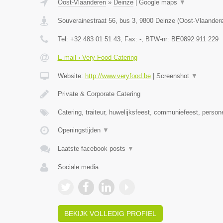
Oost-Vlaanderen
»
Deinze
|
Google maps
▼
Souverainestraat 56, bus 3
,
9800
Deinze
(
Oost-Vlaander
Tel:
+32 483 01 51 43
, Fax:
-
, BTW-nr:
BE0892 911 229
E-mail › Very Food Catering
Website:
http://www.veryfood.be
|
Screenshot
▼
Private & Corporate Catering
Catering, traiteur, huwelijksfeest, communiefeest, person
Openingstijden
▼
Laatste facebook posts
▼
Sociale media:
BEKIJK VOLLEDIG PROFIEL