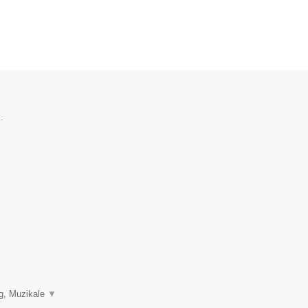
.
ng, Muzikale
▼