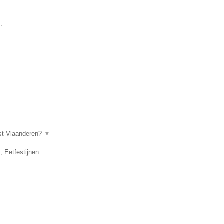
.
ost-Vlaanderen?
▼
, Eetfestijnen