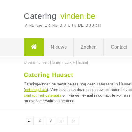
Catering
-vinden.be
VIND CATERING BIJ U IN DE BUURT!
Nieuws
Zoeken
Contact
U bent nu hier:
Home
»
Luik
»
Hauset
Catering Hauset
Catering-vinden.be bevat helaas nog geen
cateraars in Hauset
(
catering Luik
). Voer bovenaan deze pagina uw postcode in voor 
contact met cateraars
om via één e-mail in contact te komen me
nu overige resultaten getoond.
1
2
3
»
»»