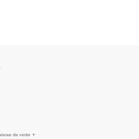
.
ateraar die verder
▼