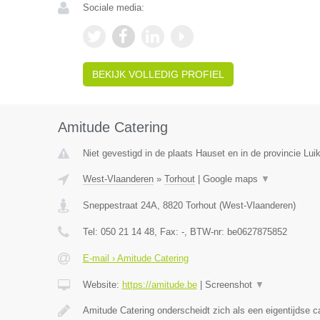
Sociale media:
BEKIJK VOLLEDIG PROFIEL
Amitude Catering
Niet gevestigd in de plaats Hauset en in de provincie Luik
West-Vlaanderen
»
Torhout
|
Google maps
▼
Sneppestraat 24A
,
8820
Torhout
(
West-Vlaanderen
)
Tel:
050 21 14 48
, Fax:
-
, BTW-nr:
be0627875852
E-mail › Amitude Catering
Website:
https://amitude.be
|
Screenshot
▼
Amitude Catering onderscheidt zich als een eigentijdse c