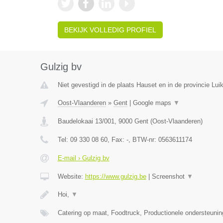
BEKIJK VOLLEDIG PROFIEL
Gulzig bv
Niet gevestigd in de plaats Hauset en in de provincie Luik
Oost-Vlaanderen
»
Gent
|
Google maps
▼
Baudelokaai 13/001
,
9000
Gent
(
Oost-Vlaanderen
)
Tel:
09 330 08 60
, Fax:
-
, BTW-nr:
0563611174
E-mail › Gulzig bv
Website:
https://www.gulzig.be
|
Screenshot
▼
Hoi,
▼
Catering op maat, Foodtruck, Productionele ondersteuni