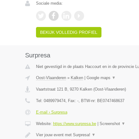
Sociale media:
BEKIJK VOLLEDIG PROFIEL
Surpresa
Niet gevestigd in de plaats Haccourt en in de provincie Lu
Oost-Vlaanderen
»
Kalken
|
Google maps
▼
Vaartstraat 121 B
,
9270
Kalken
(
Oost-Vlaanderen
)
Tel:
0489979474
, Fax:
-
, BTW-nr:
BE0747468637
E-mail › Surpresa
Website:
https://www.surpresa.be
|
Screenshot
▼
Vier jouw event met Surpresa!
▼