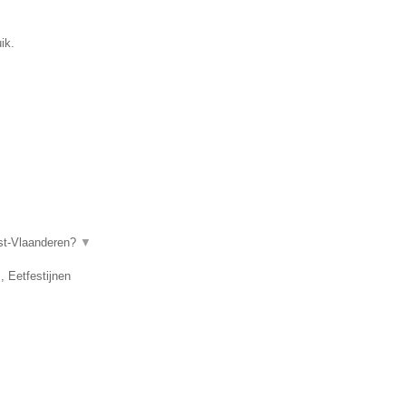
ik.
ost-Vlaanderen?
▼
, Eetfestijnen