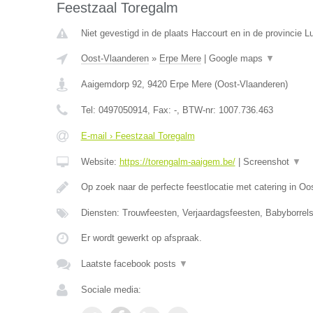
Feestzaal Toregalm
Niet gevestigd in de plaats Haccourt en in de provincie Lu
Oost-Vlaanderen
»
Erpe Mere
|
Google maps
▼
Aaigemdorp 92
,
9420
Erpe Mere
(
Oost-Vlaanderen
)
Tel:
0497050914
, Fax:
-
, BTW-nr:
1007.736.463
E-mail › Feestzaal Toregalm
Website:
https://torengalm-aaigem.be/
|
Screenshot
▼
Op zoek naar de perfecte feestlocatie met catering in O
Diensten: Trouwfeesten, Verjaardagsfeesten, Babyborrels
Er wordt gewerkt op afspraak.
Laatste facebook posts
▼
Sociale media: