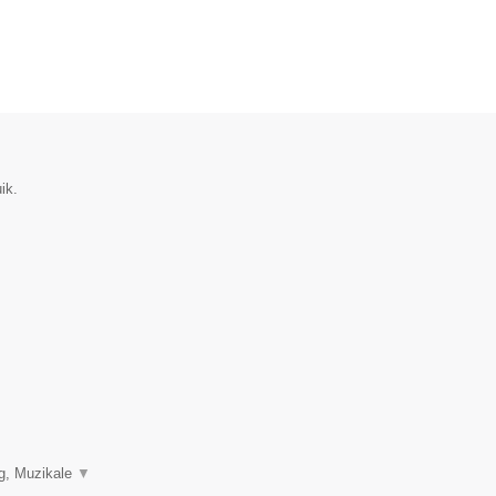
ik.
ng, Muzikale
▼