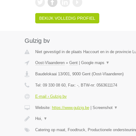
BEKIJK VOLLEDIG PROFIEL
Gulzig bv
Niet gevestigd in de plaats Haccourt en in de provincie Lu
Oost-Vlaanderen
»
Gent
|
Google maps
▼
Baudelokaai 13/001
,
9000
Gent
(
Oost-Vlaanderen
)
Tel:
09 330 08 60
, Fax:
-
, BTW-nr:
0563611174
E-mail › Gulzig bv
Website:
https://www.gulzig.be
|
Screenshot
▼
Hoi,
▼
Catering op maat, Foodtruck, Productionele ondersteuni