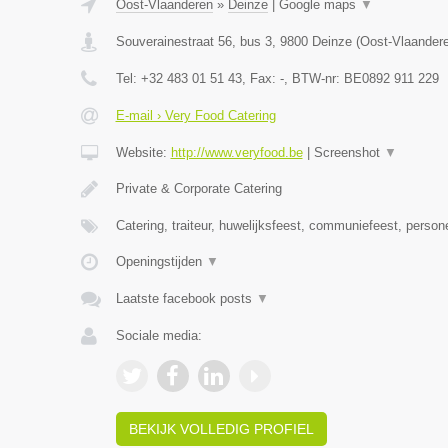
Oost-Vlaanderen
»
Deinze
|
Google maps
▼
Souverainestraat 56, bus 3
,
9800
Deinze
(
Oost-Vlaander
Tel:
+32 483 01 51 43
, Fax:
-
, BTW-nr:
BE0892 911 229
E-mail › Very Food Catering
Website:
http://www.veryfood.be
|
Screenshot
▼
Private & Corporate Catering
Catering, traiteur, huwelijksfeest, communiefeest, person
Openingstijden
▼
Laatste facebook posts
▼
Sociale media:
BEKIJK VOLLEDIG PROFIEL