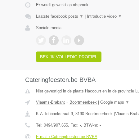
Er wordt gewerkt op afspraak.
Laatste facebook posts
▼
|
Introductie video
▼
Sociale media:
BEKIJK VOLLEDIG PROFIEL
Cateringfeesten.be BVBA
Niet gevestigd in de plaats Haccourt en in de provincie Lu
Vlaams-Brabant
»
Boortmeerbeek
|
Google maps
▼
K.A.Tobbackstraat 9
,
3190
Boortmeerbeek
(
Vlaams-Brab
Tel:
0494/907.655
, Fax:
-
, BTW-nr:
-
E-mail › Cateringfeesten.be BVBA