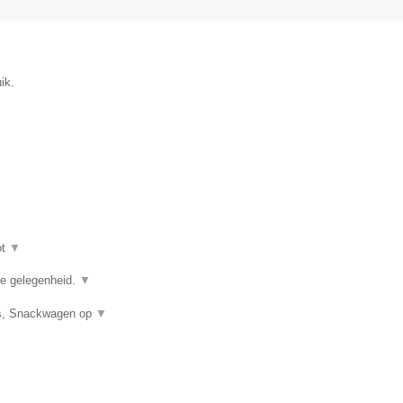
ik.
ot
▼
ere gelegenheid.
▼
uis, Snackwagen op
▼