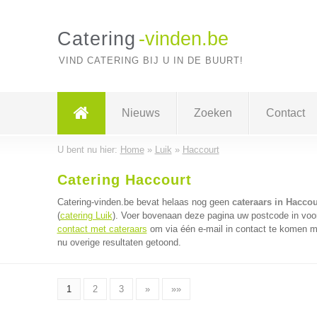
Catering
-vinden.be
VIND CATERING BIJ U IN DE BUURT!
Nieuws
Zoeken
Contact
U bent nu hier:
Home
»
Luik
»
Haccourt
Catering Haccourt
Catering-vinden.be bevat helaas nog geen
cateraars in Haccou
(
catering Luik
). Voer bovenaan deze pagina uw postcode in voor 
contact met cateraars
om via één e-mail in contact te komen me
nu overige resultaten getoond.
1
2
3
»
»»