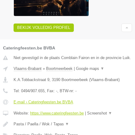
BEKIJK VOLLEDIG PROFIEL
Cateringfeesten.be BVBA
Niet gevestigd in de plaats Comblain Fairon en in de provincie Luik.
Vlaams-Brabant
»
Boortmeerbeek
|
Google maps
▼
K.A.Tobbackstraat 9
,
3190
Boortmeerbeek
(
Vlaams-Brabant
)
Tel:
0494/907.655
, Fax:
-
, BTW-nr:
-
E-mail › Cateringfeesten.be BVBA
Website:
https://www.cateringfeesten.be
|
Screenshot
▼
Pasta / Paella / Wok / Tapas
▼