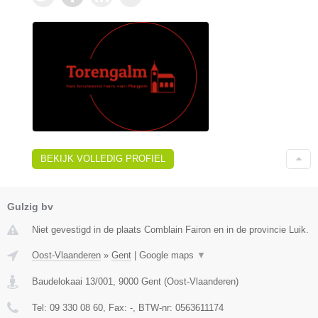
BEKIJK VOLLEDIG PROFIEL
Gulzig bv
Niet gevestigd in de plaats Comblain Fairon en in de provincie Luik.
Oost-Vlaanderen
»
Gent
|
Google maps
▼
Baudelokaai 13/001
,
9000
Gent
(
Oost-Vlaanderen
)
Tel:
09 330 08 60
, Fax:
-
, BTW-nr:
0563611174