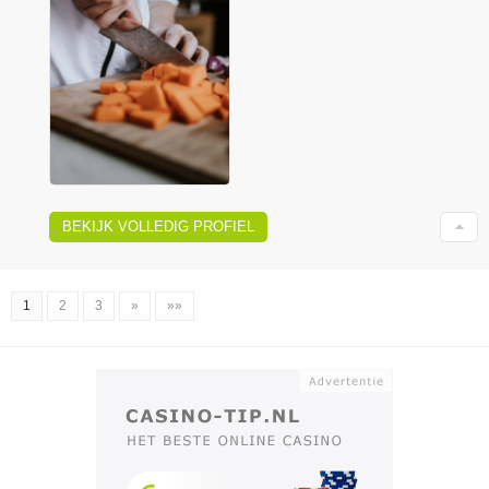
BEKIJK VOLLEDIG PROFIEL
1
2
3
»
»»