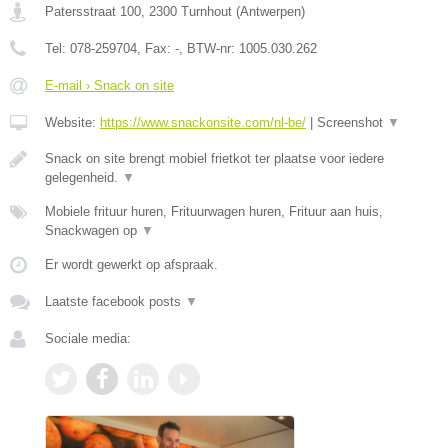
Patersstraat 100
,
2300
Turnhout
(
Antwerpen
)
Tel:
078-259704
, Fax:
-
, BTW-nr:
1005.030.262
E-mail › Snack on site
Website:
https://www.snackonsite.com/nl-be/
|
Screenshot
▼
Snack on site brengt mobiel frietkot ter plaatse voor iedere
gelegenheid.
▼
Mobiele frituur huren, Frituurwagen huren, Frituur aan huis,
Snackwagen op
▼
Er wordt gewerkt op afspraak.
Laatste facebook posts
▼
Sociale media: