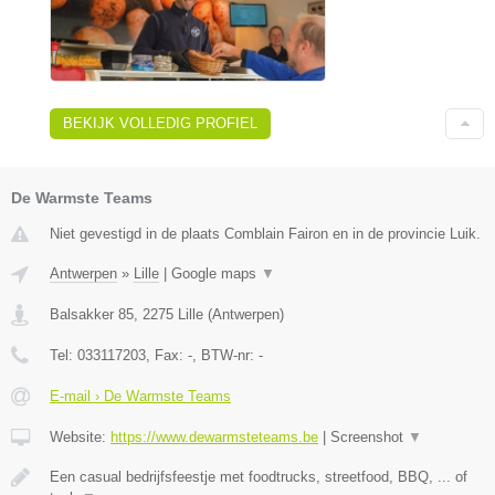
BEKIJK VOLLEDIG PROFIEL
De Warmste Teams
Niet gevestigd in de plaats Comblain Fairon en in de provincie Luik.
Antwerpen
»
Lille
|
Google maps
▼
Balsakker 85
,
2275
Lille
(
Antwerpen
)
Tel:
033117203
, Fax:
-
, BTW-nr:
-
E-mail › De Warmste Teams
Website:
https://www.dewarmsteteams.be
|
Screenshot
▼
Een casual bedrijfsfeestje met foodtrucks, streetfood, BBQ, ... of