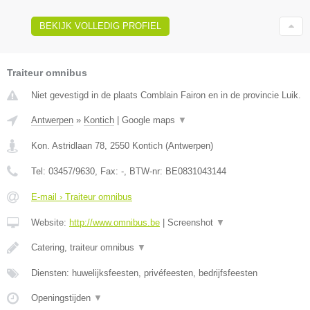
BEKIJK VOLLEDIG PROFIEL
Traiteur omnibus
Niet gevestigd in de plaats Comblain Fairon en in de provincie Luik.
Antwerpen
»
Kontich
|
Google maps
▼
Kon. Astridlaan 78
,
2550
Kontich
(
Antwerpen
)
Tel:
03457/9630
, Fax:
-
, BTW-nr:
BE0831043144
E-mail › Traiteur omnibus
Website:
http://www.omnibus.be
|
Screenshot
▼
Catering, traiteur omnibus
▼
Diensten: huwelijksfeesten, privéfeesten, bedrijfsfeesten
Openingstijden
▼