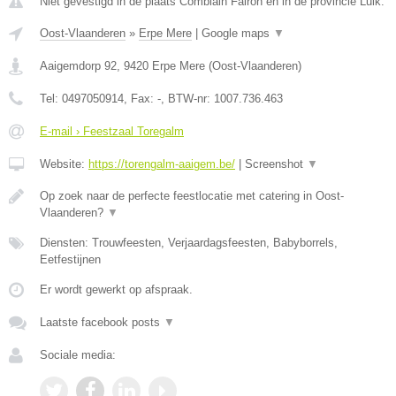
Niet gevestigd in de plaats Comblain Fairon en in de provincie Luik.
Oost-Vlaanderen
»
Erpe Mere
|
Google maps
▼
Aaigemdorp 92
,
9420
Erpe Mere
(
Oost-Vlaanderen
)
Tel:
0497050914
, Fax:
-
, BTW-nr:
1007.736.463
E-mail › Feestzaal Toregalm
Website:
https://torengalm-aaigem.be/
|
Screenshot
▼
Op zoek naar de perfecte feestlocatie met catering in Oost-
Vlaanderen?
▼
Diensten: Trouwfeesten, Verjaardagsfeesten, Babyborrels,
Eetfestijnen
Er wordt gewerkt op afspraak.
Laatste facebook posts
▼
Sociale media: