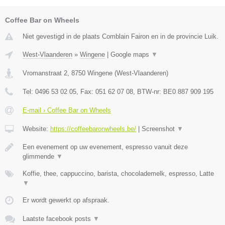
Coffee Bar on Wheels
Niet gevestigd in de plaats Comblain Fairon en in de provincie Luik.
West-Vlaanderen
»
Wingene
|
Google maps
▼
Vromanstraat 2
,
8750
Wingene
(
West-Vlaanderen
)
Tel:
0496 53 02 05
, Fax:
051 62 07 08
, BTW-nr:
BE0 887 909 195
E-mail › Coffee Bar on Wheels
Website:
https://coffeebaronwheels.be/
|
Screenshot
▼
Een evenement op uw evenement, espresso vanuit deze
glimmende
▼
Koffie, thee, cappuccino, barista, chocolademelk, espresso, Latte
▼
Er wordt gewerkt op afspraak.
Laatste facebook posts
▼