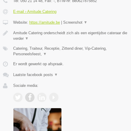
Tel:
050 21 14 48
, Fax:
-
, BTW-nr:
be0627875852
E-mail › Amitude Catering
Website:
https://amitude.be
|
Screenshot
▼
Amitude Catering onderscheidt zich als een eigentijdse cateraar die
verder
▼
Catering, Traiteur, Receptie, Zittend diner, Vip-Catering,
Personeelsfeest,
▼
Er wordt gewerkt op afspraak.
Laatste facebook posts
▼
Sociale media: