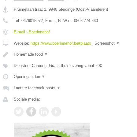
Pruimelaarstraat 1
,
9940
Sleidinge
(
Oost-Vlaanderen
)
Tel:
0476015972
, Fax:
-
, BTW-nr:
0803 774 860
E-mail › Boerinnehof
Website:
https://www.boerinnehof.be#plaats
|
Screenshot
▼
Homemade food
▼
Diensten: Carering, Gratis thuislevering vanaf 20€
Openingstijden
▼
Laatste facebook posts
▼
Sociale media: