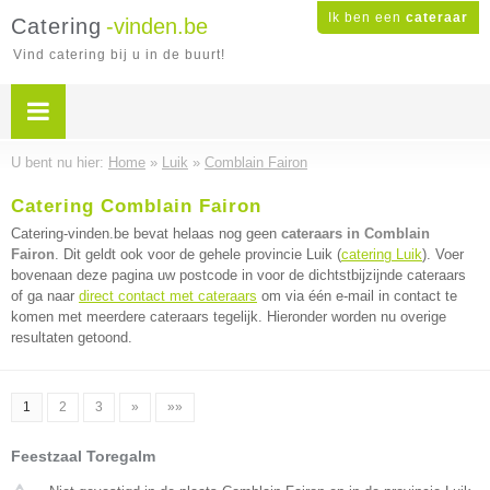
Ik ben een
cateraar
Catering
-vinden.be
Vind catering bij u in de buurt!
U bent nu hier:
Home
»
Luik
»
Comblain Fairon
Catering Comblain Fairon
Catering-vinden.be bevat helaas nog geen
cateraars in Comblain
Fairon
. Dit geldt ook voor de gehele provincie Luik (
catering Luik
). Voer
bovenaan deze pagina uw postcode in voor de dichtstbijzijnde cateraars
of ga naar
direct contact met cateraars
om via één e-mail in contact te
komen met meerdere cateraars tegelijk. Hieronder worden nu overige
resultaten getoond.
1
2
3
»
»»
Feestzaal Toregalm