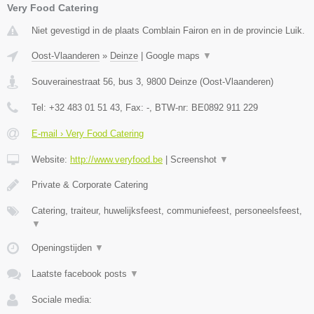
Very Food Catering
Niet gevestigd in de plaats Comblain Fairon en in de provincie Luik.
Oost-Vlaanderen
»
Deinze
|
Google maps
▼
Souverainestraat 56, bus 3
,
9800
Deinze
(
Oost-Vlaanderen
)
Tel:
+32 483 01 51 43
, Fax:
-
, BTW-nr:
BE0892 911 229
E-mail › Very Food Catering
Website:
http://www.veryfood.be
|
Screenshot
▼
Private & Corporate Catering
Catering, traiteur, huwelijksfeest, communiefeest, personeelsfeest,
▼
Openingstijden
▼
Laatste facebook posts
▼
Sociale media: