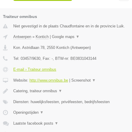
Traiteur omnibus
Niet gevestigd in de plaats Chaudfontaine en in de provincie Luik.
Antwerpen
»
Kontich
|
Google maps
▼
Kon. Astridlaan 78
,
2550
Kontich
(
Antwerpen
)
Tel:
03457/9630
, Fax:
-
, BTW-nr:
BE0831043144
E-mail › Traiteur omnibus
Website:
http://www.omnibus.be
|
Screenshot
▼
Catering, traiteur omnibus
▼
Diensten: huwelijksfeesten, privéfeesten, bedrijfsfeesten
Openingstijden
▼
Laatste facebook posts
▼