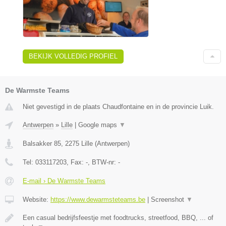
BEKIJK VOLLEDIG PROFIEL
De Warmste Teams
Niet gevestigd in de plaats Chaudfontaine en in de provincie Luik.
Antwerpen
»
Lille
|
Google maps
▼
Balsakker 85
,
2275
Lille
(
Antwerpen
)
Tel:
033117203
, Fax:
-
, BTW-nr:
-
E-mail › De Warmste Teams
Website:
https://www.dewarmsteteams.be
|
Screenshot
▼
Een casual bedrijfsfeestje met foodtrucks, streetfood, BBQ, ... of