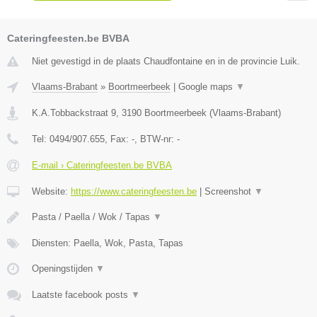
Cateringfeesten.be BVBA
Niet gevestigd in de plaats Chaudfontaine en in de provincie Luik.
Vlaams-Brabant
»
Boortmeerbeek
|
Google maps
▼
K.A.Tobbackstraat 9
,
3190
Boortmeerbeek
(
Vlaams-Brabant
)
Tel:
0494/907.655
, Fax:
-
, BTW-nr:
-
E-mail › Cateringfeesten.be BVBA
Website:
https://www.cateringfeesten.be
|
Screenshot
▼
Pasta / Paella / Wok / Tapas
▼
Diensten: Paella, Wok, Pasta, Tapas
Openingstijden
▼
Laatste facebook posts
▼