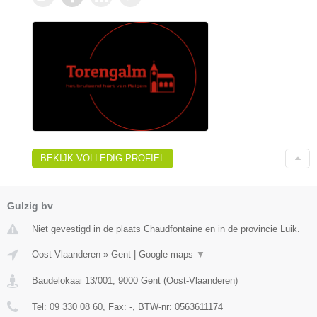
BEKIJK VOLLEDIG PROFIEL
Gulzig bv
Niet gevestigd in de plaats Chaudfontaine en in de provincie Luik.
Oost-Vlaanderen
»
Gent
|
Google maps
▼
Baudelokaai 13/001
,
9000
Gent
(
Oost-Vlaanderen
)
Tel:
09 330 08 60
, Fax:
-
, BTW-nr:
0563611174