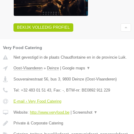
BEKIJK VOLLEDIG PROFIEL
Very Food Catering
Niet gevestigd in de plaats Chaudfontaine en in de provincie Luik.
Oost-Vlaanderen
»
Deinze
|
Google maps
▼
Souverainestraat 56, bus 3
,
9800
Deinze
(
Oost-Vlaanderen
)
Tel:
+32 483 01 51 43
, Fax:
-
, BTW-nr:
BE0892 911 229
E-mail › Very Food Catering
Website:
http://www.veryfood.be
|
Screenshot
▼
Private & Corporate Catering