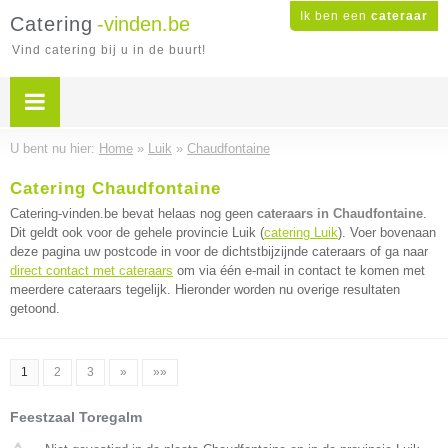
Ik ben een
cateraar
Catering
-vinden.be
Vind catering bij u in de buurt!
U bent nu hier:
Home
»
Luik
»
Chaudfontaine
Catering Chaudfontaine
Catering-vinden.be bevat helaas nog geen
cateraars in Chaudfontaine
.
Dit geldt ook voor de gehele provincie Luik (
catering Luik
). Voer bovenaan
deze pagina uw postcode in voor de dichtstbijzijnde cateraars of ga naar
direct contact met cateraars
om via één e-mail in contact te komen met
meerdere cateraars tegelijk. Hieronder worden nu overige resultaten
getoond.
1
2
3
»
»»
Feestzaal Toregalm