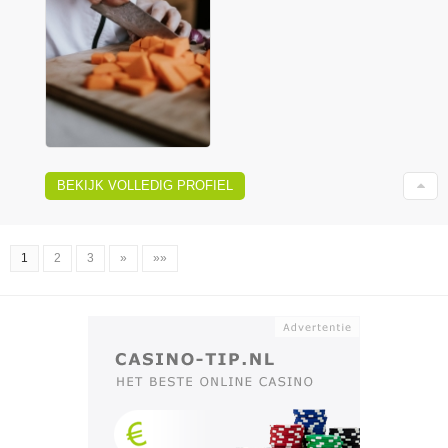
BEKIJK VOLLEDIG PROFIEL
1
2
3
»
»»