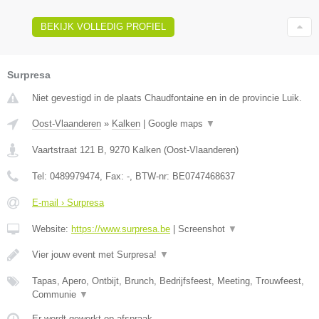
BEKIJK VOLLEDIG PROFIEL
Surpresa
Niet gevestigd in de plaats Chaudfontaine en in de provincie Luik.
Oost-Vlaanderen
»
Kalken
|
Google maps
▼
Vaartstraat 121 B
,
9270
Kalken
(
Oost-Vlaanderen
)
Tel:
0489979474
, Fax:
-
, BTW-nr:
BE0747468637
E-mail › Surpresa
Website:
https://www.surpresa.be
|
Screenshot
▼
Vier jouw event met Surpresa!
▼
Tapas, Apero, Ontbijt, Brunch, Bedrijfsfeest, Meeting, Trouwfeest,
Communie
▼
Er wordt gewerkt op afspraak.