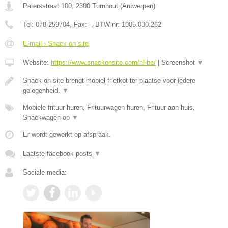
Patersstraat 100
,
2300
Turnhout
(
Antwerpen
)
Tel:
078-259704
, Fax:
-
, BTW-nr:
1005.030.262
E-mail › Snack on site
Website:
https://www.snackonsite.com/nl-be/
|
Screenshot
▼
Snack on site brengt mobiel frietkot ter plaatse voor iedere
gelegenheid.
▼
Mobiele frituur huren, Frituurwagen huren, Frituur aan huis,
Snackwagen op
▼
Er wordt gewerkt op afspraak.
Laatste facebook posts
▼
Sociale media: