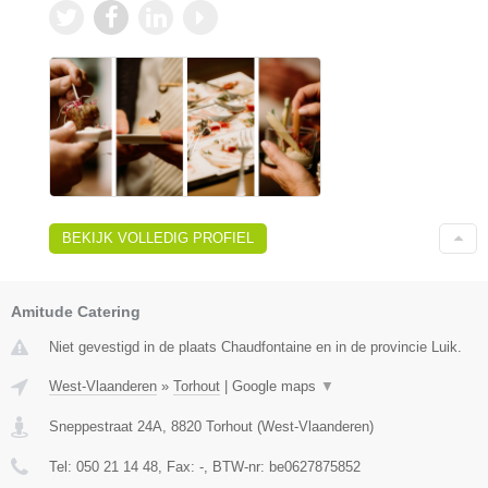
BEKIJK VOLLEDIG PROFIEL
Amitude Catering
Niet gevestigd in de plaats Chaudfontaine en in de provincie Luik.
West-Vlaanderen
»
Torhout
|
Google maps
▼
Sneppestraat 24A
,
8820
Torhout
(
West-Vlaanderen
)
Tel:
050 21 14 48
, Fax:
-
, BTW-nr:
be0627875852