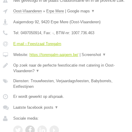
Niet gevestigd in de plaats Chaudfontaine en in de provincie Luik.
Oost-Vlaanderen
»
Erpe Mere
|
Google maps
▼
Aaigemdorp 92
,
9420
Erpe Mere
(
Oost-Vlaanderen
)
Tel:
0497050914
, Fax:
-
, BTW-nr:
1007.736.463
E-mail › Feestzaal Toregalm
Website:
https://torengalm-aaigem.be/
|
Screenshot
▼
Op zoek naar de perfecte feestlocatie met catering in Oost-
Vlaanderen?
▼
Diensten: Trouwfeesten, Verjaardagsfeesten, Babyborrels,
Eetfestijnen
Er wordt gewerkt op afspraak.
Laatste facebook posts
▼
Sociale media: