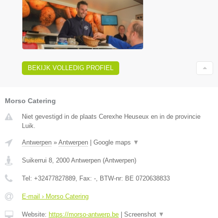
BEKIJK VOLLEDIG PROFIEL
Morso Catering
Niet gevestigd in de plaats Cerexhe Heuseux en in de provincie
Luik.
Antwerpen
»
Antwerpen
|
Google maps
▼
Suikerrui 8
,
2000
Antwerpen
(
Antwerpen
)
Tel:
+32477827889
, Fax:
-
, BTW-nr:
BE 0720638833
E-mail › Morso Catering
Website:
https://morso-antwerp.be
|
Screenshot
▼