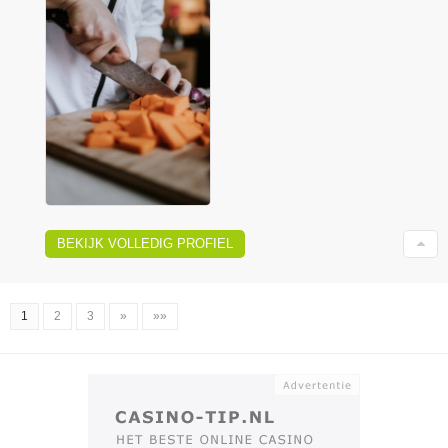
BEKIJK VOLLEDIG PROFIEL
1
2
3
»
»»