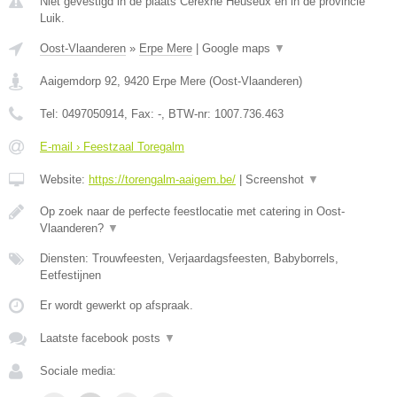
Niet gevestigd in de plaats Cerexhe Heuseux en in de provincie
Luik.
Oost-Vlaanderen
»
Erpe Mere
|
Google maps
▼
Aaigemdorp 92
,
9420
Erpe Mere
(
Oost-Vlaanderen
)
Tel:
0497050914
, Fax:
-
, BTW-nr:
1007.736.463
E-mail › Feestzaal Toregalm
Website:
https://torengalm-aaigem.be/
|
Screenshot
▼
Op zoek naar de perfecte feestlocatie met catering in Oost-
Vlaanderen?
▼
Diensten: Trouwfeesten, Verjaardagsfeesten, Babyborrels,
Eetfestijnen
Er wordt gewerkt op afspraak.
Laatste facebook posts
▼
Sociale media: