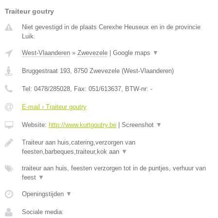
Traiteur goutry
Niet gevestigd in de plaats Cerexhe Heuseux en in de provincie
Luik.
West-Vlaanderen
»
Zwevezele
|
Google maps
▼
Bruggestraat 193
,
8750
Zwevezele
(
West-Vlaanderen
)
Tel:
0478/285028
, Fax:
051/613637
, BTW-nr:
-
E-mail › Traiteur goutry
Website:
http://www.kurtgoutry.be
|
Screenshot
▼
Traiteur aan huis,catering,verzorgen van
feesten,barbeques,traiteur,kok aan
▼
traiteur aan huis, feesten verzorgen tot in de puntjes, verhuur van
feest
▼
Openingstijden
▼
Sociale media: