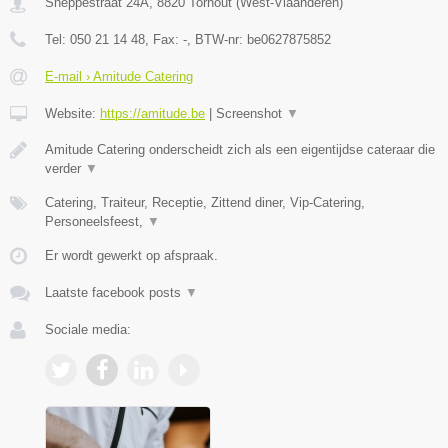
Sneppestraat 24A
,
8820
Torhout
(
West-Vlaanderen
)
Tel:
050 21 14 48
, Fax:
-
, BTW-nr:
be0627875852
E-mail › Amitude Catering
Website:
https://amitude.be
|
Screenshot
▼
Amitude Catering onderscheidt zich als een eigentijdse cateraar die
verder
▼
Catering, Traiteur, Receptie, Zittend diner, Vip-Catering,
Personeelsfeest,
▼
Er wordt gewerkt op afspraak.
Laatste facebook posts
▼
Sociale media: