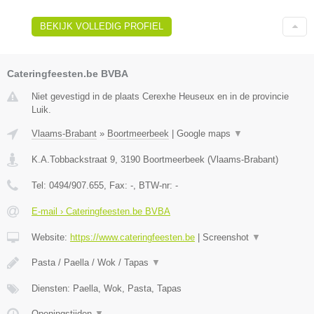
BEKIJK VOLLEDIG PROFIEL
Cateringfeesten.be BVBA
Niet gevestigd in de plaats Cerexhe Heuseux en in de provincie
Luik.
Vlaams-Brabant
»
Boortmeerbeek
|
Google maps
▼
K.A.Tobbackstraat 9
,
3190
Boortmeerbeek
(
Vlaams-Brabant
)
Tel:
0494/907.655
, Fax:
-
, BTW-nr:
-
E-mail › Cateringfeesten.be BVBA
Website:
https://www.cateringfeesten.be
|
Screenshot
▼
Pasta / Paella / Wok / Tapas
▼
Diensten: Paella, Wok, Pasta, Tapas
Openingstijden
▼