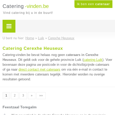
Ik ben een
cateraar
Catering
-vinden.be
Vind catering bij u in de buurt!
U bent nu hier:
Home
»
Luik
»
Cerexhe Heuseux
Catering Cerexhe Heuseux
Catering-vinden.be bevat helaas nog geen
cateraars in Cerexhe
Heuseux
. Dit geldt ook voor de gehele provincie Luik (
catering Luik
). Voer
bovenaan deze pagina uw postcode in voor de dichtstbijzijnde cateraars
of ga naar
direct contact met cateraars
om via één e-mail in contact te
komen met meerdere cateraars tegelijk. Hieronder worden nu overige
resultaten getoond.
1
2
3
»
»»
Feestzaal Toregalm