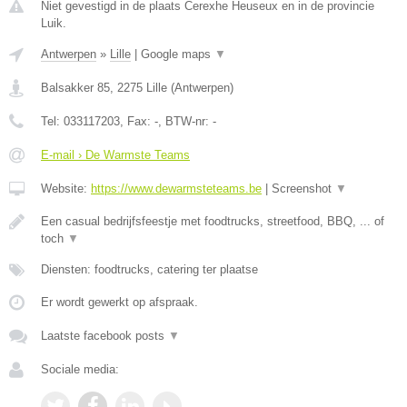
Niet gevestigd in de plaats Cerexhe Heuseux en in de provincie
Luik.
Antwerpen
»
Lille
|
Google maps
▼
Balsakker 85
,
2275
Lille
(
Antwerpen
)
Tel:
033117203
, Fax:
-
, BTW-nr:
-
E-mail › De Warmste Teams
Website:
https://www.dewarmsteteams.be
|
Screenshot
▼
Een casual bedrijfsfeestje met foodtrucks, streetfood, BBQ, ... of
toch
▼
Diensten: foodtrucks, catering ter plaatse
Er wordt gewerkt op afspraak.
Laatste facebook posts
▼
Sociale media: