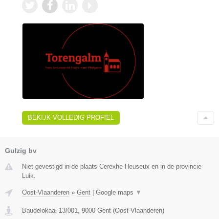
BEKIJK VOLLEDIG PROFIEL
Gulzig bv
Niet gevestigd in de plaats Cerexhe Heuseux en in de provincie
Luik.
Oost-Vlaanderen
»
Gent
|
Google maps
▼
Baudelokaai 13/001
,
9000
Gent
(
Oost-Vlaanderen
)