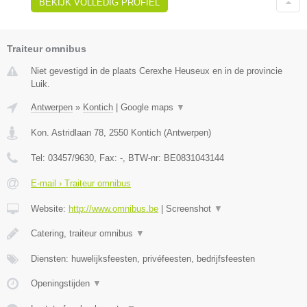
BEKIJK VOLLEDIG PROFIEL
Traiteur omnibus
Niet gevestigd in de plaats Cerexhe Heuseux en in de provincie
Luik.
Antwerpen
»
Kontich
|
Google maps
▼
Kon. Astridlaan 78
,
2550
Kontich
(
Antwerpen
)
Tel:
03457/9630
, Fax:
-
, BTW-nr:
BE0831043144
E-mail › Traiteur omnibus
Website:
http://www.omnibus.be
|
Screenshot
▼
Catering, traiteur omnibus
▼
Diensten: huwelijksfeesten, privéfeesten, bedrijfsfeesten
Openingstijden
▼