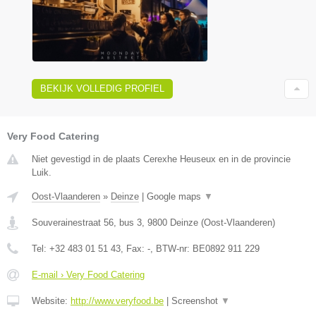
BEKIJK VOLLEDIG PROFIEL
Very Food Catering
Niet gevestigd in de plaats Cerexhe Heuseux en in de provincie
Luik.
Oost-Vlaanderen
»
Deinze
|
Google maps
▼
Souverainestraat 56, bus 3
,
9800
Deinze
(
Oost-Vlaanderen
)
Tel:
+32 483 01 51 43
, Fax:
-
, BTW-nr:
BE0892 911 229
E-mail › Very Food Catering
Website:
http://www.veryfood.be
|
Screenshot
▼