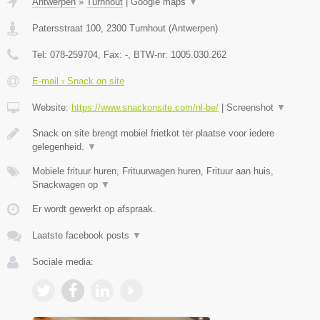
Antwerpen
»
Turnhout
|
Google maps
▼
Patersstraat 100
,
2300
Turnhout
(
Antwerpen
)
Tel:
078-259704
, Fax:
-
, BTW-nr:
1005.030.262
E-mail › Snack on site
Website:
https://www.snackonsite.com/nl-be/
|
Screenshot
▼
Snack on site brengt mobiel frietkot ter plaatse voor iedere
gelegenheid.
▼
Mobiele frituur huren, Frituurwagen huren, Frituur aan huis,
Snackwagen op
▼
Er wordt gewerkt op afspraak.
Laatste facebook posts
▼
Sociale media: