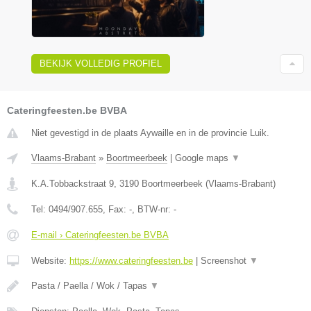
BEKIJK VOLLEDIG PROFIEL
Cateringfeesten.be BVBA
Niet gevestigd in de plaats Aywaille en in de provincie Luik.
Vlaams-Brabant
»
Boortmeerbeek
|
Google maps
▼
K.A.Tobbackstraat 9
,
3190
Boortmeerbeek
(
Vlaams-Brabant
)
Tel:
0494/907.655
, Fax:
-
, BTW-nr:
-
E-mail › Cateringfeesten.be BVBA
Website:
https://www.cateringfeesten.be
|
Screenshot
▼
Pasta / Paella / Wok / Tapas
▼