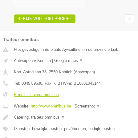
BEKIJK VOLLEDIG PROFIEL
Traiteur omnibus
Niet gevestigd in de plaats Aywaille en in de provincie Luik.
Antwerpen
»
Kontich
|
Google maps
▼
Kon. Astridlaan 78
,
2550
Kontich
(
Antwerpen
)
Tel:
03457/9630
, Fax:
-
, BTW-nr:
BE0831043144
E-mail › Traiteur omnibus
Website:
http://www.omnibus.be
|
Screenshot
▼
Catering, traiteur omnibus
▼
Diensten: huwelijksfeesten, privéfeesten, bedrijfsfeesten