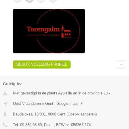
BEKIJK VOLLEDIG PROFIEL
Gulzig bv
Niet gevestigd in de plaats Aywaille en in de provincie Luik.
Oost-Vlaanderen
»
Gent
|
Google maps
▼
Baudelokaai 13/001
,
9000
Gent
(
Oost-Vlaanderen
)
Tel:
09 330 08 60
, Fax:
-
, BTW-nr:
0563611174