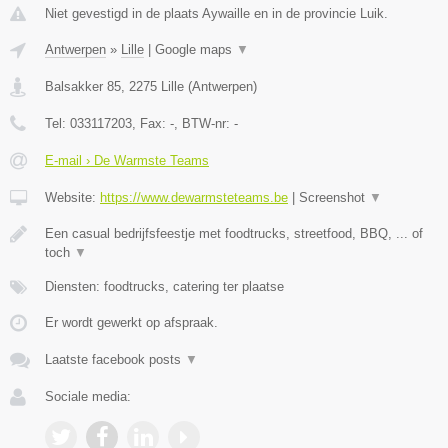
Niet gevestigd in de plaats Aywaille en in de provincie Luik.
Antwerpen
»
Lille
|
Google maps
▼
Balsakker 85
,
2275
Lille
(
Antwerpen
)
Tel:
033117203
, Fax:
-
, BTW-nr:
-
E-mail › De Warmste Teams
Website:
https://www.dewarmsteteams.be
|
Screenshot
▼
Een casual bedrijfsfeestje met foodtrucks, streetfood, BBQ, ... of
toch
▼
Diensten: foodtrucks, catering ter plaatse
Er wordt gewerkt op afspraak.
Laatste facebook posts
▼
Sociale media: