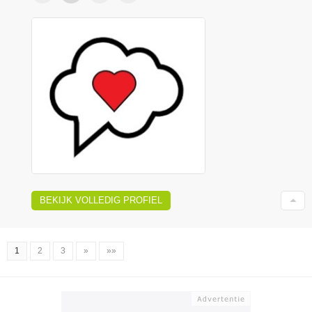
BEKIJK VOLLEDIG PROFIEL
1
2
3
»
»»