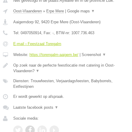
Niet gevestigd in de plaats Aywaille en in de provincie Luik.
Oost-Vlaanderen
»
Erpe Mere
|
Google maps
▼
Aaigemdorp 92
,
9420
Erpe Mere
(
Oost-Vlaanderen
)
Tel:
0497050914
, Fax:
-
, BTW-nr:
1007.736.463
E-mail › Feestzaal Toregalm
Website:
https://torengalm-aaigem.be/
|
Screenshot
▼
Op zoek naar de perfecte feestlocatie met catering in Oost-
Vlaanderen?
▼
Diensten: Trouwfeesten, Verjaardagsfeesten, Babyborrels,
Eetfestijnen
Er wordt gewerkt op afspraak.
Laatste facebook posts
▼
Sociale media: