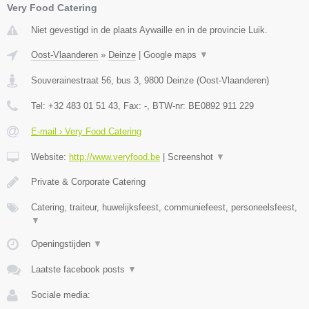
Very Food Catering
Niet gevestigd in de plaats Aywaille en in de provincie Luik.
Oost-Vlaanderen
»
Deinze
|
Google maps
▼
Souverainestraat 56, bus 3
,
9800
Deinze
(
Oost-Vlaanderen
)
Tel:
+32 483 01 51 43
, Fax:
-
, BTW-nr:
BE0892 911 229
E-mail › Very Food Catering
Website:
http://www.veryfood.be
|
Screenshot
▼
Private & Corporate Catering
Catering, traiteur, huwelijksfeest, communiefeest, personeelsfeest,
▼
Openingstijden
▼
Laatste facebook posts
▼
Sociale media: