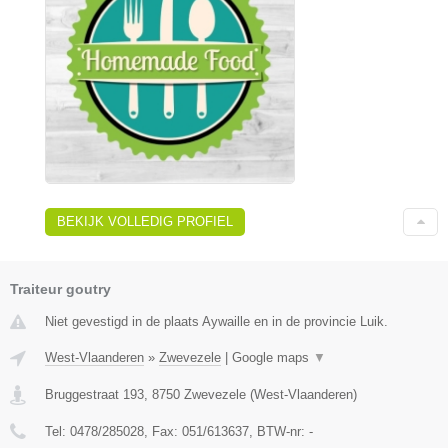
BEKIJK VOLLEDIG PROFIEL
Traiteur goutry
Niet gevestigd in de plaats Aywaille en in de provincie Luik.
West-Vlaanderen
»
Zwevezele
|
Google maps
▼
Bruggestraat 193
,
8750
Zwevezele
(
West-Vlaanderen
)
Tel:
0478/285028
, Fax:
051/613637
, BTW-nr:
-