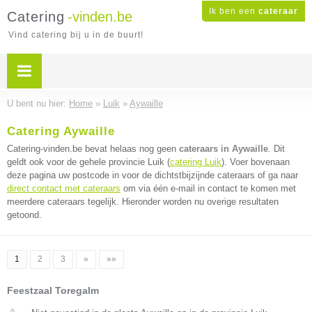
Ik ben een
cateraar
Catering
-vinden.be
Vind catering bij u in de buurt!
U bent nu hier:
Home
»
Luik
»
Aywaille
Catering Aywaille
Catering-vinden.be bevat helaas nog geen
cateraars in Aywaille
. Dit
geldt ook voor de gehele provincie Luik (
catering Luik
). Voer bovenaan
deze pagina uw postcode in voor de dichtstbijzijnde cateraars of ga naar
direct contact met cateraars
om via één e-mail in contact te komen met
meerdere cateraars tegelijk. Hieronder worden nu overige resultaten
getoond.
1
2
3
»
»»
Feestzaal Toregalm