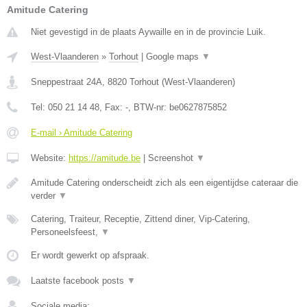
Amitude Catering
Niet gevestigd in de plaats Aywaille en in de provincie Luik.
West-Vlaanderen
»
Torhout
|
Google maps
▼
Sneppestraat 24A
,
8820
Torhout
(
West-Vlaanderen
)
Tel:
050 21 14 48
, Fax:
-
, BTW-nr:
be0627875852
E-mail › Amitude Catering
Website:
https://amitude.be
|
Screenshot
▼
Amitude Catering onderscheidt zich als een eigentijdse cateraar die
verder
▼
Catering, Traiteur, Receptie, Zittend diner, Vip-Catering,
Personeelsfeest,
▼
Er wordt gewerkt op afspraak.
Laatste facebook posts
▼
Sociale media: