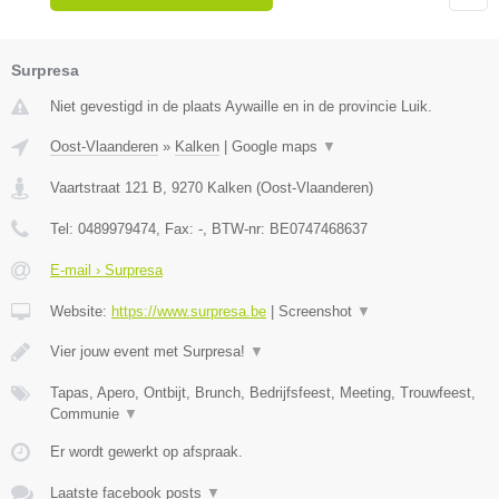
Surpresa
Niet gevestigd in de plaats Aywaille en in de provincie Luik.
Oost-Vlaanderen
»
Kalken
|
Google maps
▼
Vaartstraat 121 B
,
9270
Kalken
(
Oost-Vlaanderen
)
Tel:
0489979474
, Fax:
-
, BTW-nr:
BE0747468637
E-mail › Surpresa
Website:
https://www.surpresa.be
|
Screenshot
▼
Vier jouw event met Surpresa!
▼
Tapas, Apero, Ontbijt, Brunch, Bedrijfsfeest, Meeting, Trouwfeest,
Communie
▼
Er wordt gewerkt op afspraak.
Laatste facebook posts
▼