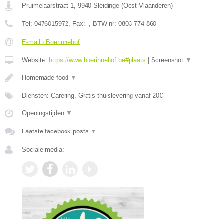
Pruimelaarstraat 1
,
9940
Sleidinge
(
Oost-Vlaanderen
)
Tel:
0476015972
, Fax:
-
, BTW-nr:
0803 774 860
E-mail › Boerinnehof
Website:
https://www.boerinnehof.be#plaats
|
Screenshot
▼
Homemade food
▼
Diensten: Carering, Gratis thuislevering vanaf 20€
Openingstijden
▼
Laatste facebook posts
▼
Sociale media: