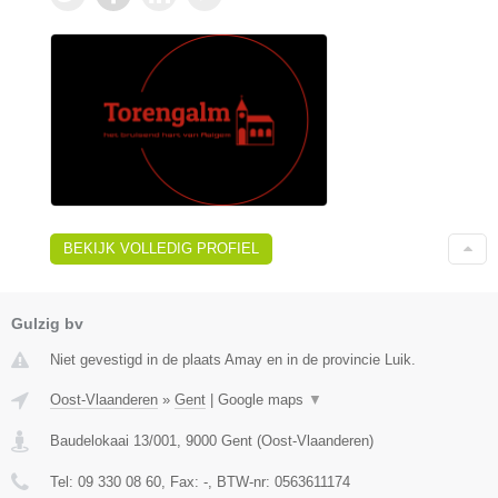
BEKIJK VOLLEDIG PROFIEL
Gulzig bv
Niet gevestigd in de plaats Amay en in de provincie Luik.
Oost-Vlaanderen
»
Gent
|
Google maps
▼
Baudelokaai 13/001
,
9000
Gent
(
Oost-Vlaanderen
)
Tel:
09 330 08 60
, Fax:
-
, BTW-nr:
0563611174