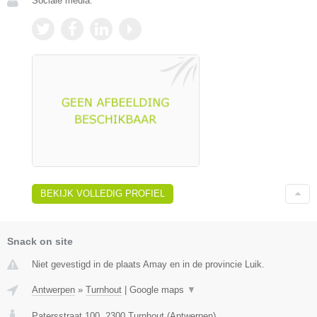
Sociale media:
BEKIJK VOLLEDIG PROFIEL
Snack on site
Niet gevestigd in de plaats Amay en in de provincie Luik.
Antwerpen
»
Turnhout
|
Google maps
▼
Patersstraat 100
,
2300
Turnhout
(
Antwerpen
)