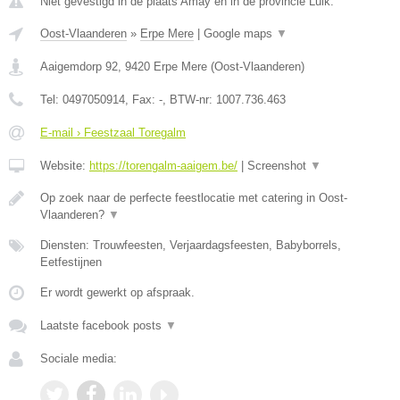
Niet gevestigd in de plaats Amay en in de provincie Luik.
Oost-Vlaanderen
»
Erpe Mere
|
Google maps
▼
Aaigemdorp 92
,
9420
Erpe Mere
(
Oost-Vlaanderen
)
Tel:
0497050914
, Fax:
-
, BTW-nr:
1007.736.463
E-mail › Feestzaal Toregalm
Website:
https://torengalm-aaigem.be/
|
Screenshot
▼
Op zoek naar de perfecte feestlocatie met catering in Oost-
Vlaanderen?
▼
Diensten: Trouwfeesten, Verjaardagsfeesten, Babyborrels,
Eetfestijnen
Er wordt gewerkt op afspraak.
Laatste facebook posts
▼
Sociale media: