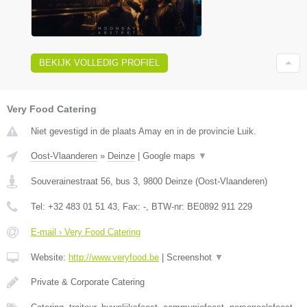
BEKIJK VOLLEDIG PROFIEL
Very Food Catering
Niet gevestigd in de plaats Amay en in de provincie Luik.
Oost-Vlaanderen
»
Deinze
|
Google maps
▼
Souverainestraat 56, bus 3
,
9800
Deinze
(
Oost-Vlaanderen
)
Tel:
+32 483 01 51 43
, Fax:
-
, BTW-nr:
BE0892 911 229
E-mail › Very Food Catering
Website:
http://www.veryfood.be
|
Screenshot
▼
Private & Corporate Catering