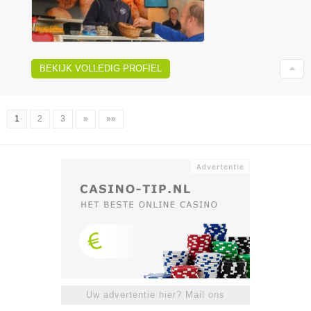
BEKIJK VOLLEDIG PROFIEL
1
2
3
»
»»
Uw advertentie hier? Mail ons