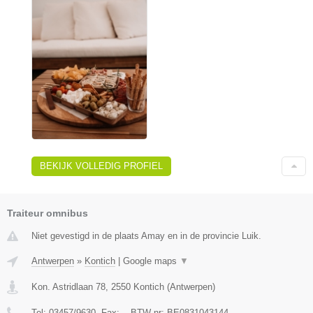
BEKIJK VOLLEDIG PROFIEL
Traiteur omnibus
Niet gevestigd in de plaats Amay en in de provincie Luik.
Antwerpen
»
Kontich
|
Google maps
▼
Kon. Astridlaan 78
,
2550
Kontich
(
Antwerpen
)
Tel:
03457/9630
, Fax:
-
, BTW-nr:
BE0831043144