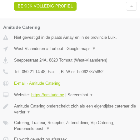
BEKIJK VOLLEDIG PROFIEL
Amitude Catering
Niet gevestigd in de plaats Amay en in de provincie Luik.
West-Vlaanderen
»
Torhout
|
Google maps
▼
Sneppestraat 24A
,
8820
Torhout
(
West-Vlaanderen
)
Tel:
050 21 14 48
, Fax:
-
, BTW-nr:
be0627875852
E-mail › Amitude Catering
Website:
https://amitude.be
|
Screenshot
▼
Amitude Catering onderscheidt zich als een eigentijdse cateraar die
verder
▼
Catering, Traiteur, Receptie, Zittend diner, Vip-Catering,
Personeelsfeest,
▼
Er wordt gewerkt op afspraak.