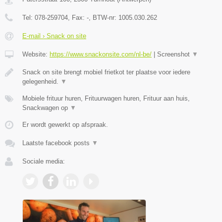
Tel:
078-259704
, Fax:
-
, BTW-nr:
1005.030.262
E-mail › Snack on site
Website:
https://www.snackonsite.com/nl-be/
|
Screenshot
▼
Snack on site brengt mobiel frietkot ter plaatse voor iedere
gelegenheid.
▼
Mobiele frituur huren, Frituurwagen huren, Frituur aan huis,
Snackwagen op
▼
Er wordt gewerkt op afspraak.
Laatste facebook posts
▼
Sociale media: