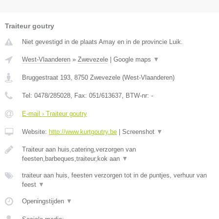
Traiteur goutry
Niet gevestigd in de plaats Amay en in de provincie Luik.
West-Vlaanderen
»
Zwevezele
|
Google maps
▼
Bruggestraat 193
,
8750
Zwevezele
(
West-Vlaanderen
)
Tel:
0478/285028
, Fax:
051/613637
, BTW-nr:
-
E-mail › Traiteur goutry
Website:
http://www.kurtgoutry.be
|
Screenshot
▼
Traiteur aan huis,catering,verzorgen van
feesten,barbeques,traiteur,kok aan
▼
traiteur aan huis, feesten verzorgen tot in de puntjes, verhuur van
feest
▼
Openingstijden
▼