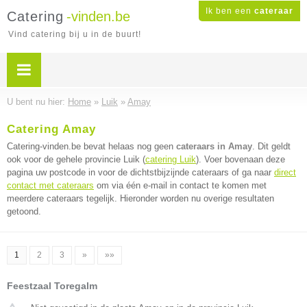
Ik ben een
cateraar
Catering
-vinden.be
Vind catering bij u in de buurt!
U bent nu hier:
Home
»
Luik
»
Amay
Catering Amay
Catering-vinden.be bevat helaas nog geen
cateraars in Amay
. Dit geldt
ook voor de gehele provincie Luik (
catering Luik
). Voer bovenaan deze
pagina uw postcode in voor de dichtstbijzijnde cateraars of ga naar
direct
contact met cateraars
om via één e-mail in contact te komen met
meerdere cateraars tegelijk. Hieronder worden nu overige resultaten
getoond.
1
2
3
»
»»
Feestzaal Toregalm