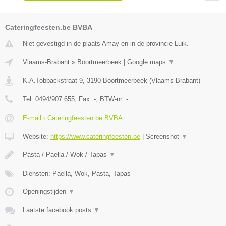
Cateringfeesten.be BVBA
Niet gevestigd in de plaats Amay en in de provincie Luik.
Vlaams-Brabant
»
Boortmeerbeek
|
Google maps
▼
K.A.Tobbackstraat 9
,
3190
Boortmeerbeek
(
Vlaams-Brabant
)
Tel:
0494/907.655
, Fax:
-
, BTW-nr:
-
E-mail › Cateringfeesten.be BVBA
Website:
https://www.cateringfeesten.be
|
Screenshot
▼
Pasta / Paella / Wok / Tapas
▼
Diensten: Paella, Wok, Pasta, Tapas
Openingstijden
▼
Laatste facebook posts
▼