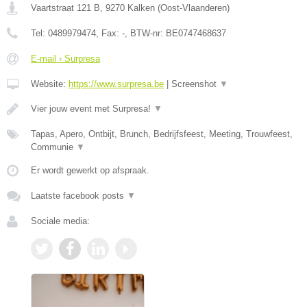
Vaartstraat 121 B
,
9270
Kalken
(
Oost-Vlaanderen
)
Tel:
0489979474
, Fax:
-
, BTW-nr:
BE0747468637
E-mail › Surpresa
Website:
https://www.surpresa.be
|
Screenshot
▼
Vier jouw event met Surpresa!
▼
Tapas, Apero, Ontbijt, Brunch, Bedrijfsfeest, Meeting, Trouwfeest,
Communie
▼
Er wordt gewerkt op afspraak.
Laatste facebook posts
▼
Sociale media: